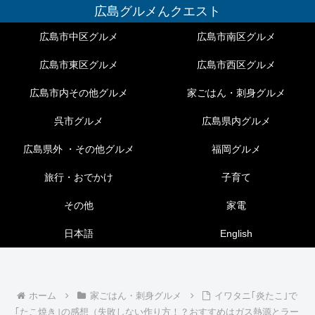
広島グルメんクエスト
広島市中区グルメ
広島市南区グルメ
広島市東区グルメ
広島市西区グルメ
広島市内その他グルメ
家ごはん・刺身グルメ
呉市グルメ
広島県内グルメ
広島県外 ・その他グルメ
福岡グルメ
旅行・おでかけ
子育て
その他
家電
日本語
English
ホーム
家ごはん・刺身グルメ
イワタニ｢炎たこ｣で
｢たこ焼き｣の感想（失敗しない作り方！？おすすめはガス熱源とラー