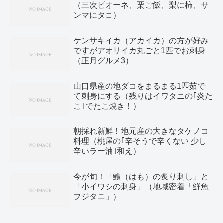
（三次ピオーネ、栗ご飯、梨に柿、サ
ンマにタコ）
ケンサキイカ（アカイカ）の方が好み
ですがアオリイカ丸ごと1匹でお刺身
（正月グルメ3）
山口県産の地ダコをまるまる1匹茹で
て刺身にする（残りはイワタニの｢炎た
こ｣でたこ焼き！）
朝採れ新鮮！地元産の大きなタケノコ
料理（桃屋の｢辛そうで辛くない 少し
辛いラー油｣和え）
今が旬！「鱧（はも）の炙り刺し」と
「小イワシの刺身」（地域密着「鮮魚
フジタニ」）