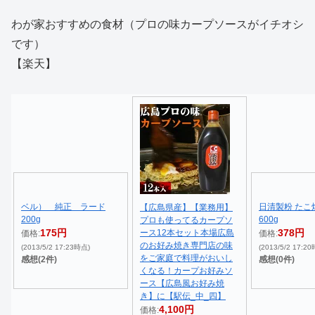
わが家おすすめの食材（プロの味カープソースがイチオシ
です）
【楽天】
ベル） 純正 ラード
日清製粉 たこ
【広島県産】【業務用】
200g
600g
プロも使ってるカープソ
175円
378円
ース12本セット本場広島
価格:
価格:
のお好み焼き専門店の味
(2013/5/2 17:23時点)
(2013/5/2 17:2
をご家庭で料理がおいし
感想(2件)
感想(0件)
くなる！カープお好みソ
ース【広島風お好み焼
き】に【駅伝_中_四】
4,100円
価格: