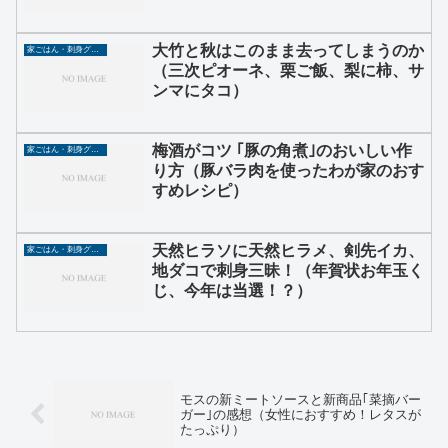
大竹と秋はこのまま去ってしまうのか
家ごはん・刺身グルメ
（三次ピオーネ、栗ご飯、梨に柿、サ
ンマにタコ）
梅酒がコツ ｢豚の角煮｣のおいしい作
家ごはん・刺身グルメ
り方（豚バラ肉を使ったわが家のおす
すめレシピ）
天然ヒラソに天然ヒラメ、剣先イカ、
家ごはん・刺身グルメ
地ダコで刺身三昧！（年賀状お年玉く
じ、今年は当選！？）
モスの新ミートソースと新商品｢菜摘バー
ガー｣の感想（女性におすすめ！レタスが
たっぷり）