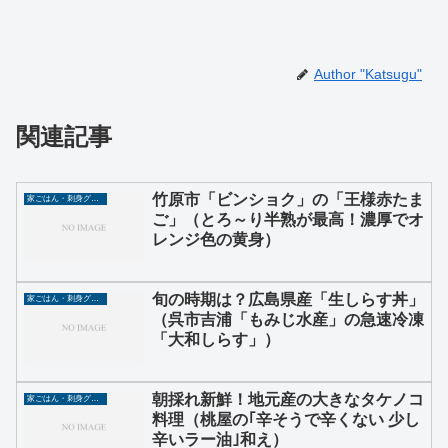
Author "Katsugu"
関連記事
竹原市「ビンショク」の「王様赤たま
家ごはん・刺身グルメ
ご」（とろ～り半熟が最高！濃厚でオ
レンジ色の黄身）
旬の時期は？広島県産「生しらす丼」
家ごはん・刺身グルメ
（呉市吉浦「もみじ水産」の急速冷凍
「大和しらす」）
朝採れ新鮮！地元産の大きなタケノコ
家ごはん・刺身グルメ
料理（桃屋の｢辛そうで辛くない 少し
辛いラー油｣和え）