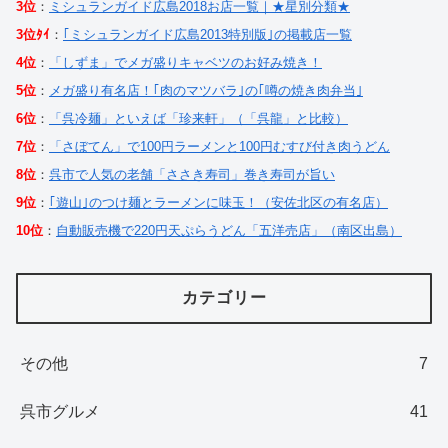
3位
：
ミシュランガイド広島2018お店一覧｜★星別分類★
3位ﾀｲ
：
｢ミシュランガイド広島2013特別版｣の掲載店一覧
4位
：
「しずま」でメガ盛りキャベツのお好み焼き！
5位
：
メガ盛り有名店！｢肉のマツバラ｣の｢噂の焼き肉弁当｣
6位
：
「呉冷麺」といえば「珍来軒」（「呉龍」と比較）
7位
：
「さぼてん」で100円ラーメンと100円むすび付き肉うどん
8位
：
呉市で人気の老舗「ささき寿司」巻き寿司が旨い
9位
：
｢遊山｣のつけ麺とラーメンに味玉！（安佐北区の有名店）
10位
：
自動販売機で220円天ぷらうどん「五洋売店」（南区出島）
カテゴリー
その他
7
呉市グルメ
41