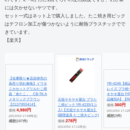
には欠かせないヤツです。
セット一式はネット上で購入しました。たこ焼き用ピック
はテフロン加工が傷つかないように耐熱プラスチックでで
きています。
【楽天】
【在庫限り★店頭併売の
為売り切れ御免】イワタ
YR-4246【
ニカセットグリルたこ焼
レイズ プラ粉
器「炎たこ」 CB-TK-A
キヤキ屋台 [YR
メタリックブラウン
品種別A】【R
元祖ヤキヤキ屋台 プラた
【212/7955414】
360円
こ焼ピック YR-4235(1コ
価格:
4,980円
入)【元祖ヤキヤキ屋台】
価格:
(2013/5/2 17:1
[調理道具 たこ焼きピック]
感想(3件)
(2013/5/2 17:09時点)
278円
感想(107件)
価格:
(2013/5/2 17:11時点)