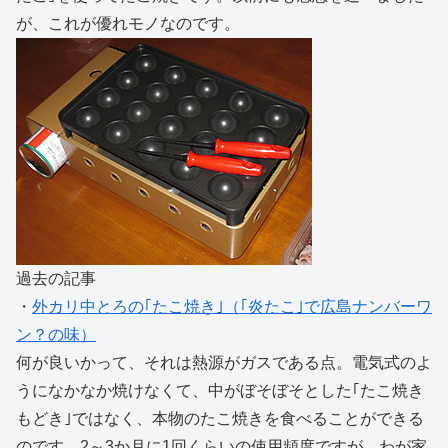
が、これが優れモノなのです。
過去の記事
・
外カリ中とろの｢たこ焼き｣（｢炎たこ｣で広島ナンバーワ
ン？の味）
何が良いかって、それは熱源がガスである点。電気式のよ
うになかなか焼けなくて、中がぼそぼそとした｢たこ焼き
もどき｣ではなく、本物のたこ焼きを食べることができる
のです。2～3か月に1回くらいの使用頻度ですが、わが家