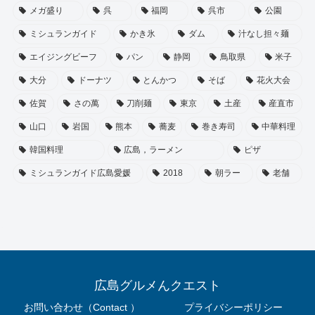
メガ盛り
呉
福岡
呉市
公園
ミシュランガイド
かき氷
ダム
汁なし担々麺
エイジングビーフ
パン
静岡
鳥取県
米子
大分
ドーナツ
とんかつ
そば
花火大会
佐賀
さの萬
刀削麺
東京
土産
産直市
山口
岩国
熊本
蕎麦
巻き寿司
中華料理
韓国料理
広島，ラーメン
ピザ
ミシュランガイド広島愛媛
2018
朝ラー
老舗
広島グルメんクエスト
お問い合わせ（Contact ）
プライバシーポリシー