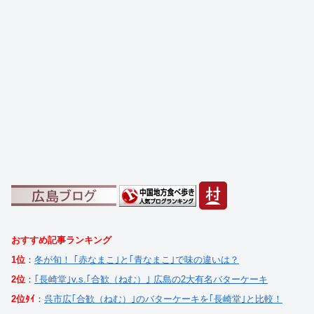
おすすめ記事ランキング
1位
：
冬が旬！ ｢赤なまこ｣と｢青なまこ｣で味の違いは？
2位
：
｢長崎堂｣v.s.｢合歓（ねむ）｣ 広島の2大有名バターケーキ
2位ﾀｲ
：
呉市広｢合歓（ねむ）｣のバターケーキを｢長崎堂｣と比較！