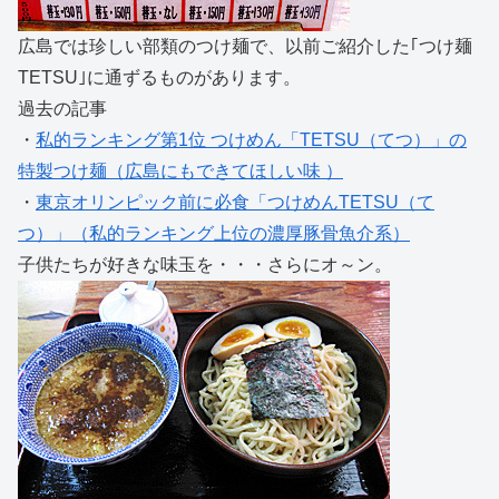
広島では珍しい部類のつけ麺で、以前ご紹介した｢つけ麺
TETSU｣に通ずるものがあります。
過去の記事
・
私的ランキング第1位 つけめん「TETSU（てつ）」の
特製つけ麺（広島にもできてほしい味 ）
・
東京オリンピック前に必食「つけめんTETSU（て
つ）」（私的ランキング上位の濃厚豚骨魚介系）
子供たちが好きな味玉を・・・さらにオ～ン。