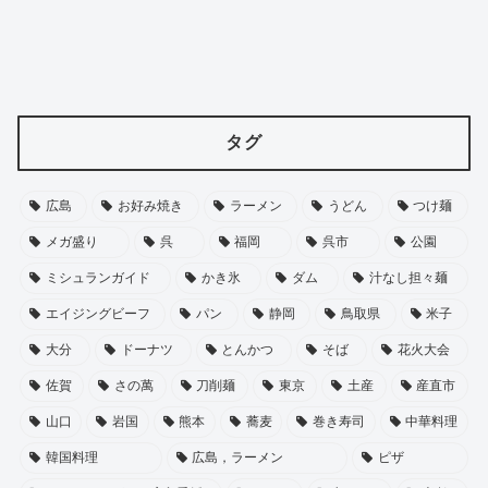
タグ
広島
お好み焼き
ラーメン
うどん
つけ麺
メガ盛り
呉
福岡
呉市
公園
ミシュランガイド
かき氷
ダム
汁なし担々麺
エイジングビーフ
パン
静岡
鳥取県
米子
大分
ドーナツ
とんかつ
そば
花火大会
佐賀
さの萬
刀削麺
東京
土産
産直市
山口
岩国
熊本
蕎麦
巻き寿司
中華料理
韓国料理
広島，ラーメン
ピザ