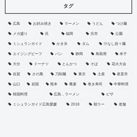
タグ
広島
お好み焼き
ラーメン
うどん
つけ麺
メガ盛り
呉
福岡
呉市
公園
ミシュランガイド
かき氷
ダム
汁なし担々麺
エイジングビーフ
パン
静岡
鳥取県
米子
大分
ドーナツ
とんかつ
そば
花火大会
佐賀
さの萬
刀削麺
東京
土産
産直市
山口
岩国
熊本
蕎麦
巻き寿司
中華料理
韓国料理
広島，ラーメン
ピザ
ミシュランガイド広島愛媛
2018
朝ラー
老舗