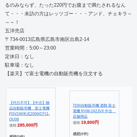
るのみならず、たった220円でお腹まで満たされるなん
て・・・未訪の方はレッツゴー・・・アンド、チェキラ～
～～！
五洋売店
〒734-0013広島県広島市南区出島2-14
営業時間：5:00～23:00
定休日：なし
駐車場：なし
【楽天】で富士電機の自動販売機を注文する
【代引不可】【中古】物
TD8|自動販売機 酒類 富士
品自動販売機 富士電機
電機 RVW-242JVX 中古
FGV246年式2006/CF11-
店舗用品
OU08
19,800円
価格:
285,000円
価格:
感想(0件)
感想(0件)