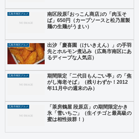
南区段原｢おっこん商店｣の「肉玉そ
広島市南区グルメ
ば」650円（カープソースと松乃屋製
麺の生麺がうまい）
出汐「慶喜園（けいきえん）」の手羽
広島市南区グルメ
先とホルモン煮込み（広島市南区にあ
るディープな人気店）
期間限定「二代目もんごい亭」の「焦
広島市南区グルメ
がし海老そば」（残りわずか！2012
年11月中の週末のみ）
「茶房鶴屋 段原店」の期間限定かき
広島市南区グルメ
氷「雪いちご」（生イチゴと最高級の
蜜は相性抜群！）