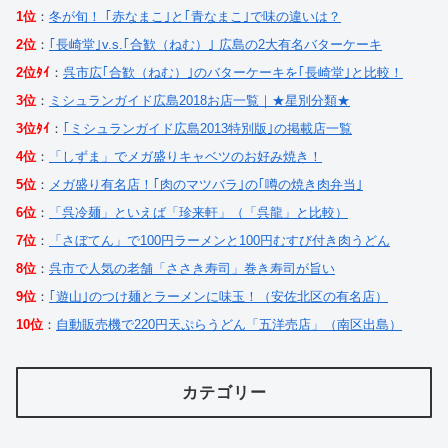
1位
：
冬が旬！ ｢赤なまこ｣と｢青なまこ｣で味の違いは？
2位
：
｢長崎堂｣v.s.｢合歓（ねむ）｣ 広島の2大有名バターケーキ
2位ﾀｲ
：
呉市広｢合歓（ねむ）｣のバターケーキを｢長崎堂｣と比較！
3位
：
ミシュランガイド広島2018お店一覧｜★星別分類★
3位ﾀｲ
：
｢ミシュランガイド広島2013特別版｣の掲載店一覧
4位
：
「しずま」でメガ盛りキャベツのお好み焼き！
5位
：
メガ盛り有名店！｢肉のマツバラ｣の｢噂の焼き肉弁当｣
6位
：
「呉冷麺」といえば「珍来軒」（「呉龍」と比較）
7位
：
「さぼてん」で100円ラーメンと100円むすび付き肉うどん
8位
：
呉市で人気の老舗「ささき寿司」巻き寿司が旨い
9位
：
｢遊山｣のつけ麺とラーメンに味玉！（安佐北区の有名店）
10位
：
自動販売機で220円天ぷらうどん「五洋売店」（南区出島）
カテゴリー