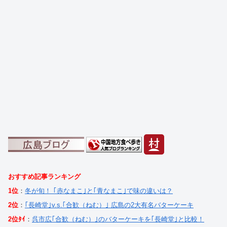
おすすめ記事ランキング
1位
：
冬が旬！ ｢赤なまこ｣と｢青なまこ｣で味の違いは？
2位
：
｢長崎堂｣v.s.｢合歓（ねむ）｣ 広島の2大有名バターケーキ
2位ﾀｲ
：
呉市広｢合歓（ねむ）｣のバターケーキを｢長崎堂｣と比較！