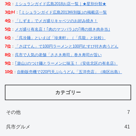
3位
：
ミシュランガイド広島2018お店一覧｜★星別分類★
3位ﾀｲ
：
｢ミシュランガイド広島2013特別版｣の掲載店一覧
4位
：
「しずま」でメガ盛りキャベツのお好み焼き！
5位
：
メガ盛り有名店！｢肉のマツバラ｣の｢噂の焼き肉弁当｣
6位
：
「呉冷麺」といえば「珍来軒」（「呉龍」と比較）
7位
：
「さぼてん」で100円ラーメンと100円むすび付き肉うどん
8位
：
呉市で人気の老舗「ささき寿司」巻き寿司が旨い
9位
：
｢遊山｣のつけ麺とラーメンに味玉！（安佐北区の有名店）
10位
：
自動販売機で220円天ぷらうどん「五洋売店」（南区出島）
カテゴリー
その他
7
呉市グルメ
41