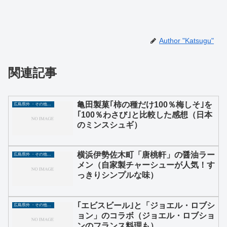
Author "Katsugu"
関連記事
亀田製菓｢柿の種だけ100％梅しそ｣を
広島県外 ・その他グルメ
｢100％わさび｣と比較した感想（日本
のミンスシュギ）
横浜伊勢佐木町「唐桃軒」の醤油ラー
広島県外 ・その他グルメ
メン（自家製チャーシューが人気！す
っきりシンプルな味）
｢エビスビール｣と「ジョエル・ロブシ
広島県外 ・その他グルメ
ョン」のコラボ（ジョエル・ロブショ
ンのフランス料理も）