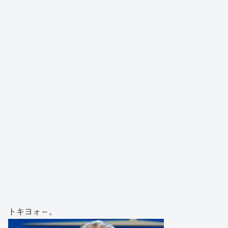
トキヨォ～。