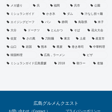
メガ盛り
呉
福岡
呉市
公園
ミシュランガイド
かき氷
ダム
汁なし担々麺
エイジングビーフ
パン
静岡
鳥取県
米子
大分
ドーナツ
とんかつ
そば
花火大会
佐賀
さの萬
刀削麺
東京
土産
産直市
山口
岩国
熊本
蕎麦
巻き寿司
中華料理
韓国料理
広島，ラーメン
ピザ
ミシュランガイド広島愛媛
2018
朝ラー
老舗
広島グルメんクエスト
お問い合わせ（Contact ）
プライバシーポリシー