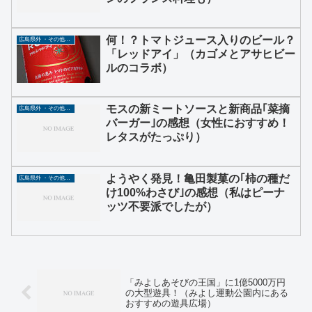
何！？トマトジュース入りのビール？
広島県外 ・その他グルメ
「レッドアイ」（カゴメとアサヒビー
ルのコラボ）
モスの新ミートソースと新商品｢菜摘
広島県外 ・その他グルメ
バーガー｣の感想（女性におすすめ！
レタスがたっぷり）
ようやく発見！亀田製菓の｢柿の種だ
広島県外 ・その他グルメ
け100%わさび｣の感想（私はピーナ
ッツ不要派でしたが）
「みよしあそびの王国」に1億5000万円
の大型遊具！（みよし運動公園内にある
おすすめの遊具広場）