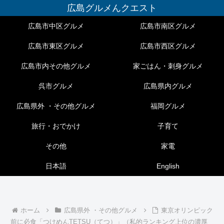
広島グルメんクエスト
広島市中区グルメ
広島市南区グルメ
広島市東区グルメ
広島市西区グルメ
広島市内その他グルメ
家ごはん・刺身グルメ
呉市グルメ
広島県内グルメ
広島県外 ・その他グルメ
福岡グルメ
旅行・おでかけ
子育て
その他
家電
日本語
English
ホーム
広島県外 ・その他グルメ
東京オリンピック
前に必食「つけめんTETSU（てつ）」（私的ランキング上位の濃厚