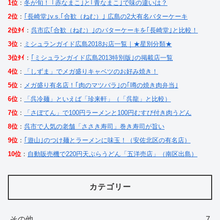
1位
：
冬が旬！ ｢赤なまこ｣と｢青なまこ｣で味の違いは？
2位
：
｢長崎堂｣v.s.｢合歓（ねむ）｣ 広島の2大有名バターケーキ
2位ﾀｲ
：
呉市広｢合歓（ねむ）｣のバターケーキを｢長崎堂｣と比較！
3位
：
ミシュランガイド広島2018お店一覧｜★星別分類★
3位ﾀｲ
：
｢ミシュランガイド広島2013特別版｣の掲載店一覧
4位
：
「しずま」でメガ盛りキャベツのお好み焼き！
5位
：
メガ盛り有名店！｢肉のマツバラ｣の｢噂の焼き肉弁当｣
6位
：
「呉冷麺」といえば「珍来軒」（「呉龍」と比較）
7位
：
「さぼてん」で100円ラーメンと100円むすび付き肉うどん
8位
：
呉市で人気の老舗「ささき寿司」巻き寿司が旨い
9位
：
｢遊山｣のつけ麺とラーメンに味玉！（安佐北区の有名店）
10位
：
自動販売機で220円天ぷらうどん「五洋売店」（南区出島）
カテゴリー
その他
7