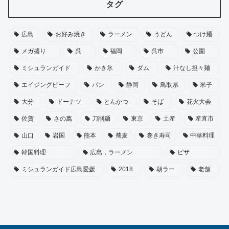
タグ
広島
お好み焼き
ラーメン
うどん
つけ麺
メガ盛り
呉
福岡
呉市
公園
ミシュランガイド
かき氷
ダム
汁なし担々麺
エイジングビーフ
パン
静岡
鳥取県
米子
大分
ドーナツ
とんかつ
そば
花火大会
佐賀
さの萬
刀削麺
東京
土産
産直市
山口
岩国
熊本
蕎麦
巻き寿司
中華料理
韓国料理
広島，ラーメン
ピザ
ミシュランガイド広島愛媛
2018
朝ラー
老舗