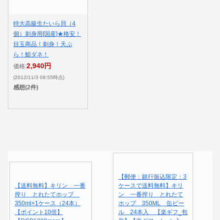
特大高級生たいら貝（4
個）刺身用[国産]★格安！
目玉商品！刺身！天ぷ
ら！鮨ダネ！
2,940円
価格:
(2012/11/3 09:55時点)
感想(2件)
【郵便：銀行振込限定：3
【送料無料】キリン 一番
ケースで送料無料】キリ
搾り とれたてホップ
ン 一番搾り とれたて
350ml×1ケース（24本）
ホップ 350ML 缶ビー
【ポイント10倍】
ル 24本入 【楽ギフ_包