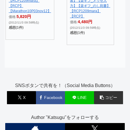
【RCP1209mara】
装】【楽ギフ_メッセ入
【RCP】
力】【楽ギフ_のし宛書】
【Marathon10P03nov12】
【RCP1209mara】
5,820円
【RCP】
価格:
4,480円
価格:
(2012/11/3 09:58時点)
感想(1件)
(2012/11/3 09:59時点)
感想(1件)
SNSボタンで共有を！（Social Media Buttons）
X
Facebook
LINE
コピー
Author "Katsugu"をフォローする