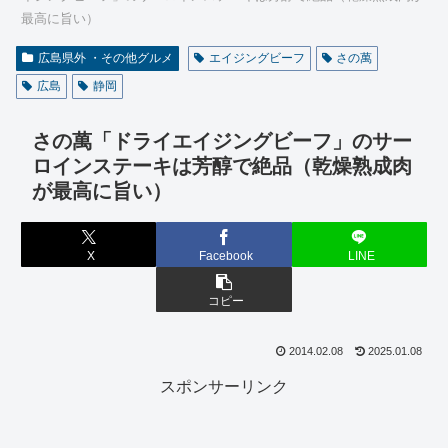
最高に旨い）
広島県外 ・その他グルメ
エイジングビーフ
さの萬
広島
静岡
さの萬「ドライエイジングビーフ」のサー
ロインステーキは芳醇で絶品（乾燥熟成肉
が最高に旨い）
X
Facebook
LINE
コピー
2014.02.08
2025.01.08
スポンサーリンク