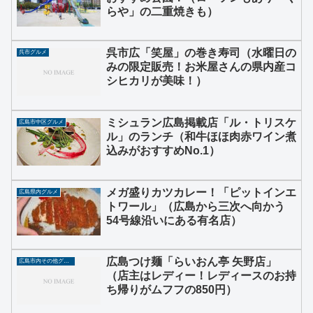
らや」の二重焼きも）
呉市広「笑屋」の巻き寿司（水曜日の
呉市グルメ
みの限定販売！お米屋さんの県内産コ
シヒカリが美味！）
ミシュラン広島掲載店「ル・トリスケ
広島市中区グルメ
ル」のランチ（和牛ほほ肉赤ワイン煮
込みがおすすめNo.1）
メガ盛りカツカレー！「ピットインエ
広島県内グルメ
トワール」（広島から三次へ向かう
54号線沿いにある有名店）
広島つけ麺「らいおん亭 矢野店」
広島市内その他グルメ
（店主はレディー！レディースのお持
ち帰りがムフフの850円）