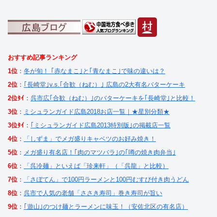
おすすめ記事ランキング
1位
：
冬が旬！ ｢赤なまこ｣と｢青なまこ｣で味の違いは？
2位
：
｢長崎堂｣v.s.｢合歓（ねむ）｣ 広島の2大有名バターケーキ
2位ﾀｲ
：
呉市広｢合歓（ねむ）｣のバターケーキを｢長崎堂｣と比較！
3位
：
ミシュランガイド広島2018お店一覧｜★星別分類★
3位ﾀｲ
：
｢ミシュランガイド広島2013特別版｣の掲載店一覧
4位
：
「しずま」でメガ盛りキャベツのお好み焼き！
5位
：
メガ盛り有名店！｢肉のマツバラ｣の｢噂の焼き肉弁当｣
6位
：
「呉冷麺」といえば「珍来軒」（「呉龍」と比較）
7位
：
「さぼてん」で100円ラーメンと100円むすび付き肉うどん
8位
：
呉市で人気の老舗「ささき寿司」巻き寿司が旨い
9位
：
｢遊山｣のつけ麺とラーメンに味玉！（安佐北区の有名店）