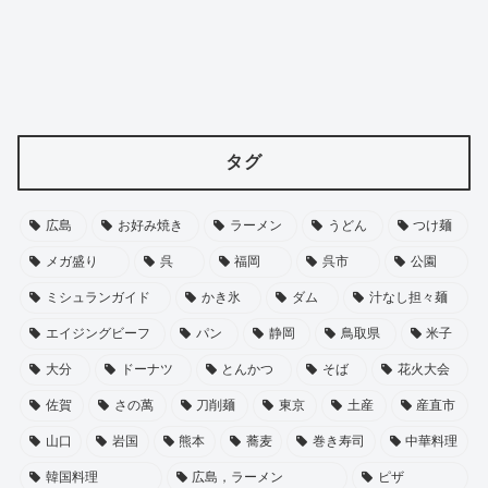
タグ
広島
お好み焼き
ラーメン
うどん
つけ麺
メガ盛り
呉
福岡
呉市
公園
ミシュランガイド
かき氷
ダム
汁なし担々麺
エイジングビーフ
パン
静岡
鳥取県
米子
大分
ドーナツ
とんかつ
そば
花火大会
佐賀
さの萬
刀削麺
東京
土産
産直市
山口
岩国
熊本
蕎麦
巻き寿司
中華料理
韓国料理
広島，ラーメン
ピザ