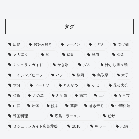
タグ
広島
お好み焼き
ラーメン
うどん
つけ麺
メガ盛り
呉
福岡
呉市
公園
ミシュランガイド
かき氷
ダム
汁なし担々麺
エイジングビーフ
パン
静岡
鳥取県
米子
大分
ドーナツ
とんかつ
そば
花火大会
佐賀
さの萬
刀削麺
東京
土産
産直市
山口
岩国
熊本
蕎麦
巻き寿司
中華料理
韓国料理
広島，ラーメン
ピザ
ミシュランガイド広島愛媛
2018
朝ラー
老舗