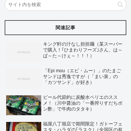
関連記事
キング軒の汁なし担担麺（某スーパー
で購入！｢ひまわりフーズ｣さん、は～
ば～た～けぇ～！！！）
「Epi mou（エピ・ムー）」のたまご
サンドは秀逸ですが（「まい泉」の
「カツサンド」が好き）
ビール代節約に炭酸水ペリエのスス
メ！（川中醤油の「一番搾りすだちポ
ン酢」で牛肉のタタキ）
福屋八丁堀店で期間限定！ガトーフェ
スタ・ハラダの｢ラスク｣（全国区の有