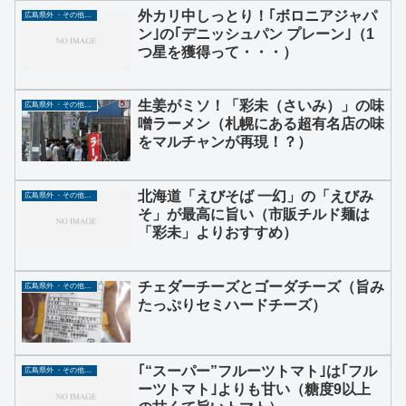
外カリ中しっとり！｢ボロニアジャパ
広島県外 ・その他グルメ
ン｣の｢デニッシュパン プレーン｣（1
つ星を獲得って・・・）
生姜がミソ！「彩未（さいみ）」の味
広島県外 ・その他グルメ
噌ラーメン（札幌にある超有名店の味
をマルチャンが再現！？）
北海道「えびそば 一幻」の「えびみ
広島県外 ・その他グルメ
そ」が最高に旨い（市販チルド麺は
「彩未」よりおすすめ）
チェダーチーズとゴーダチーズ（旨み
広島県外 ・その他グルメ
たっぷりセミハードチーズ）
｢“スーパー”フルーツトマト｣は｢フル
広島県外 ・その他グルメ
ーツトマト｣よりも甘い（糖度9以上