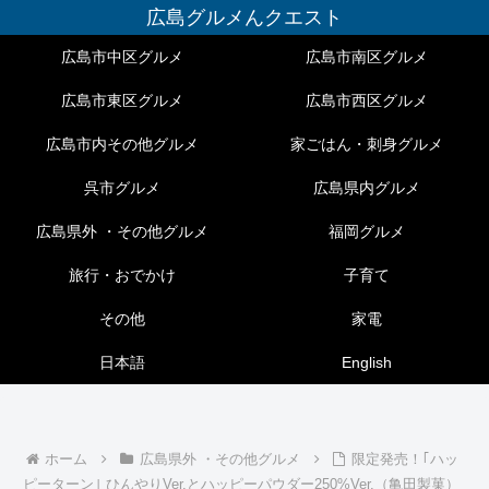
広島グルメんクエスト
広島市中区グルメ
広島市南区グルメ
広島市東区グルメ
広島市西区グルメ
広島市内その他グルメ
家ごはん・刺身グルメ
呉市グルメ
広島県内グルメ
広島県外 ・その他グルメ
福岡グルメ
旅行・おでかけ
子育て
その他
家電
日本語
English
ホーム
広島県外 ・その他グルメ
限定発売！｢ハッ
ピーターン｣ ひんやりVer.とハッピーパウダー250%Ver.（亀田製菓）