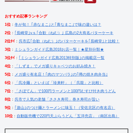
おすすめ記事ランキング
1位
：
冬が旬！ ｢赤なまこ｣と｢青なまこ｣で味の違いは？
2位
：
｢長崎堂｣v.s.｢合歓（ねむ）｣ 広島の2大有名バターケーキ
2位ﾀｲ
：
呉市広｢合歓（ねむ）｣のバターケーキを｢長崎堂｣と比較！
3位
：
ミシュランガイド広島2018お店一覧｜★星別分類★
3位ﾀｲ
：
｢ミシュランガイド広島2013特別版｣の掲載店一覧
4位
：
「しずま」でメガ盛りキャベツのお好み焼き！
5位
：
メガ盛り有名店！｢肉のマツバラ｣の｢噂の焼き肉弁当｣
6位
：
「呉冷麺」といえば「珍来軒」（「呉龍」と比較）
7位
：
「さぼてん」で100円ラーメンと100円むすび付き肉うどん
8位
：
呉市で人気の老舗「ささき寿司」巻き寿司が旨い
9位
：
｢遊山｣のつけ麺とラーメンに味玉！（安佐北区の有名店）
10位
：
自動販売機で220円天ぷらうどん「五洋売店」（南区出島）