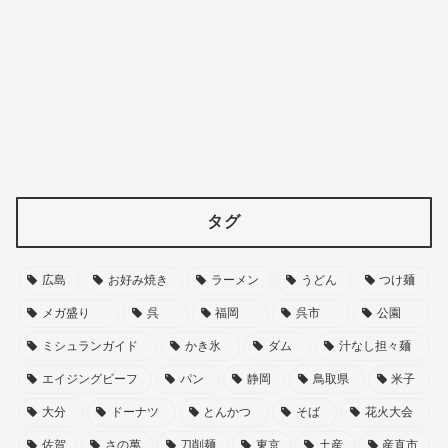
タグ
広島
お好み焼き
ラーメン
うどん
つけ麺
メガ盛り
呉
福岡
呉市
公園
ミシュランガイド
かき氷
ダム
汁なし担々麺
エイジングビーフ
パン
静岡
鳥取県
米子
大分
ドーナツ
とんかつ
そば
花火大会
佐賀
さの萬
刀削麺
東京
土産
産直市