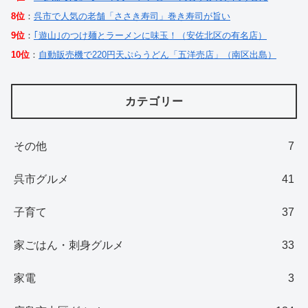
8位
：
呉市で人気の老舗「ささき寿司」巻き寿司が旨い
9位
：
｢遊山｣のつけ麺とラーメンに味玉！（安佐北区の有名店）
10位
：
自動販売機で220円天ぷらうどん「五洋売店」（南区出島）
カテゴリー
その他
7
呉市グルメ
41
子育て
37
家ごはん・刺身グルメ
33
家電
3