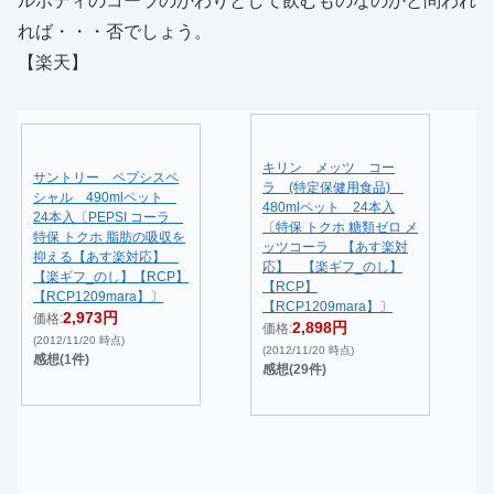
ルボディのコーラのかわりとして飲むものなのかと問われ
れば・・・否でしょう。
【楽天】
キリン メッツ コー
サントリー ペプシスペ
ラ (特定保健用食品)
シャル 490mlペット
480mlペット 24本入
24本入〔PEPSI コーラ
〔特保 トクホ 糖類ゼロ メ
特保 トクホ 脂肪の吸収を
ッツコーラ 【あす楽対
抑える【あす楽対応】
応】 【楽ギフ_のし】
【楽ギフ_のし】【RCP】
【RCP】
【RCP1209mara】〕
【RCP1209mara】〕
2,973円
価格:
2,898円
価格:
(2012/11/20 時点)
(2012/11/20 時点)
感想(1件)
感想(29件)