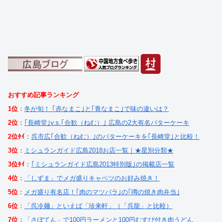
おすすめ記事ランキング
1位
：
冬が旬！ ｢赤なまこ｣と｢青なまこ｣で味の違いは？
2位
：
｢長崎堂｣v.s.｢合歓（ねむ）｣ 広島の2大有名バターケーキ
2位ﾀｲ
：
呉市広｢合歓（ねむ）｣のバターケーキを｢長崎堂｣と比較！
3位
：
ミシュランガイド広島2018お店一覧｜★星別分類★
3位ﾀｲ
：
｢ミシュランガイド広島2013特別版｣の掲載店一覧
4位
：
「しずま」でメガ盛りキャベツのお好み焼き！
5位
：
メガ盛り有名店！｢肉のマツバラ｣の｢噂の焼き肉弁当｣
6位
：
「呉冷麺」といえば「珍来軒」（「呉龍」と比較）
7位
：
「さぼてん」で100円ラーメンと100円むすび付き肉うどん