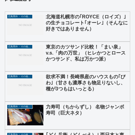
北海道札幌市の｢ROYCE（ロイズ）｣
広島県外 ・その他グルメ
の生チョコレート｢オーレ｣（そんなに
好きではありません）
東京のカツサンド比較！「まい泉」
広島県外 ・その他グルメ
v.s.「肉の万世」（ヒレかつとロース
かつサンド、私は万かつ派）
欲求不満！長崎県産のハウスもの｢び
広島県外 ・その他グルメ
わ｣（甘さも濃厚さも物足りないし、
種が3つもはいっとる）
力寿司（ちからずし） 名物ジャンボ
広島県外 ・その他グルメ
寿司（巨大ネタ）
｢どん兵衛（どんべえ）｣ 西日本と東
広島県外 ・その他グルメ