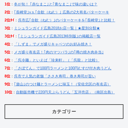
1位
：
冬が旬！ ｢赤なまこ｣と｢青なまこ｣で味の違いは？
2位
：
｢長崎堂｣v.s.｢合歓（ねむ）｣ 広島の2大有名バターケーキ
2位ﾀｲ
：
呉市広｢合歓（ねむ）｣のバターケーキを｢長崎堂｣と比較！
3位
：
ミシュランガイド広島2018お店一覧｜★星別分類★
3位ﾀｲ
：
｢ミシュランガイド広島2013特別版｣の掲載店一覧
4位
：
「しずま」でメガ盛りキャベツのお好み焼き！
5位
：
メガ盛り有名店！｢肉のマツバラ｣の｢噂の焼き肉弁当｣
6位
：
「呉冷麺」といえば「珍来軒」（「呉龍」と比較）
7位
：
「さぼてん」で100円ラーメンと100円むすび付き肉うどん
8位
：
呉市で人気の老舗「ささき寿司」巻き寿司が旨い
9位
：
｢遊山｣のつけ麺とラーメンに味玉！（安佐北区の有名店）
10位
：
自動販売機で220円天ぷらうどん「五洋売店」（南区出島）
カテゴリー