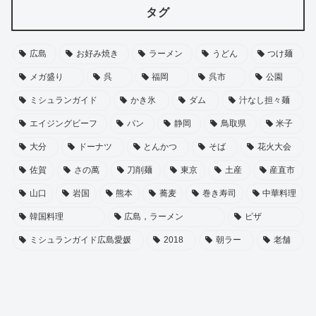
タグ
広島
お好み焼き
ラーメン
うどん
つけ麺
メガ盛り
呉
福岡
呉市
公園
ミシュランガイド
かき氷
ダム
汁なし担々麺
エイジングビーフ
パン
静岡
鳥取県
米子
大分
ドーナツ
とんかつ
そば
花火大会
佐賀
さの萬
刀削麺
東京
土産
産直市
山口
岩国
熊本
蕎麦
巻き寿司
中華料理
韓国料理
広島，ラーメン
ピザ
ミシュランガイド広島愛媛
2018
朝ラー
老舗