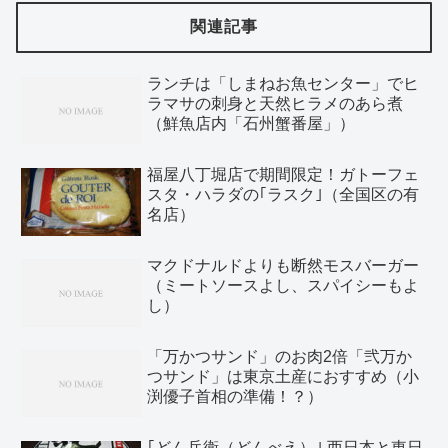
関連記事
ランチは「しまねお魚センター」でヒ
ラマサの刺身と天然ヒラメのあら煮
（鮮魚店内「石州蟹番屋」）
福屋八丁堀店で期間限定！ガトーフェ
スタ・ハラダの｢ラスク｣（全国区の有
名店）
マクドナルドよりも断然モスバーガー
（ミートソースよし、スパイシーもよ
し）
「万かつサンド」のお肉2倍「弐万か
つサンド」は東京土産におすすめ（小
渕優子首相の準備！？）
｢どん兵衛（どんべえ）｣ 西日本と東日