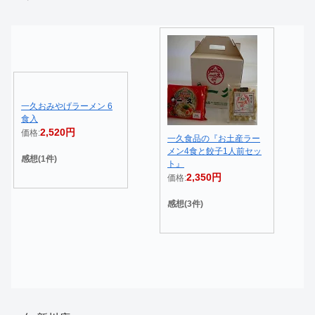
一久おみやげラーメン 6
食入
2,520円
価格:
一久食品の『お土産ラー
メン4食と餃子1人前セッ
感想(1件)
ト』
2,350円
価格:
感想(3件)