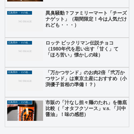
異臭騒動？ファミリーマート「チーズ
広島県外 ・その他グルメ
ナゲット」（期間限定！今は人気だけ
れども・・・）
ロッテ ビックリマン伝説チョコ
広島県外 ・その他グルメ
（1980年代を思い出す「甘く」て
「ほろ苦い」懐かしの味）
「万かつサンド」のお肉2倍「弐万か
広島県外 ・その他グルメ
つサンド」は東京土産におすすめ（小
渕優子首相の準備！？）
市販の「汁なし担々麺のたれ」を徹底
広島県外 ・その他グルメ
比較（「オタフクソース」v.s. 「川中
醤油」！味の感想）