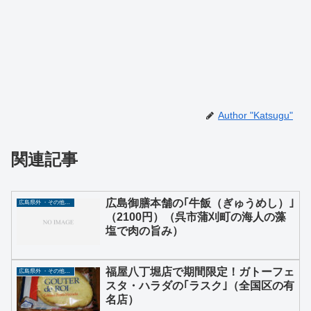
Author "Katsugu"
関連記事
広島御膳本舗の｢牛飯（ぎゅうめし）｣
広島県外 ・その他グルメ
（2100円）（呉市蒲刈町の海人の藻
塩で肉の旨み）
福屋八丁堀店で期間限定！ガトーフェ
広島県外 ・その他グルメ
スタ・ハラダの｢ラスク｣（全国区の有
名店）