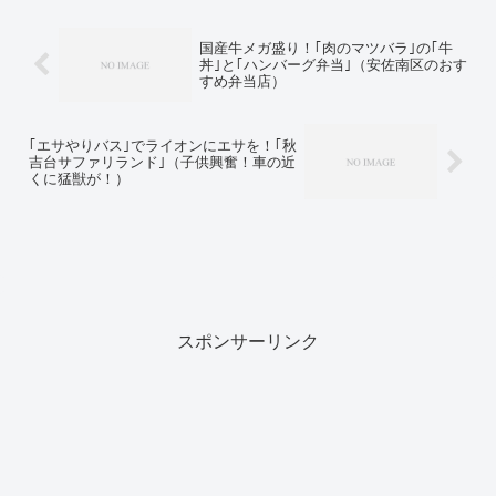
国産牛メガ盛り！｢肉のマツバラ｣の｢牛
丼｣と｢ハンバーグ弁当｣（安佐南区のおす
すめ弁当店）
｢エサやりバス｣でライオンにエサを！｢秋
吉台サファリランド｣（子供興奮！車の近
くに猛獣が！）
スポンサーリンク