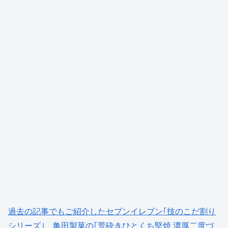
過去の記事でもご紹介したセブンイレブン｢技のこだ割り
シリーズ｣、亀田製菓の｢荒砕きひとくち堅焼 濃厚二度づ