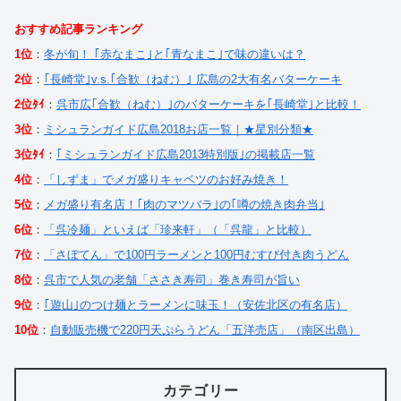
おすすめ記事ランキング
1位
：
冬が旬！ ｢赤なまこ｣と｢青なまこ｣で味の違いは？
2位
：
｢長崎堂｣v.s.｢合歓（ねむ）｣ 広島の2大有名バターケーキ
2位ﾀｲ
：
呉市広｢合歓（ねむ）｣のバターケーキを｢長崎堂｣と比較！
3位
：
ミシュランガイド広島2018お店一覧｜★星別分類★
3位ﾀｲ
：
｢ミシュランガイド広島2013特別版｣の掲載店一覧
4位
：
「しずま」でメガ盛りキャベツのお好み焼き！
5位
：
メガ盛り有名店！｢肉のマツバラ｣の｢噂の焼き肉弁当｣
6位
：
「呉冷麺」といえば「珍来軒」（「呉龍」と比較）
7位
：
「さぼてん」で100円ラーメンと100円むすび付き肉うどん
8位
：
呉市で人気の老舗「ささき寿司」巻き寿司が旨い
9位
：
｢遊山｣のつけ麺とラーメンに味玉！（安佐北区の有名店）
10位
：
自動販売機で220円天ぷらうどん「五洋売店」（南区出島）
カテゴリー