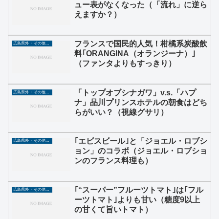
ュー表がなくなった（「流れ」に逆ら
えますか？）
フランスで国民的人気！柑橘系炭酸飲
広島県外 ・その他グルメ
料｢ORANGINA（オランジーナ）｣
（ファンタよりもすっきり）
「トップオブシナガワ」v.s.「ハプ
広島県外 ・その他グルメ
ナ」品川プリンスホテルの朝食はどち
らがいい？（視線グサリ）
｢エビスビール｣と「ジョエル・ロブシ
広島県外 ・その他グルメ
ョン」のコラボ（ジョエル・ロブショ
ンのフランス料理も）
｢“スーパー”フルーツトマト｣は｢フル
広島県外 ・その他グルメ
ーツトマト｣よりも甘い（糖度9以上
の甘くて旨いトマト）