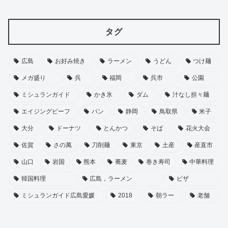
タグ
広島
お好み焼き
ラーメン
うどん
つけ麺
メガ盛り
呉
福岡
呉市
公園
ミシュランガイド
かき氷
ダム
汁なし担々麺
エイジングビーフ
パン
静岡
鳥取県
米子
大分
ドーナツ
とんかつ
そば
花火大会
佐賀
さの萬
刀削麺
東京
土産
産直市
山口
岩国
熊本
蕎麦
巻き寿司
中華料理
韓国料理
広島，ラーメン
ピザ
ミシュランガイド広島愛媛
2018
朝ラー
老舗