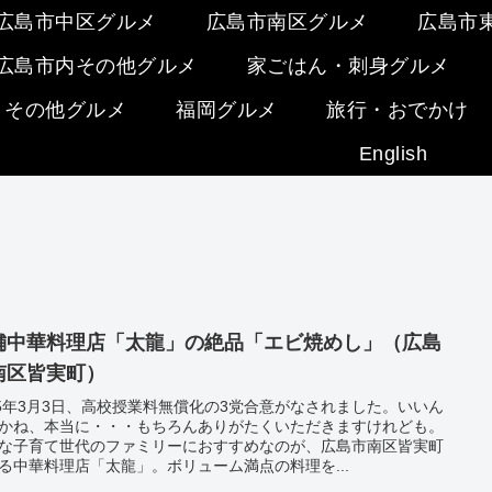
広島市中区グルメ
広島市南区グルメ
広島市
広島市内その他グルメ
家ごはん・刺身グルメ
・その他グルメ
福岡グルメ
旅行・おでかけ
English
舗中華料理店「太龍」の絶品「エビ焼めし」（広島
南区皆実町）
25年3月3日、高校授業料無償化の3党合意がなされました。いいん
かね、本当に・・・もちろんありがたくいただきますけれども。
な子育て世代のファミリーにおすすめなのが、広島市南区皆実町
る中華料理店「太龍」。ボリューム満点の料理を...