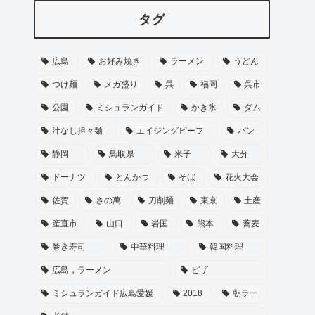
タグ
広島
お好み焼き
ラーメン
うどん
つけ麺
メガ盛り
呉
福岡
呉市
公園
ミシュランガイド
かき氷
ダム
汁なし担々麺
エイジングビーフ
パン
静岡
鳥取県
米子
大分
ドーナツ
とんかつ
そば
花火大会
佐賀
さの萬
刀削麺
東京
土産
産直市
山口
岩国
熊本
蕎麦
巻き寿司
中華料理
韓国料理
広島，ラーメン
ピザ
ミシュランガイド広島愛媛
2018
朝ラー