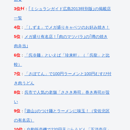
3位ﾀｲ
：
｢ミシュランガイド広島2013特別版｣の掲載店
一覧
4位
：
「しずま」でメガ盛りキャベツのお好み焼き！
5位
：
メガ盛り有名店！｢肉のマツバラ｣の｢噂の焼き
肉弁当｣
6位
：
「呉冷麺」といえば「珍来軒」（「呉龍」と比
較）
7位
：
「さぼてん」で100円ラーメンと100円むすび付
き肉うどん
8位
：
呉市で人気の老舗「ささき寿司」巻き寿司が旨
い
9位
：
｢遊山｣のつけ麺とラーメンに味玉！（安佐北区
の有名店）
10位
：
自動販売機で220円天ぷらうどん「五洋売店」