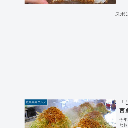
スポ
「
広島県内グルメ
西
今年
たね