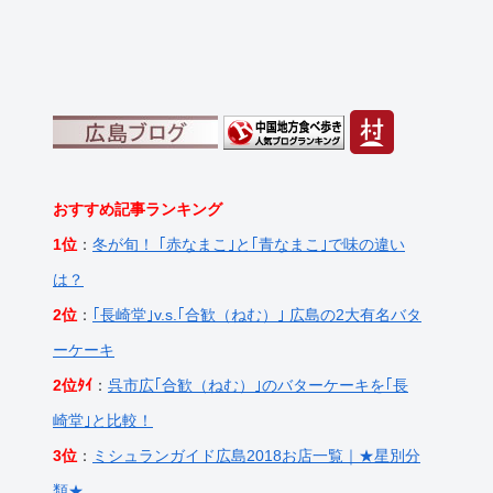
おすすめ記事ランキング
1位
：
冬が旬！ ｢赤なまこ｣と｢青なまこ｣で味の違い
は？
2位
：
｢長崎堂｣v.s.｢合歓（ねむ）｣ 広島の2大有名バタ
ーケーキ
2位ﾀｲ
：
呉市広｢合歓（ねむ）｣のバターケーキを｢長
崎堂｣と比較！
3位
：
ミシュランガイド広島2018お店一覧｜★星別分
類★