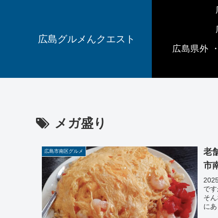
広島グルメんクエスト
広島県外 
メガ盛り
老
広島市南区グルメ
市
20
です
そん
にあ