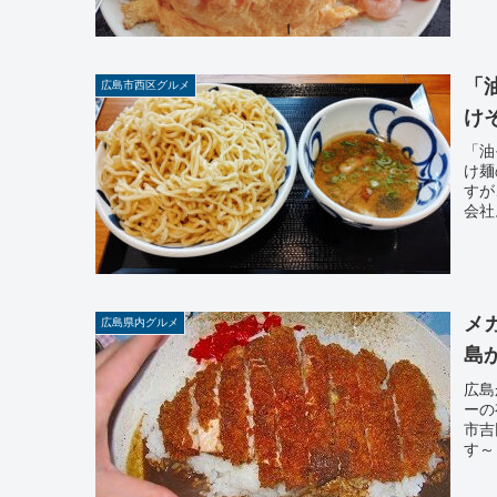
「
広島市西区グルメ
け
「油
け麺
すが
会社
メ
広島県内グルメ
島
広島
ーの
市吉
す～