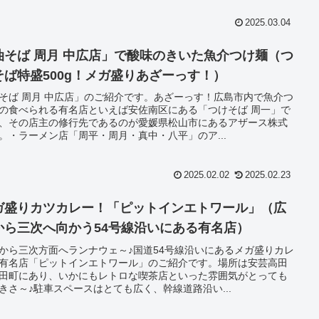
2025.03.04
油そば 周月 中広店」で酸味のきいた魚介つけ麺（つ
そば特盛500g！メガ盛りあざーっす！）
そば 周月 中広店」のご紹介です。あざーっす！広島市内で魚介つ
の食べられる有名店といえば安佐南区にある「つけそば 周一」で
、その店主の修行先であるのが愛媛県松山市にあるアザース株式
。・ラーメン店「周平・周月・真中・八平」のア...
2025.02.02
2025.02.23
ガ盛りカツカレー！「ピットインエトワール」（広
から三次へ向かう54号線沿いにある有名店）
から三次方面へランナウェ～♪国道54号線沿いにあるメガ盛りカレ
有名店「ピットインエトワール」のご紹介です。場所は安芸高田
田町にあり、いかにもレトロな喫茶店といった雰囲気がとっても
きさ～♪駐車スペースはとても広く、幹線道路沿い...