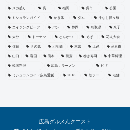
メガ盛り
呉
福岡
呉市
公園
ミシュランガイド
かき氷
ダム
汁なし担々麺
エイジングビーフ
パン
静岡
鳥取県
米子
大分
ドーナツ
とんかつ
そば
花火大会
佐賀
さの萬
刀削麺
東京
土産
産直市
山口
岩国
熊本
蕎麦
巻き寿司
中華料理
韓国料理
広島，ラーメン
ピザ
ミシュランガイド広島愛媛
2018
朝ラー
老舗
広島グルメんクエスト