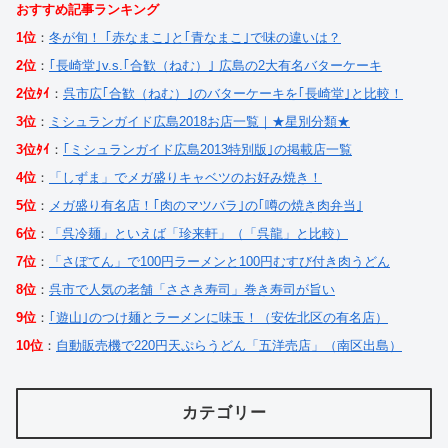
おすすめ記事ランキング
1位
：
冬が旬！ ｢赤なまこ｣と｢青なまこ｣で味の違いは？
2位
：
｢長崎堂｣v.s.｢合歓（ねむ）｣ 広島の2大有名バターケーキ
2位ﾀｲ
：
呉市広｢合歓（ねむ）｣のバターケーキを｢長崎堂｣と比較！
3位
：
ミシュランガイド広島2018お店一覧｜★星別分類★
3位ﾀｲ
：
｢ミシュランガイド広島2013特別版｣の掲載店一覧
4位
：
「しずま」でメガ盛りキャベツのお好み焼き！
5位
：
メガ盛り有名店！｢肉のマツバラ｣の｢噂の焼き肉弁当｣
6位
：
「呉冷麺」といえば「珍来軒」（「呉龍」と比較）
7位
：
「さぼてん」で100円ラーメンと100円むすび付き肉うどん
8位
：
呉市で人気の老舗「ささき寿司」巻き寿司が旨い
9位
：
｢遊山｣のつけ麺とラーメンに味玉！（安佐北区の有名店）
10位
：
自動販売機で220円天ぷらうどん「五洋売店」（南区出島）
カテゴリー