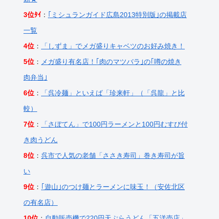
3位ﾀｲ
：
｢ミシュランガイド広島2013特別版｣の掲載店
一覧
4位
：
「しずま」でメガ盛りキャベツのお好み焼き！
5位
：
メガ盛り有名店！｢肉のマツバラ｣の｢噂の焼き
肉弁当｣
6位
：
「呉冷麺」といえば「珍来軒」（「呉龍」と比
較）
7位
：
「さぼてん」で100円ラーメンと100円むすび付
き肉うどん
8位
：
呉市で人気の老舗「ささき寿司」巻き寿司が旨
い
9位
：
｢遊山｣のつけ麺とラーメンに味玉！（安佐北区
の有名店）
10位
：
自動販売機で220円天ぷらうどん「五洋売店」