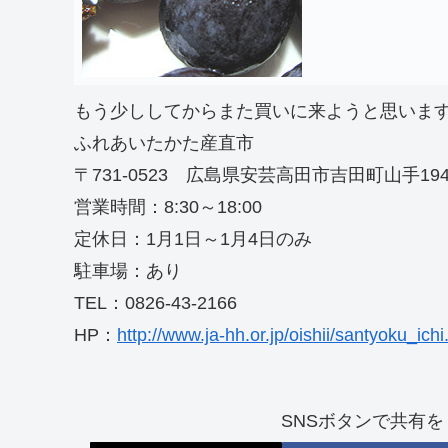
もう少ししてからまた買いに来ようと思いま
ふれあいたかた産直市
〒731-0523 広島県安芸高田市吉田町山手194
営業時間：8:30～18:00
定休日：1月1日～1月4日のみ
駐車場：あり
TEL：0826-43-2166
HP：
http://www.ja-hh.or.jp/oishii/santyoku_ichi
SNSボタンで共有を！（So