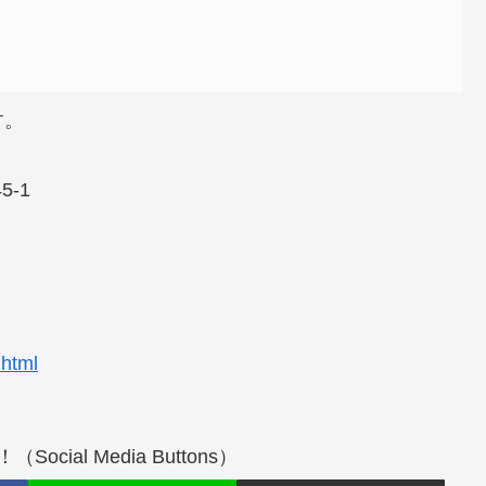
す。
5-1
.html
cial Media Buttons）