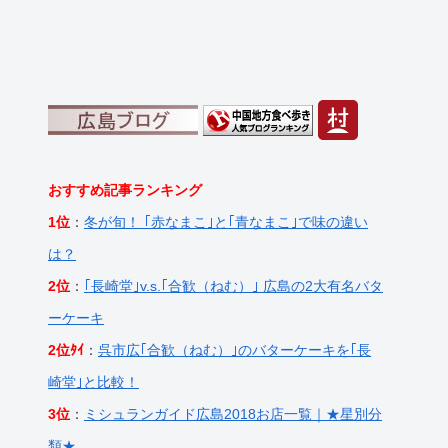
おすすめ記事ランキング
1位
：
冬が旬！ ｢赤なまこ｣と｢青なまこ｣で味の違い
は？
2位
：
｢長崎堂｣v.s.｢合歓（ねむ）｣ 広島の2大有名バタ
ーケーキ
2位ﾀｲ
：
呉市広｢合歓（ねむ）｣のバターケーキを｢長
崎堂｣と比較！
3位
：
ミシュランガイド広島2018お店一覧｜★星別分
類★