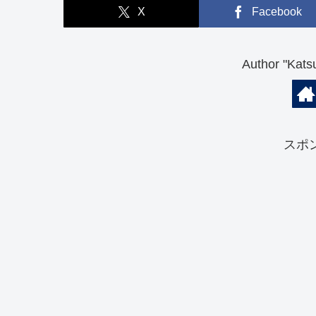
X
Facebook
Author "K
スポ