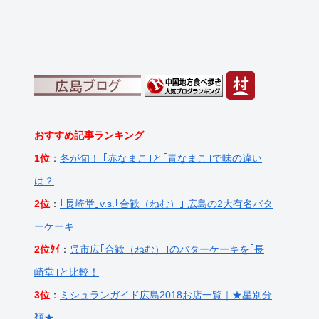
おすすめ記事ランキング
1位
：
冬が旬！ ｢赤なまこ｣と｢青なまこ｣で味の違い
は？
2位
：
｢長崎堂｣v.s.｢合歓（ねむ）｣ 広島の2大有名バタ
ーケーキ
2位ﾀｲ
：
呉市広｢合歓（ねむ）｣のバターケーキを｢長
崎堂｣と比較！
3位
：
ミシュランガイド広島2018お店一覧｜★星別分
類★