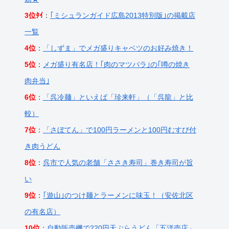
3位ﾀｲ
：
｢ミシュランガイド広島2013特別版｣の掲載店
一覧
4位
：
「しずま」でメガ盛りキャベツのお好み焼き！
5位
：
メガ盛り有名店！｢肉のマツバラ｣の｢噂の焼き
肉弁当｣
6位
：
「呉冷麺」といえば「珍来軒」（「呉龍」と比
較）
7位
：
「さぼてん」で100円ラーメンと100円むすび付
き肉うどん
8位
：
呉市で人気の老舗「ささき寿司」巻き寿司が旨
い
9位
：
｢遊山｣のつけ麺とラーメンに味玉！（安佐北区
の有名店）
10位
：
自動販売機で220円天ぷらうどん「五洋売店」