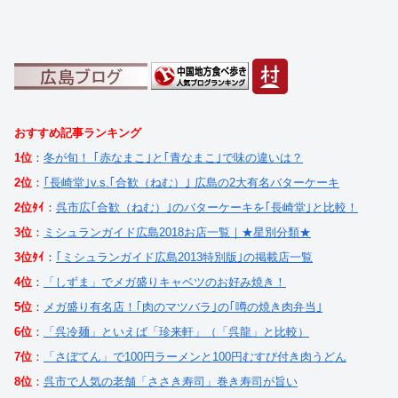
おすすめ記事ランキング
1位
：
冬が旬！ ｢赤なまこ｣と｢青なまこ｣で味の違いは？
2位
：
｢長崎堂｣v.s.｢合歓（ねむ）｣ 広島の2大有名バターケーキ
2位ﾀｲ
：
呉市広｢合歓（ねむ）｣のバターケーキを｢長崎堂｣と比較！
3位
：
ミシュランガイド広島2018お店一覧｜★星別分類★
3位ﾀｲ
：
｢ミシュランガイド広島2013特別版｣の掲載店一覧
4位
：
「しずま」でメガ盛りキャベツのお好み焼き！
5位
：
メガ盛り有名店！｢肉のマツバラ｣の｢噂の焼き肉弁当｣
6位
：
「呉冷麺」といえば「珍来軒」（「呉龍」と比較）
7位
：
「さぼてん」で100円ラーメンと100円むすび付き肉うどん
8位
：
呉市で人気の老舗「ささき寿司」巻き寿司が旨い