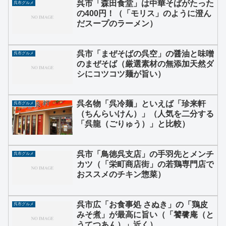
呉市「森田食堂」は中華そばがたった
呉市グルメ
の400円！（「モリス」のように澄ん
だスープのラーメン）
呉市「まぜそばの呉空」の醤油と味噌
呉市グルメ
のまぜそば（厳選素材の無添加天然ダ
シにコツコツ麺が旨い）
呉名物「呉冷麺」といえば「珍来軒
呉市グルメ
（ちんらいけん）」（人気を二分する
「呉龍（ごりゅう）」と比較）
呉市「鳥徳呉支店」の手羽先とメンチ
呉市グルメ
カツ（「栄町商店街」の若鶏専門店で
おススメのチキン惣菜）
呉市広「お食事処 さぬき」の「鶏皮
呉市グルメ
みそ煮」が最高に旨い（「饕餮庵（と
うてつあん）」近く）