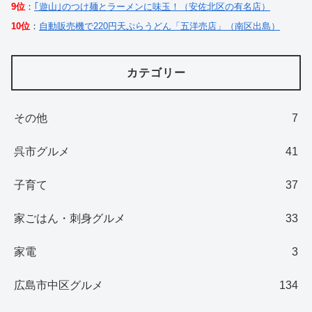
9位
：
｢遊山｣のつけ麺とラーメンに味玉！（安佐北区の有名店）
10位
：
自動販売機で220円天ぷらうどん「五洋売店」（南区出島）
カテゴリー
その他
7
呉市グルメ
41
子育て
37
家ごはん・刺身グルメ
33
家電
3
広島市中区グルメ
134