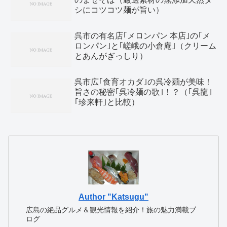
シにコツコツ麺が旨い）
呉市の有名店｢メロンパン 本店｣の｢メ
ロンパン｣と｢嵯峨の小倉庵｣（クリーム
とあんがぎっしり）
呉市広｢食育オカダ｣の呉冷麺が美味！
旨さの秘密｢呉冷麺の歌｣！？（｢呉龍｣
｢珍来軒｣と比較）
Author "Katsugu"
広島の絶品グルメ＆観光情報を紹介！旅の魅力満載ブ
ログ