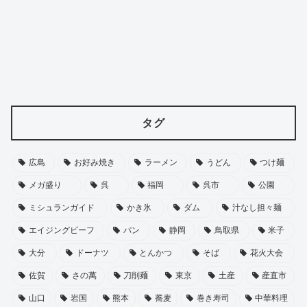
タグ
広島
お好み焼き
ラーメン
うどん
つけ麺
メガ盛り
呉
福岡
呉市
公園
ミシュランガイド
かき氷
ダム
汁なし担々麺
エイジングビーフ
パン
静岡
鳥取県
米子
大分
ドーナツ
とんかつ
そば
花火大会
佐賀
さの萬
刀削麺
東京
土産
産直市
山口
岩国
熊本
蕎麦
巻き寿司
中華料理