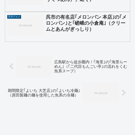
呉市の有名店｢メロンパン 本店｣の｢メ
呉市グルメ
ロンパン｣と｢嵯峨の小倉庵｣（クリー
ムとあんがぎっしり）
広島駅から徒歩圏内！｢海里｣の｢海里らー
めん｣（｢二代目もんごい亭｣の流れをくむ
魚系スープ）
期間限定｢よいち 大芝店｣の｢よいち冷麺｣
（原田製麺の麺を使用した魚系の冷麺）