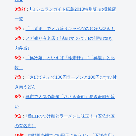
3位ﾀｲ
：
｢ミシュランガイド広島2013特別版｣の掲載店
一覧
4位
：
「しずま」でメガ盛りキャベツのお好み焼き！
5位
：
メガ盛り有名店！｢肉のマツバラ｣の｢噂の焼き
肉弁当｣
6位
：
「呉冷麺」といえば「珍来軒」（「呉龍」と比
較）
7位
：
「さぼてん」で100円ラーメンと100円むすび付
き肉うどん
8位
：
呉市で人気の老舗「ささき寿司」巻き寿司が旨
い
9位
：
｢遊山｣のつけ麺とラーメンに味玉！（安佐北区
の有名店）
10位
：
自動販売機で220円天ぷらうどん「五洋売店」