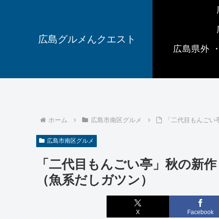
広島グルメんクエスト
広島県外 
ホーム
広島市南区グルメ
「二代目もんごい
広島市南区グルメ
「二代目もんごい亭」秋の新作
（魚系だしガツン）
X
Facebook