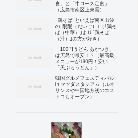
食」と「牛ロース定食」
（広島市南区上東雲）
｢鶏そば｣といえば南区出汐
の｢醍醐（だいご）｣（｢鶏そ
ば（中華）｣より｢鶏そば
（汁）｣の方が好き）
「100円うどん あかつき」
は広島で最安！？（最高級
メニューが180円！安い
「天ぷらうどん」）
韓国グルメフェスティバル
in マツダスタジアム（ルネ
サンスや中国地方初のコス
トコもオープン）