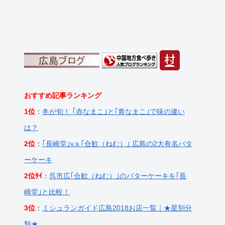
おすすめ記事ランキング
1位
：
冬が旬！ ｢赤なまこ｣と｢青なまこ｣で味の違い
は？
2位
：
｢長崎堂｣v.s.｢合歓（ねむ）｣ 広島の2大有名バタ
ーケーキ
2位ﾀｲ
：
呉市広｢合歓（ねむ）｣のバターケーキを｢長
崎堂｣と比較！
3位
：
ミシュランガイド広島2018お店一覧｜★星別分
類★