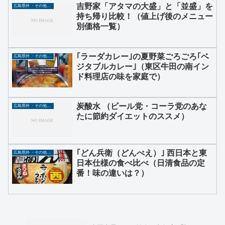
吉野家「アタマの大盛」と「並盛」を
広島県外 ・その他グルメ
持ち帰り比較！（値上げ後のメニュー
別価格一覧）
｢ラーダカレー｣の夏野菜ごろごろ｢ベ
広島県外 ・その他グルメ
ジタブルカレー｣（東区牛田の南イン
ド料理店の味を家庭で）
炭酸水 （ビール党・コーラ党のあな
広島県外 ・その他グルメ
たに節約ダイエットのススメ）
｢どん兵衛（どんべえ）｣ 西日本と東
広島県外 ・その他グルメ
日本仕様の食べ比べ（日清食品の定
番！味の違いは？）