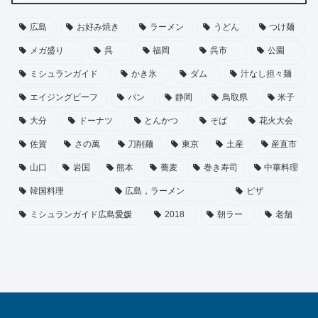
広島
お好み焼き
ラーメン
うどん
つけ麺
メガ盛り
呉
福岡
呉市
公園
ミシュランガイド
かき氷
ダム
汁なし担々麺
エイジングビーフ
パン
静岡
鳥取県
米子
大分
ドーナツ
とんかつ
そば
花火大会
佐賀
さの萬
刀削麺
東京
土産
産直市
山口
岩国
熊本
蕎麦
巻き寿司
中華料理
韓国料理
広島，ラーメン
ピザ
ミシュランガイド広島愛媛
2018
朝ラー
老舗