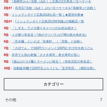
2位
：
｢長崎堂｣v.s.｢合歓（ねむ）｣ 広島の2大有名バターケーキ
2位ﾀｲ
：
呉市広｢合歓（ねむ）｣のバターケーキを｢長崎堂｣と比較！
3位
：
ミシュランガイド広島2018お店一覧｜★星別分類★
3位ﾀｲ
：
｢ミシュランガイド広島2013特別版｣の掲載店一覧
4位
：
「しずま」でメガ盛りキャベツのお好み焼き！
5位
：
メガ盛り有名店！｢肉のマツバラ｣の｢噂の焼き肉弁当｣
6位
：
「呉冷麺」といえば「珍来軒」（「呉龍」と比較）
7位
：
「さぼてん」で100円ラーメンと100円むすび付き肉うどん
8位
：
呉市で人気の老舗「ささき寿司」巻き寿司が旨い
9位
：
｢遊山｣のつけ麺とラーメンに味玉！（安佐北区の有名店）
10位
：
自動販売機で220円天ぷらうどん「五洋売店」（南区出島）
カテゴリー
その他
7