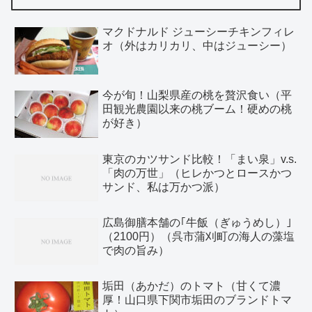
マクドナルド ジューシーチキンフィレ
オ（外はカリカリ、中はジューシー）
今が旬！山梨県産の桃を贅沢食い（平
田観光農園以来の桃ブーム！硬めの桃
が好き）
東京のカツサンド比較！「まい泉」v.s.
「肉の万世」（ヒレかつとロースかつ
サンド、私は万かつ派）
広島御膳本舗の｢牛飯（ぎゅうめし）｣
（2100円）（呉市蒲刈町の海人の藻塩
で肉の旨み）
垢田（あかだ）のトマト（甘くて濃
厚！山口県下関市垢田のブランドトマ