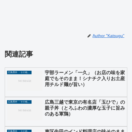
Author "Katsugu"
関連記事
宇部ラーメン「一久」（お店の味を家
広島県外 ・その他グルメ
庭でもそのまま！シナチク入りお土産
用チルド麺が旨い）
広島三越で東京の有名店「玉ひで」の
広島県外 ・その他グルメ
親子丼（とろふわの濃厚な玉子に旨み
のある軍鶏）
東区牛田のインド料理店の味そのまま
広島県外 ・その他グルメ