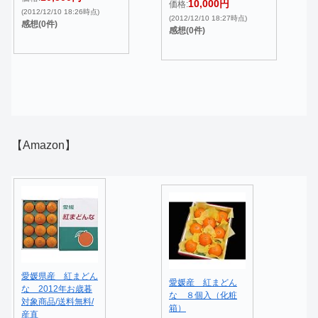
10,000円
価格:
(2012/12/10 18:26時点)
(2012/12/10 18:27時点)
感想(0件)
感想(0件)
【Amazon】
愛媛県産 紅まどん
愛媛産 紅まどん
な 2012年お歳暮
な ８個入（化粧
対象商品/送料無料/
箱）
産直