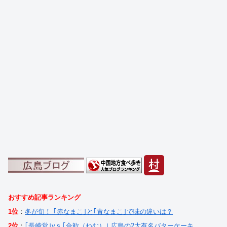
おすすめ記事ランキング
1位
：
冬が旬！ ｢赤なまこ｣と｢青なまこ｣で味の違いは？
2位
：
｢長崎堂｣v.s.｢合歓（ねむ）｣ 広島の2大有名バターケーキ