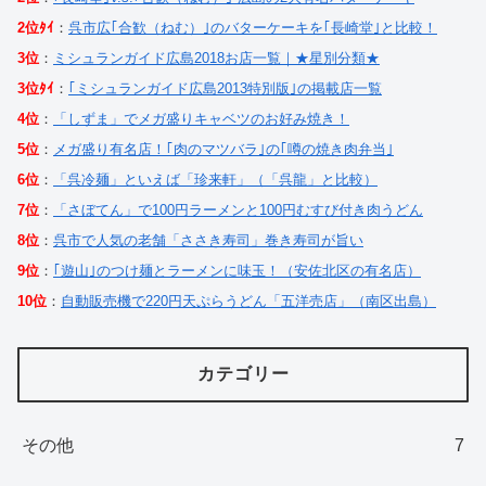
2位ﾀｲ
：
呉市広｢合歓（ねむ）｣のバターケーキを｢長崎堂｣と比較！
3位
：
ミシュランガイド広島2018お店一覧｜★星別分類★
3位ﾀｲ
：
｢ミシュランガイド広島2013特別版｣の掲載店一覧
4位
：
「しずま」でメガ盛りキャベツのお好み焼き！
5位
：
メガ盛り有名店！｢肉のマツバラ｣の｢噂の焼き肉弁当｣
6位
：
「呉冷麺」といえば「珍来軒」（「呉龍」と比較）
7位
：
「さぼてん」で100円ラーメンと100円むすび付き肉うどん
8位
：
呉市で人気の老舗「ささき寿司」巻き寿司が旨い
9位
：
｢遊山｣のつけ麺とラーメンに味玉！（安佐北区の有名店）
10位
：
自動販売機で220円天ぷらうどん「五洋売店」（南区出島）
カテゴリー
その他
7