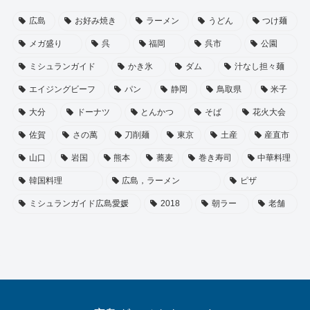
広島
お好み焼き
ラーメン
うどん
つけ麺
メガ盛り
呉
福岡
呉市
公園
ミシュランガイド
かき氷
ダム
汁なし担々麺
エイジングビーフ
パン
静岡
鳥取県
米子
大分
ドーナツ
とんかつ
そば
花火大会
佐賀
さの萬
刀削麺
東京
土産
産直市
山口
岩国
熊本
蕎麦
巻き寿司
中華料理
韓国料理
広島，ラーメン
ピザ
ミシュランガイド広島愛媛
2018
朝ラー
老舗