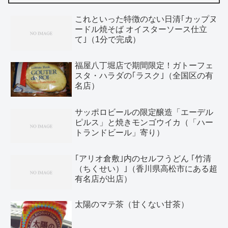
これといった特徴のない日清｢カップヌ
ードル焼そば オイスターソース仕立
て｣（1分で完成）
福屋八丁堀店で期間限定！ガトーフェ
スタ・ハラダの｢ラスク｣（全国区の有
名店）
サッポロビールの限定醸造「エーデル
ピルス」と焼きモンゴウイカ（「ハー
トランドビール」寄り）
｢アリオ倉敷｣内のセルフうどん ｢竹清
（ちくせい）｣（香川県高松市にある超
有名店が出店）
太陽のマテ茶（甘くない甘茶）