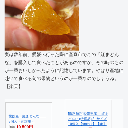
実は数年前、愛媛へ行った際に産直市でこの「紅まどん
な」を購入して食べたことがあるのですが、その時のもの
が一番おいしかったように記憶しています。やはり産地に
赴いて食べる旬の果物というのが一番なのでしょうね。
【楽天】
[送料無料]愛媛県産 紅ま
愛媛産 紅まどんな
どんな (特選品) 3Lサイズ
8個入（化粧箱）
10個入【smtb-k】【kb】
10,500円
価格: