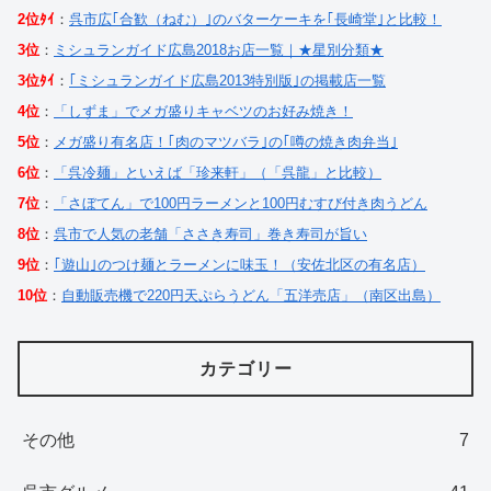
2位ﾀｲ
：
呉市広｢合歓（ねむ）｣のバターケーキを｢長崎堂｣と比較！
3位
：
ミシュランガイド広島2018お店一覧｜★星別分類★
3位ﾀｲ
：
｢ミシュランガイド広島2013特別版｣の掲載店一覧
4位
：
「しずま」でメガ盛りキャベツのお好み焼き！
5位
：
メガ盛り有名店！｢肉のマツバラ｣の｢噂の焼き肉弁当｣
6位
：
「呉冷麺」といえば「珍来軒」（「呉龍」と比較）
7位
：
「さぼてん」で100円ラーメンと100円むすび付き肉うどん
8位
：
呉市で人気の老舗「ささき寿司」巻き寿司が旨い
9位
：
｢遊山｣のつけ麺とラーメンに味玉！（安佐北区の有名店）
10位
：
自動販売機で220円天ぷらうどん「五洋売店」（南区出島）
カテゴリー
その他
7