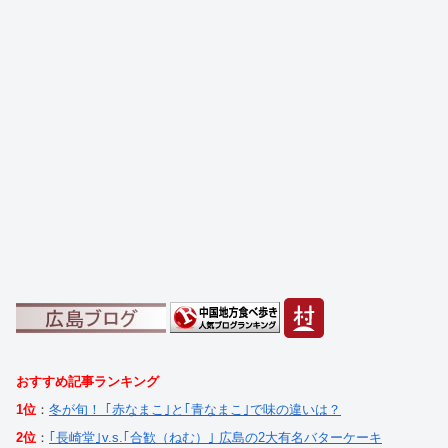
おすすめ記事ランキング
1位
：
冬が旬！ ｢赤なまこ｣と｢青なまこ｣で味の違いは？
2位
：
｢長崎堂｣v.s.｢合歓（ねむ）｣ 広島の2大有名バターケーキ