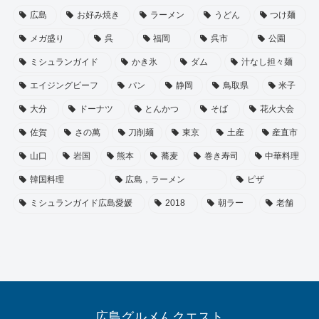
広島
お好み焼き
ラーメン
うどん
つけ麺
メガ盛り
呉
福岡
呉市
公園
ミシュランガイド
かき氷
ダム
汁なし担々麺
エイジングビーフ
パン
静岡
鳥取県
米子
大分
ドーナツ
とんかつ
そば
花火大会
佐賀
さの萬
刀削麺
東京
土産
産直市
山口
岩国
熊本
蕎麦
巻き寿司
中華料理
韓国料理
広島，ラーメン
ピザ
ミシュランガイド広島愛媛
2018
朝ラー
老舗
広島グルメんクエスト