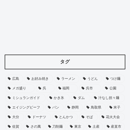
タグ
広島
お好み焼き
ラーメン
うどん
つけ麺
メガ盛り
呉
福岡
呉市
公園
ミシュランガイド
かき氷
ダム
汁なし担々麺
エイジングビーフ
パン
静岡
鳥取県
米子
大分
ドーナツ
とんかつ
そば
花火大会
佐賀
さの萬
刀削麺
東京
土産
産直市