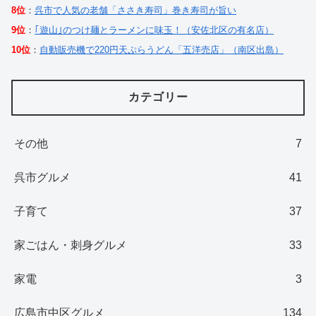
8位
：
呉市で人気の老舗「ささき寿司」巻き寿司が旨い
9位
：
｢遊山｣のつけ麺とラーメンに味玉！（安佐北区の有名店）
10位
：
自動販売機で220円天ぷらうどん「五洋売店」（南区出島）
カテゴリー
その他
7
呉市グルメ
41
子育て
37
家ごはん・刺身グルメ
33
家電
3
広島市中区グルメ
134