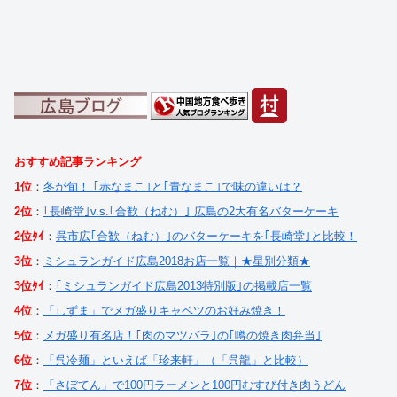
おすすめ記事ランキング
1位
：
冬が旬！ ｢赤なまこ｣と｢青なまこ｣で味の違いは？
2位
：
｢長崎堂｣v.s.｢合歓（ねむ）｣ 広島の2大有名バターケーキ
2位ﾀｲ
：
呉市広｢合歓（ねむ）｣のバターケーキを｢長崎堂｣と比較！
3位
：
ミシュランガイド広島2018お店一覧｜★星別分類★
3位ﾀｲ
：
｢ミシュランガイド広島2013特別版｣の掲載店一覧
4位
：
「しずま」でメガ盛りキャベツのお好み焼き！
5位
：
メガ盛り有名店！｢肉のマツバラ｣の｢噂の焼き肉弁当｣
6位
：
「呉冷麺」といえば「珍来軒」（「呉龍」と比較）
7位
：
「さぼてん」で100円ラーメンと100円むすび付き肉うどん