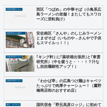
西区「つばめ」の中華そば（小鳥系広
広島市西区グルメ
島ラーメンの老舗！またしてもスワロ
ーズに逆転負け）
安佐南区「さんや」のしじみラーメン
広島市内その他グルメ
とまぜそば（いちのや→さんやで子供
もスマイルっ！！）
｢キング軒｣ に｢薬研堀出張所｣と｢東雲
広島市中区グルメ
研究所｣（中を窺うと・・・！？汁な
し担担麺耐性アップ！）
「わかば亭」の広島つけ麺はキャベツ
広島市中区グルメ
たっぷりで肉厚チャーシュー！（鷹野
橋商店街のおすすめ店）
国民宿舎「野呂高原ロッジ」に初めて
旅行・おでかけ