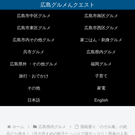
広島グルメんクエスト
広島市中区グルメ
広島市南区グルメ
広島市東区グルメ
広島市西区グルメ
広島市内その他グルメ
家ごはん・刺身グルメ
呉市グルメ
広島県内グルメ
広島県外 ・その他グルメ
福岡グルメ
旅行・おでかけ
子育て
その他
家電
日本語
English
ホーム
広島県内グルメ
酒蔵通り「のぞみ庵」の絶
品どら焼き！（甘さ控えめの餡子たっぷりで袋モッコリ！西条の人気