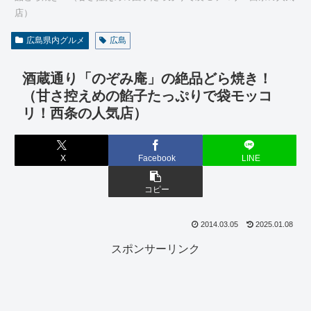
店）
広島県内グルメ
広島
酒蔵通り「のぞみ庵」の絶品どら焼き！
（甘さ控えめの餡子たっぷりで袋モッコ
リ！西条の人気店）
X
Facebook
LINE
コピー
2014.03.05
2025.01.08
スポンサーリンク