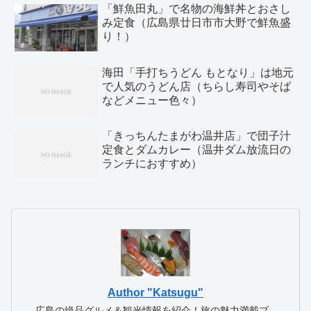
「鮮魚田丸」で名物の海鮮丼とおさし
み定食（広島県廿日市市大野で鮮魚盛
り！）
海田「手打ちうどん もとなり」は地元
で人気のうどん店（ちらし寿司やそば
などメニュー色々）
「きっちんたまがわ温井店」で団子汁
定食とダムカレー（温井ダム放流日の
ランチにおすすめ）
Author "Katsugu"
広島の絶品グルメ＆観光情報を紹介！旅の魅力満載ブ