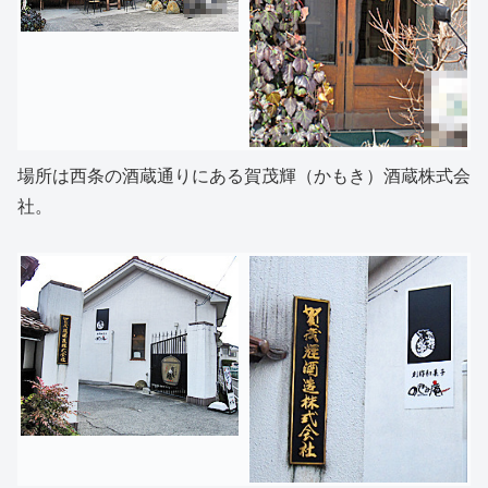
場所は西条の酒蔵通りにある賀茂輝（かもき）酒蔵株式会
社。