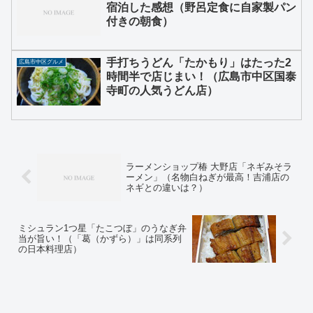
宿泊した感想（野呂定食に自家製パン
付きの朝食）
手打ちうどん「たかもり」はたった2
広島市中区グルメ
時間半で店じまい！（広島市中区国泰
寺町の人気うどん店）
ラーメンショップ椿 大野店「ネギみそラ
ーメン」（名物白ねぎが最高！吉浦店の
ネギとの違いは？）
ミシュラン1つ星「たこつぼ」のうなぎ弁
当が旨い！（「葛（かずら）」は同系列
の日本料理店）