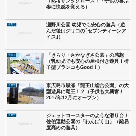
（熟考サンタクロース！？子供の喜ぶ
姿に快感を覚える）
瀬野川公園 幼児でも安心の遊具（遊
子育て
んだ後はグリコの｢セブンティーンア
イス｣）
「きらり・さかなぎさ公園」の感想
子育て
（乳幼児でも安心の屋根付き遊具！椅
子型ブランコもGood！）
東広島市黒瀬「龍王山総合公園」の大
子育て
型遊具に竜王！？（子供も大興奮！
2017年12月にオープン）
ジェットコースターのような滑り台！
子育て
佐伯運動公園の「わんぱく山」（難易
度高めの遊具）