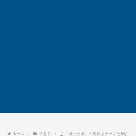
ホーム
子育て
「竜王公園」の遊具はチープだが駐