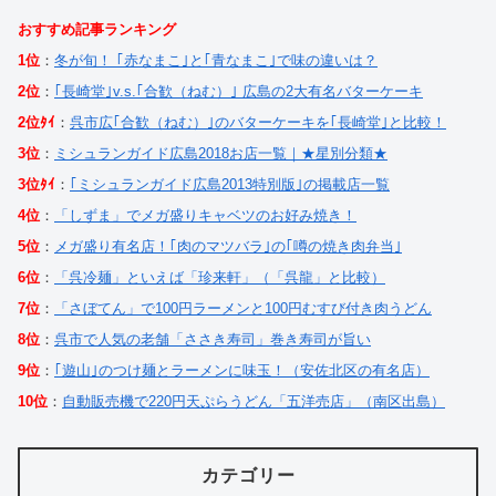
おすすめ記事ランキング
1位
：
冬が旬！ ｢赤なまこ｣と｢青なまこ｣で味の違いは？
2位
：
｢長崎堂｣v.s.｢合歓（ねむ）｣ 広島の2大有名バターケーキ
2位ﾀｲ
：
呉市広｢合歓（ねむ）｣のバターケーキを｢長崎堂｣と比較！
3位
：
ミシュランガイド広島2018お店一覧｜★星別分類★
3位ﾀｲ
：
｢ミシュランガイド広島2013特別版｣の掲載店一覧
4位
：
「しずま」でメガ盛りキャベツのお好み焼き！
5位
：
メガ盛り有名店！｢肉のマツバラ｣の｢噂の焼き肉弁当｣
6位
：
「呉冷麺」といえば「珍来軒」（「呉龍」と比較）
7位
：
「さぼてん」で100円ラーメンと100円むすび付き肉うどん
8位
：
呉市で人気の老舗「ささき寿司」巻き寿司が旨い
9位
：
｢遊山｣のつけ麺とラーメンに味玉！（安佐北区の有名店）
10位
：
自動販売機で220円天ぷらうどん「五洋売店」（南区出島）
カテゴリー