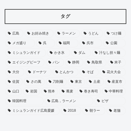
タグ
広島
お好み焼き
ラーメン
うどん
つけ麺
メガ盛り
呉
福岡
呉市
公園
ミシュランガイド
かき氷
ダム
汁なし担々麺
エイジングビーフ
パン
静岡
鳥取県
米子
大分
ドーナツ
とんかつ
そば
花火大会
佐賀
さの萬
刀削麺
東京
土産
産直市
山口
岩国
熊本
蕎麦
巻き寿司
中華料理
韓国料理
広島，ラーメン
ピザ
ミシュランガイド広島愛媛
2018
朝ラー
老舗