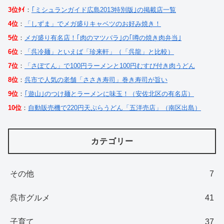
3位ﾀｲ
：
｢ミシュランガイド広島2013特別版｣の掲載店一覧
4位
：
「しずま」でメガ盛りキャベツのお好み焼き！
5位
：
メガ盛り有名店！｢肉のマツバラ｣の｢噂の焼き肉弁当｣
6位
：
「呉冷麺」といえば「珍来軒」（「呉龍」と比較）
7位
：
「さぼてん」で100円ラーメンと100円むすび付き肉うどん
8位
：
呉市で人気の老舗「ささき寿司」巻き寿司が旨い
9位
：
｢遊山｣のつけ麺とラーメンに味玉！（安佐北区の有名店）
10位
：
自動販売機で220円天ぷらうどん「五洋売店」（南区出島）
カテゴリー
その他
7
呉市グルメ
41
子育て
37