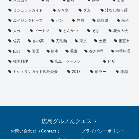
ミシュランガイド
かき氷
ダム
汁なし担々麺
エイジングビーフ
パン
静岡
鳥取県
米子
大分
ドーナツ
とんかつ
そば
花火大会
佐賀
さの萬
刀削麺
東京
土産
産直市
山口
岩国
熊本
蕎麦
巻き寿司
中華料理
韓国料理
広島，ラーメン
ピザ
ミシュランガイド広島愛媛
2018
朝ラー
老舗
広島グルメんクエスト
お問い合わせ（Contact ）
プライバシーポリシー