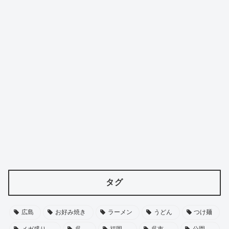
タグ
広島
お好み焼き
ラーメン
うどん
つけ麺
メガ盛り
呉
福岡
呉市
公園