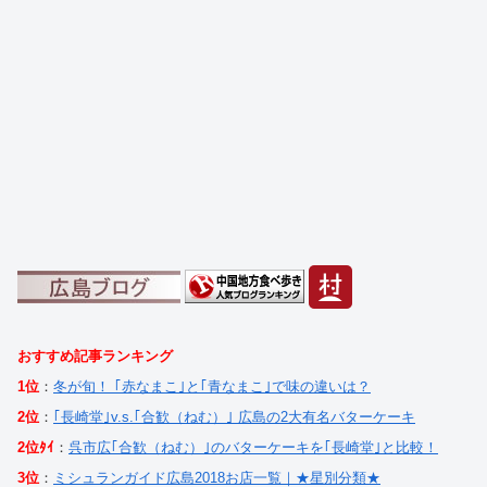
おすすめ記事ランキング
1位
：
冬が旬！ ｢赤なまこ｣と｢青なまこ｣で味の違いは？
2位
：
｢長崎堂｣v.s.｢合歓（ねむ）｣ 広島の2大有名バターケーキ
2位ﾀｲ
：
呉市広｢合歓（ねむ）｣のバターケーキを｢長崎堂｣と比較！
3位
：
ミシュランガイド広島2018お店一覧｜★星別分類★