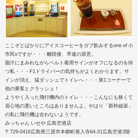
ここぞとばかりにアイスコーヒーをガブ飲みするone of 小
市民sですが・・・離陸後、早速の尿意。
脂汗にまみれながらベルト着用サインがオフになるのを待
つ私・・・F1ドライバーの気持ちがよくわかります。サ
インが消え、猛ダッシュでトイレへ・・・第1コーナーで
他の乗客とクラッシュ！
ようやく入った飛行機内のトイレ・・・こんなにも狭くて
居心地の悪いところはありませんよ。やはり「新幹線派」
の私に飛行機は合わないようです。
みっちゃん いせや 広島空港店
〒729-0416広島県三原市本郷町善入寺64-31広島空港3階