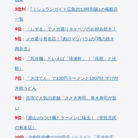
3位ﾀｲ
：
｢ミシュランガイド広島2013特別版｣の掲載店
一覧
4位
：
「しずま」でメガ盛りキャベツのお好み焼き！
5位
：
メガ盛り有名店！｢肉のマツバラ｣の｢噂の焼き
肉弁当｣
6位
：
「呉冷麺」といえば「珍来軒」（「呉龍」と比
較）
7位
：
「さぼてん」で100円ラーメンと100円むすび付
き肉うどん
8位
：
呉市で人気の老舗「ささき寿司」巻き寿司が旨
い
9位
：
｢遊山｣のつけ麺とラーメンに味玉！（安佐北区
の有名店）
10位
：
自動販売機で220円天ぷらうどん「五洋売店」