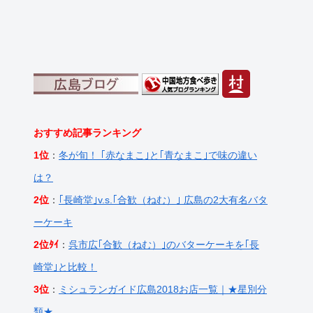
おすすめ記事ランキング
1位
：
冬が旬！ ｢赤なまこ｣と｢青なまこ｣で味の違い
は？
2位
：
｢長崎堂｣v.s.｢合歓（ねむ）｣ 広島の2大有名バタ
ーケーキ
2位ﾀｲ
：
呉市広｢合歓（ねむ）｣のバターケーキを｢長
崎堂｣と比較！
3位
：
ミシュランガイド広島2018お店一覧｜★星別分
類★