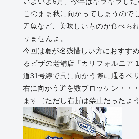
いよいよ9月。今年はギラギラし
このまま秋に向かってしまうので
刀魚など、美味しいものが食べられ
りませんよ。
今回は夏が名残惜しい方におすす
るピザの老舗店「カリフォルニア 10
道31号線で呉に向かう際に通るベ
右に向かう道を数ブロッケン・・
ます（ただし右折は禁止だったよ