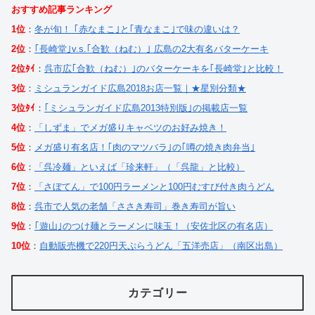
おすすめ記事ランキング
1位
：
冬が旬！ ｢赤なまこ｣と｢青なまこ｣で味の違いは？
2位
：
｢長崎堂｣v.s.｢合歓（ねむ）｣ 広島の2大有名バターケーキ
2位ﾀｲ
：
呉市広｢合歓（ねむ）｣のバターケーキを｢長崎堂｣と比較！
3位
：
ミシュランガイド広島2018お店一覧｜★星別分類★
3位ﾀｲ
：
｢ミシュランガイド広島2013特別版｣の掲載店一覧
4位
：
「しずま」でメガ盛りキャベツのお好み焼き！
5位
：
メガ盛り有名店！｢肉のマツバラ｣の｢噂の焼き肉弁当｣
6位
：
「呉冷麺」といえば「珍来軒」（「呉龍」と比較）
7位
：
「さぼてん」で100円ラーメンと100円むすび付き肉うどん
8位
：
呉市で人気の老舗「ささき寿司」巻き寿司が旨い
9位
：
｢遊山｣のつけ麺とラーメンに味玉！（安佐北区の有名店）
10位
：
自動販売機で220円天ぷらうどん「五洋売店」（南区出島）
カテゴリー