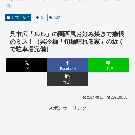
備）
呉市グルメ
呉
広島
呉市広「ルル」の関西風お好み焼きで痛恨
のミス！（呉冷麺「旬麺晴れる家」の近く
で駐車場完備）
X
Facebook
LINE
コピー
2014.09.10
2025.01.08
スポンサーリンク