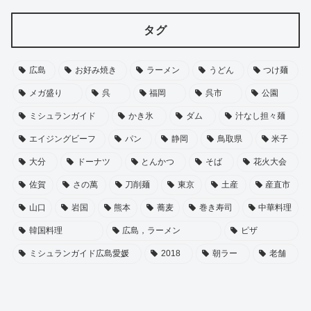
タグ
広島
お好み焼き
ラーメン
うどん
つけ麺
メガ盛り
呉
福岡
呉市
公園
ミシュランガイド
かき氷
ダム
汁なし担々麺
エイジングビーフ
パン
静岡
鳥取県
米子
大分
ドーナツ
とんかつ
そば
花火大会
佐賀
さの萬
刀削麺
東京
土産
産直市
山口
岩国
熊本
蕎麦
巻き寿司
中華料理
韓国料理
広島，ラーメン
ピザ
ミシュランガイド広島愛媛
2018
朝ラー
老舗