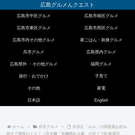
広島グルメんクエスト
広島市中区グルメ
広島市南区グルメ
広島市東区グルメ
広島市西区グルメ
広島市内その他グルメ
家ごはん・刺身グルメ
呉市グルメ
広島県内グルメ
広島県外 ・その他グルメ
福岡グルメ
旅行・おでかけ
子育て
その他
家電
日本語
English
ホーム
呉市グルメ
呉市広「ルル」の関西風お好み
焼きで痛恨のミス！（呉冷麺「旬麺晴れる家」の近くで駐車場完