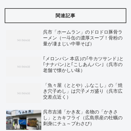
関連記事
呉市「ホームラン」のドロドロ豚骨ラ
ーメン（一斗缶の濃厚スープ！骨粉の
量が凄まじい中華そば）
｢メロンパン 本店｣の｢牛カツサンド｣と
｢ナナパン｣と｢こしあんパン｣（呉市の
老舗で懐かしい味）
「魚々屋（ととや）ふなこし」の「焼
き穴子めし」は穴子メガ盛り（呉市広
交差点近く）
呉市吉浦「かき友」名物の「かきさ
し」とカキフライ（広島県産の牡蠣の
刺身にチュ～ブわさび）