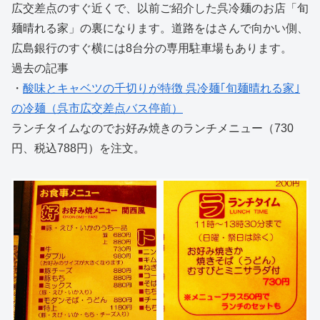
広交差点のすぐ近くで、以前ご紹介した呉冷麺のお店「旬
麺晴れる家」の裏になります。道路をはさんで向かい側、
広島銀行のすぐ横には8台分の専用駐車場もあります。
過去の記事
・
酸味とキャベツの千切りが特徴 呉冷麺｢旬麺晴れる家｣
の冷麺（呉市広交差点バス停前）
ランチタイムなのでお好み焼きのランチメニュー（730
円、税込788円）を注文。