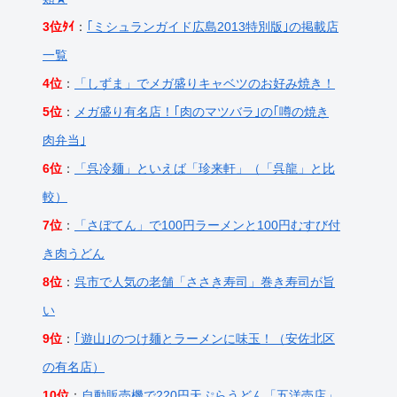
3位ﾀｲ
：
｢ミシュランガイド広島2013特別版｣の掲載店
一覧
4位
：
「しずま」でメガ盛りキャベツのお好み焼き！
5位
：
メガ盛り有名店！｢肉のマツバラ｣の｢噂の焼き
肉弁当｣
6位
：
「呉冷麺」といえば「珍来軒」（「呉龍」と比
較）
7位
：
「さぼてん」で100円ラーメンと100円むすび付
き肉うどん
8位
：
呉市で人気の老舗「ささき寿司」巻き寿司が旨
い
9位
：
｢遊山｣のつけ麺とラーメンに味玉！（安佐北区
の有名店）
10位
：
自動販売機で220円天ぷらうどん「五洋売店」