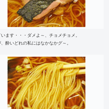
ています・・・ダメよ～、チョメチョメ。
が、酔いどれの私にはなかなかグ～。