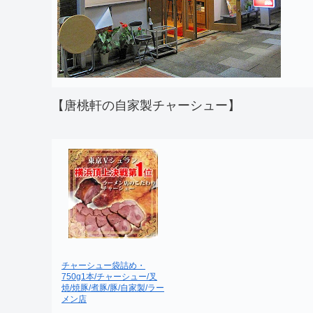
【唐桃軒の自家製チャーシュー】
チャーシュー袋詰め・
750g1本/チャーシュー/叉
焼/焼豚/煮豚/豚/自家製/ラー
メン店