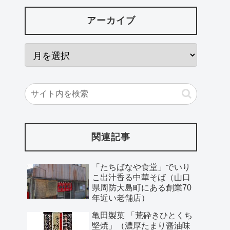
アーカイブ
関連記事
「たちばなや食堂」でいり
こ出汁香る中華そば（山口
県周防大島町にある創業70
年近い老舗店）
亀田製菓 「荒砕きひとくち
堅焼」（濃厚たまり醤油味