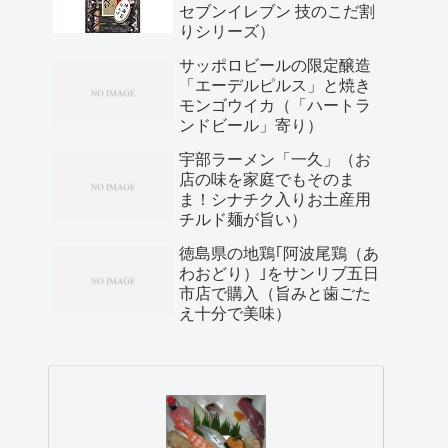
セブンイレブン 技のこだ割
りシリーズ）
サッポロビールの限定醸造
「エーデルピルス」と焼き
モンゴウイカ（「ハートラ
ンドビール」寄り）
宇部ラーメン「一久」（お
店の味を家庭でもそのま
ま！シナチク入りお土産用
チルド麺が旨い）
徳島県の地鶏｢阿波尾鶏（あ
わおどり）｣をサンリブ五日
市店で購入（旨みと歯ごた
え十分で美味）