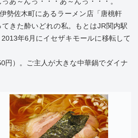
んっあ～んっ・・・あ～んっ・・・。
伊勢佐木町にあるラーメン店「唐桃軒
てきた酔いどれの私。もとはJR関内駅
2013年6月にイセザキモールに移転して
50円）。ご主人が大きな中華鍋でダイナ
。