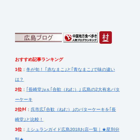
おすすめ記事ランキング
1位
：
冬が旬！ ｢赤なまこ｣と｢青なまこ｣で味の違い
は？
2位
：
｢長崎堂｣v.s.｢合歓（ねむ）｣ 広島の2大有名バタ
ーケーキ
2位ﾀｲ
：
呉市広｢合歓（ねむ）｣のバターケーキを｢長
崎堂｣と比較！
3位
：
ミシュランガイド広島2018お店一覧｜★星別分
類★