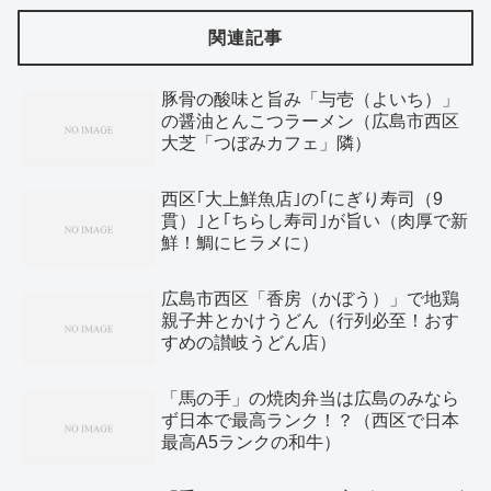
関連記事
豚骨の酸味と旨み「与壱（よいち）」
の醤油とんこつラーメン（広島市西区
大芝「つぼみカフェ」隣）
西区｢大上鮮魚店｣の｢にぎり寿司（9
貫）｣と｢ちらし寿司｣が旨い（肉厚で新
鮮！鯛にヒラメに）
広島市西区「香房（かぼう）」で地鶏
親子丼とかけうどん（行列必至！おす
すめの讃岐うどん店）
「馬の手」の焼肉弁当は広島のみなら
ず日本で最高ランク！？（西区で日本
最高A5ランクの和牛）