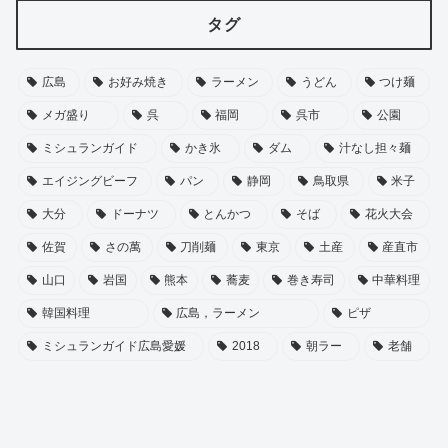
タグ
広島
お好み焼き
ラーメン
うどん
つけ麺
メガ盛り
呉
福岡
呉市
公園
ミシュランガイド
かき氷
ダム
汁なし担々麺
エイジングビーフ
パン
静岡
鳥取県
米子
大分
ドーナツ
とんかつ
そば
花火大会
佐賀
さの萬
刀削麺
東京
土産
産直市
山口
岩国
熊本
蕎麦
巻き寿司
中華料理
韓国料理
広島，ラーメン
ピザ
ミシュランガイド広島愛媛
2018
朝ラー
老舗