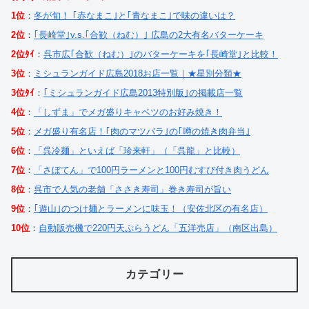
1位
：
冬が旬！ ｢赤なまこ｣と｢青なまこ｣で味の違いは？
2位
：
｢長崎堂｣v.s.｢合歓（ねむ）｣ 広島の2大有名バターケーキ
2位ﾀｲ
：
呉市広｢合歓（ねむ）｣のバターケーキを｢長崎堂｣と比較！
3位
：
ミシュランガイド広島2018お店一覧｜★星別分類★
3位ﾀｲ
：
｢ミシュランガイド広島2013特別版｣の掲載店一覧
4位
：
「しずま」でメガ盛りキャベツのお好み焼き！
5位
：
メガ盛り有名店！｢肉のマツバラ｣の｢噂の焼き肉弁当｣
6位
：
「呉冷麺」といえば「珍来軒」（「呉龍」と比較）
7位
：
「さぼてん」で100円ラーメンと100円むすび付き肉うどん
8位
：
呉市で人気の老舗「ささき寿司」巻き寿司が旨い
9位
：
｢遊山｣のつけ麺とラーメンに味玉！（安佐北区の有名店）
10位
：
自動販売機で220円天ぷらうどん「五洋売店」（南区出島）
カテゴリー