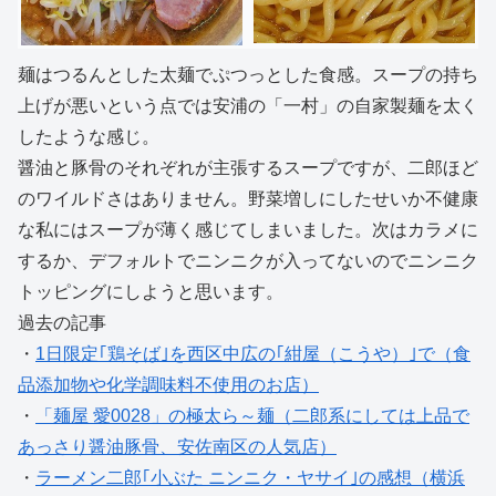
麺はつるんとした太麺でぷつっとした食感。スープの持ち
上げが悪いという点では安浦の「一村」の自家製麺を太く
したような感じ。
醤油と豚骨のそれぞれが主張するスープですが、二郎ほど
のワイルドさはありません。野菜増しにしたせいか不健康
な私にはスープが薄く感じてしまいました。次はカラメに
するか、デフォルトでニンニクが入ってないのでニンニク
トッピングにしようと思います。
過去の記事
・
1日限定｢鶏そば｣を西区中広の｢紺屋（こうや）｣で（食
品添加物や化学調味料不使用のお店）
・
「麺屋 愛0028」の極太ら～麺（二郎系にしては上品で
あっさり醤油豚骨、安佐南区の人気店）
・
ラーメン二郎｢小ぶた ニンニク・ヤサイ｣の感想（横浜