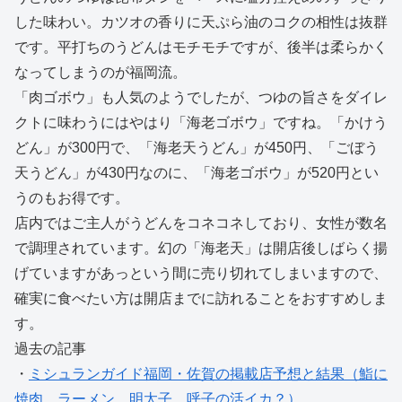
した味わい。カツオの香りに天ぷら油のコクの相性は抜群
です。平打ちのうどんはモチモチですが、後半は柔らかく
なってしまうのが福岡流。
「肉ゴボウ」も人気のようでしたが、つゆの旨さをダイレ
クトに味わうにはやはり「海老ゴボウ」ですね。「かけう
どん」が300円で、「海老天うどん」が450円、「ごぼう
天うどん」が430円なのに、「海老ゴボウ」が520円とい
うのもお得です。
店内ではご主人がうどんをコネコネしており、女性が数名
で調理されています。幻の「海老天」は開店後しばらく揚
げていますがあっという間に売り切れてしまいますので、
確実に食べたい方は開店までに訪れることをおすすめしま
す。
過去の記事
・
ミシュランガイド福岡・佐賀の掲載店予想と結果（鮨に
焼肉、ラーメン、明太子、呼子の活イカ？）