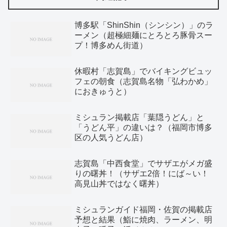
博多駅「ShinShin（シンシン）」のラ
ーメン（超極細麺にとろとろ豚骨スー
プ！博多めん街道）
休暇村「志賀島」でバイキングビュッ
フェの朝食（志賀島名物「弘わかめ」
におきゅうと）
ミシュラン掲載店「葉隠うどん」と
「うどん平」の違いは？（福岡市博多
区の人気うどん店）
志賀島「中西食堂」でサザエがメガ盛
りの曙丼！（サザエ2倍！にば～い！
高見山丼ではなく曙丼）
ミシュランガイド福岡・佐賀の掲載店
予想と結果（鮨に焼肉、ラーメン、明