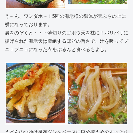
う～ん、ワンダホ～！5匹の海老様の御体が天ぷらの上に
横になっております。
裏をのぞくと・・・薄切りのゴボウ天を枕に！パリパリに
揚げられた海老天は悶絶するほどの旨さで、汁を吸ってプ
ニョプニョになった衣をぷるんと食べるもよし。
うどんのつゆは昆布ダシをベースに塩分控えめのすっきり