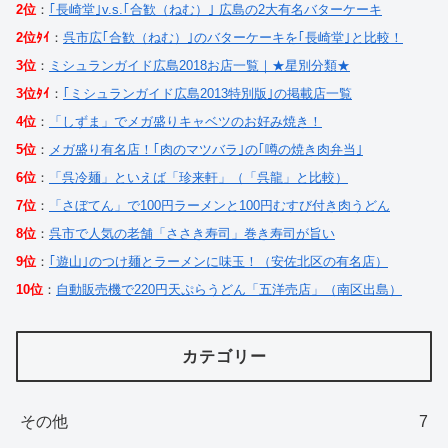
2位
：
｢長崎堂｣v.s.｢合歓（ねむ）｣ 広島の2大有名バターケーキ
2位ﾀｲ
：
呉市広｢合歓（ねむ）｣のバターケーキを｢長崎堂｣と比較！
3位
：
ミシュランガイド広島2018お店一覧｜★星別分類★
3位ﾀｲ
：
｢ミシュランガイド広島2013特別版｣の掲載店一覧
4位
：
「しずま」でメガ盛りキャベツのお好み焼き！
5位
：
メガ盛り有名店！｢肉のマツバラ｣の｢噂の焼き肉弁当｣
6位
：
「呉冷麺」といえば「珍来軒」（「呉龍」と比較）
7位
：
「さぼてん」で100円ラーメンと100円むすび付き肉うどん
8位
：
呉市で人気の老舗「ささき寿司」巻き寿司が旨い
9位
：
｢遊山｣のつけ麺とラーメンに味玉！（安佐北区の有名店）
10位
：
自動販売機で220円天ぷらうどん「五洋売店」（南区出島）
カテゴリー
その他
7