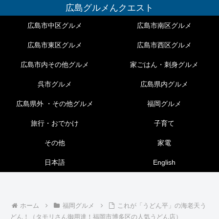
広島グルメんクエスト
広島市中区グルメ
広島市南区グルメ
広島市東区グルメ
広島市西区グルメ
広島市内その他グルメ
家ごはん・刺身グルメ
呉市グルメ
広島県内グルメ
広島県外 ・その他グルメ
福岡グルメ
旅行・おでかけ
子育て
その他
家電
日本語
English
ホーム
福岡グルメ
これが「うどん平」の海老天う
どん！（タモリさん御用達！福岡市博多区の人気うどん店）