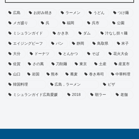
広島
お好み焼き
ラーメン
うどん
つけ麺
メガ盛り
呉
福岡
呉市
公園
ミシュランガイド
かき氷
ダム
汁なし担々麺
エイジングビーフ
パン
静岡
鳥取県
米子
大分
ドーナツ
とんかつ
そば
花火大会
佐賀
さの萬
刀削麺
東京
土産
産直市
山口
岩国
熊本
蕎麦
巻き寿司
中華料理
韓国料理
広島，ラーメン
ピザ
ミシュランガイド広島愛媛
2018
朝ラー
老舗