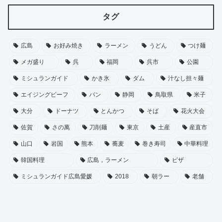
タグ
広島
お好み焼き
ラーメン
うどん
つけ麺
メガ盛り
呉
福岡
呉市
公園
ミシュランガイド
かき氷
ダム
汁なし担々麺
エイジングビーフ
パン
静岡
鳥取県
米子
大分
ドーナツ
とんかつ
そば
花火大会
佐賀
さの萬
刀削麺
東京
土産
産直市
山口
岩国
熊本
蕎麦
巻き寿司
中華料理
韓国料理
広島，ラーメン
ピザ
ミシュランガイド広島愛媛
2018
朝ラー
老舗