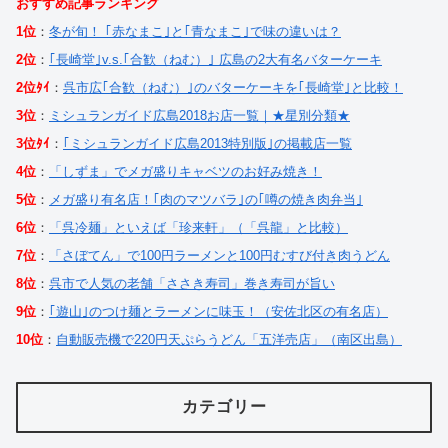
おすすめ記事ランキング
1位
：
冬が旬！ ｢赤なまこ｣と｢青なまこ｣で味の違いは？
2位
：
｢長崎堂｣v.s.｢合歓（ねむ）｣ 広島の2大有名バターケーキ
2位ﾀｲ
：
呉市広｢合歓（ねむ）｣のバターケーキを｢長崎堂｣と比較！
3位
：
ミシュランガイド広島2018お店一覧｜★星別分類★
3位ﾀｲ
：
｢ミシュランガイド広島2013特別版｣の掲載店一覧
4位
：
「しずま」でメガ盛りキャベツのお好み焼き！
5位
：
メガ盛り有名店！｢肉のマツバラ｣の｢噂の焼き肉弁当｣
6位
：
「呉冷麺」といえば「珍来軒」（「呉龍」と比較）
7位
：
「さぼてん」で100円ラーメンと100円むすび付き肉うどん
8位
：
呉市で人気の老舗「ささき寿司」巻き寿司が旨い
9位
：
｢遊山｣のつけ麺とラーメンに味玉！（安佐北区の有名店）
10位
：
自動販売機で220円天ぷらうどん「五洋売店」（南区出島）
カテゴリー