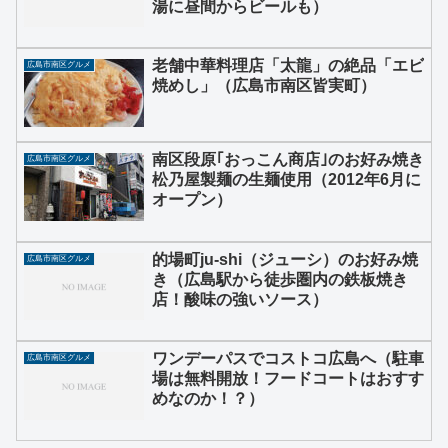
湯に昼間からビールも）
老舗中華料理店「太龍」の絶品「エビ
広島市南区グルメ
焼めし」（広島市南区皆実町）
南区段原｢おっこん商店｣のお好み焼き
広島市南区グルメ
松乃屋製麺の生麺使用（2012年6月に
オープン）
的場町ju-shi（ジューシ）のお好み焼
広島市南区グルメ
き（広島駅から徒歩圏内の鉄板焼き
店！酸味の強いソース）
ワンデーパスでコストコ広島へ（駐車
広島市南区グルメ
場は無料開放！フードコートはおすす
めなのか！？）