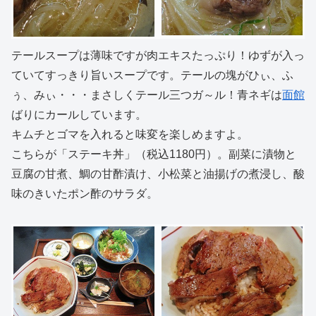
テールスープは薄味ですが肉エキスたっぷり！ゆずが入っ
ていてすっきり旨いスープです。テールの塊がひぃ、ふ
ぅ、みぃ・・・まさしくテール三つガ～ル！青ネギは
面館
ばりにカールしています。
キムチとゴマを入れると味変を楽しめますよ。
こちらが「ステーキ丼」（税込1180円）。副菜に漬物と
豆腐の甘煮、鯛の甘酢漬け、小松菜と油揚げの煮浸し、酸
味のきいたポン酢のサラダ。