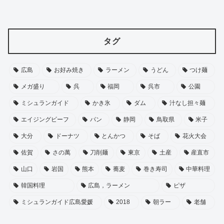
タグ
広島
お好み焼き
ラーメン
うどん
つけ麺
メガ盛り
呉
福岡
呉市
公園
ミシュランガイド
かき氷
ダム
汁なし担々麺
エイジングビーフ
パン
静岡
鳥取県
米子
大分
ドーナツ
とんかつ
そば
花火大会
佐賀
さの萬
刀削麺
東京
土産
産直市
山口
岩国
熊本
蕎麦
巻き寿司
中華料理
韓国料理
広島，ラーメン
ピザ
ミシュランガイド広島愛媛
2018
朝ラー
老舗