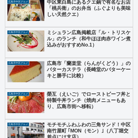
中区東白島にあるクエ鍋で有名なお店
広島市中区グルメ
「桃兵衛」のお弁当（ふぐよりも美味
しい天然クエ）
ミシュラン広島掲載店「ル・トリスケ
広島市中区グルメ
ル」のランチ（和牛ほほ肉赤ワイン煮
込みがおすすめNo.1）
広島市「蘭楽堂（らんがくどう）」の
広島市中区グルメ
バターカステラ（長崎堂のバターケー
キと勝手に比較）
榮互（えいご）でローストビーフ丼と
広島市中区グルメ
特製牛丼ランチ（焼肉メニューもあ
り、広島市街へ移転）
モチモチふわふわの三角サンド！中区
広島市中区グルメ
南竹屋町 ｢MON（モン）｣（八丁堀交
差点には支店）