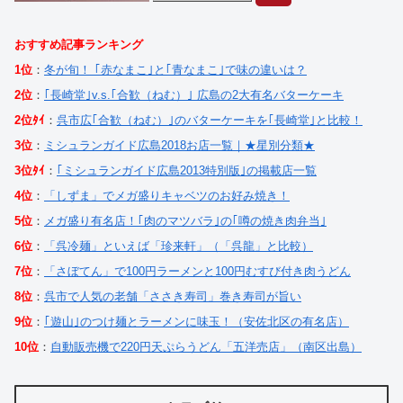
おすすめ記事ランキング
1位
：
冬が旬！ ｢赤なまこ｣と｢青なまこ｣で味の違いは？
2位
：
｢長崎堂｣v.s.｢合歓（ねむ）｣ 広島の2大有名バターケーキ
2位ﾀｲ
：
呉市広｢合歓（ねむ）｣のバターケーキを｢長崎堂｣と比較！
3位
：
ミシュランガイド広島2018お店一覧｜★星別分類★
3位ﾀｲ
：
｢ミシュランガイド広島2013特別版｣の掲載店一覧
4位
：
「しずま」でメガ盛りキャベツのお好み焼き！
5位
：
メガ盛り有名店！｢肉のマツバラ｣の｢噂の焼き肉弁当｣
6位
：
「呉冷麺」といえば「珍来軒」（「呉龍」と比較）
7位
：
「さぼてん」で100円ラーメンと100円むすび付き肉うどん
8位
：
呉市で人気の老舗「ささき寿司」巻き寿司が旨い
9位
：
｢遊山｣のつけ麺とラーメンに味玉！（安佐北区の有名店）
10位
：
自動販売機で220円天ぷらうどん「五洋売店」（南区出島）