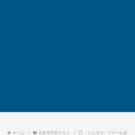
ホーム
広島市中区グルメ
「かんすけ」でテール温