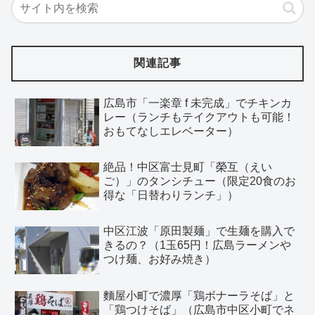
関連記事
広島市「一楽章 f 未完成」でチキンカ
レー（ランチもテイクアウトも可能！
おもてなしエレベーター）
絶品！中区富士見町「榮互（えい
ご）」のタンシチュー（限定20食のお
得な「日替わりランチ」）
中区江波「原田製麺」で生麺を購入で
きるの？（1玉65円！広島ラーメンや
つけ麺、お好み焼き）
麵屋小町で濃厚「鶏ボナーラそば」と
「鶏つけそば」（広島市中区小町でネ