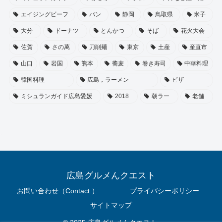
エイジングビーフ
パン
静岡
鳥取県
米子
大分
ドーナツ
とんかつ
そば
花火大会
佐賀
さの萬
刀削麺
東京
土産
産直市
山口
岩国
熊本
蕎麦
巻き寿司
中華料理
韓国料理
広島，ラーメン
ピザ
ミシュランガイド広島愛媛
2018
朝ラー
老舗
広島グルメんクエスト
お問い合わせ（Contact ）
プライバシーポリシー
サイトマップ