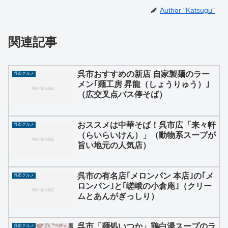
Author "Katsugu"
関連記事
呉市おすすめの新店 自家製麺のラー
呉市グルメ
メン｢麺工房 昇龍（しょうりゅう）｣
（広交叉点バス停そば）
おススメは中華そば！呉市広「来々軒
呉市グルメ
（らいらいけん）」（動物系スープが
旨い地元の人気店）
呉市の有名店｢メロンパン 本店｣の｢メ
呉市グルメ
ロンパン｣と｢嵯峨の小倉庵｣（クリー
ムとあんがぎっしり）
呉市「麺処いつか」鶏白湯スープのラ
呉市グルメ