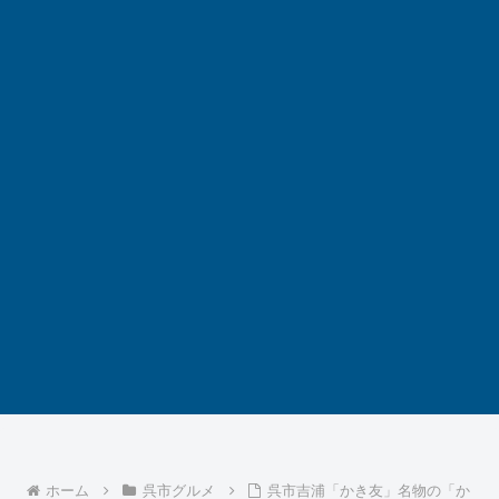
ホーム
呉市グルメ
呉市吉浦「かき友」名物の「か