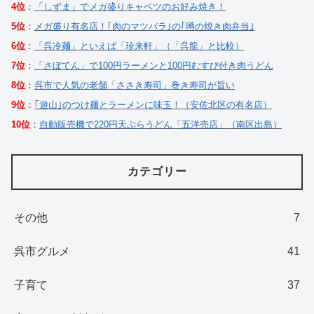
4位
：
「しずま」でメガ盛りキャベツのお好み焼き！
5位
：
メガ盛り有名店！｢肉のマツバラ｣の｢噂の焼き肉弁当｣
6位
：
「呉冷麺」といえば「珍来軒」（「呉龍」と比較）
7位
：
「さぼてん」で100円ラーメンと100円むすび付き肉うどん
8位
：
呉市で人気の老舗「ささき寿司」巻き寿司が旨い
9位
：
｢遊山｣のつけ麺とラーメンに味玉！（安佐北区の有名店）
10位
：
自動販売機で220円天ぷらうどん「五洋売店」（南区出島）
カテゴリー
その他
7
呉市グルメ
41
子育て
37