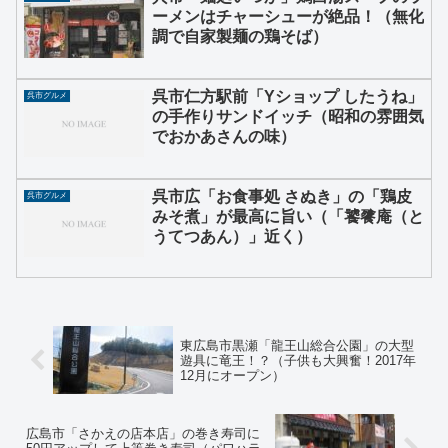
ーメンはチャーシューが絶品！（無化
調で自家製麺の鶏そば）
呉市仁方駅前「Yショップ したうね」
呉市グルメ
の手作りサンドイッチ（昭和の雰囲気
でおかあさんの味）
呉市広「お食事処 さぬき」の「鶏皮
呉市グルメ
みそ煮」が最高に旨い（「饕餮庵（と
うてつあん）」近く）
東広島市黒瀬「龍王山総合公園」の大型
遊具に竜王！？（子供も大興奮！2017年
12月にオープン）
広島市「さかえの店本店」の巻き寿司に