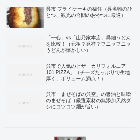
呉市 フライケーキの福住（呉名物のひ
とつ、観光の合間のおやつに最適）
「一心」vs「山乃家本店」呉細うどん
を比較！（元祖？発祥？フニャフニャ
うどんが懐かしい）
呉市で人気のピザ「カリフォルニア
101 PIZZA」（チーズたっぷりで生地
厚く、ボリューム満点！）
呉市「まぜそばの呉空」の醤油と味噌
のまぜそば（厳選素材の無添加天然ダ
シにコツコツ麺が旨い）