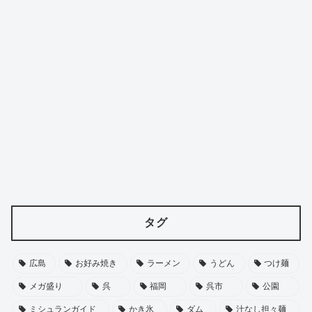
タグ
広島
お好み焼き
ラーメン
うどん
つけ麺
メガ盛り
呉
福岡
呉市
公園
ミシュランガイド
かき氷
ダム
汁なし担々麺