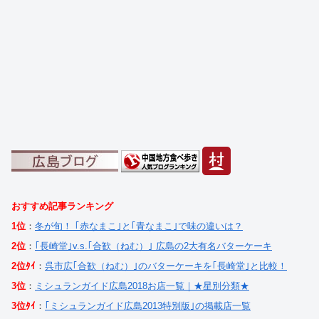
おすすめ記事ランキング
1位
：
冬が旬！ ｢赤なまこ｣と｢青なまこ｣で味の違いは？
2位
：
｢長崎堂｣v.s.｢合歓（ねむ）｣ 広島の2大有名バターケーキ
2位ﾀｲ
：
呉市広｢合歓（ねむ）｣のバターケーキを｢長崎堂｣と比較！
3位
：
ミシュランガイド広島2018お店一覧｜★星別分類★
3位ﾀｲ
：
｢ミシュランガイド広島2013特別版｣の掲載店一覧