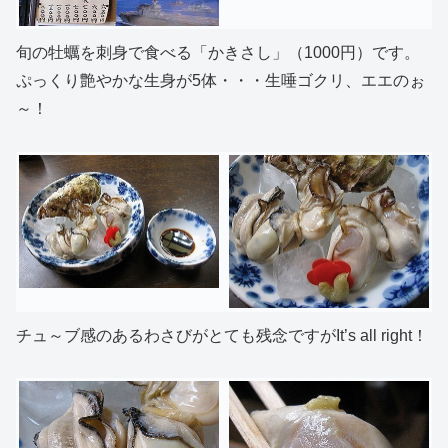
旬の牡蠣を刺身で食べる「かきさし」（1000円）です。
ぷっくり艶やかな生身が5体・・・生唾ゴクリ、エエのぉ
～！
チュ～ブ感のあるわさびがとても残念ですがIt’s all right！