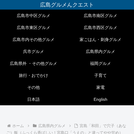
広島グルメんクエスト
広島市中区グルメ
広島市南区グルメ
広島市東区グルメ
広島市西区グルメ
広島市内その他グルメ
家ごはん・刺身グルメ
呉市グルメ
広島県内グルメ
広島県外 ・その他グルメ
福岡グルメ
旅行・おでかけ
子育て
その他
家電
日本語
English
ホーム
広島県内グルメ
宮島「和田」で穴子（あな
ご）飯（ふっくら香ばしい！宮島口「うえの」と違ってやや甘め）