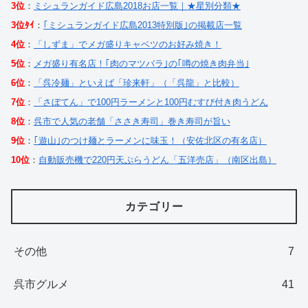
3位
：
ミシュランガイド広島2018お店一覧｜★星別分類★
3位ﾀｲ
：
｢ミシュランガイド広島2013特別版｣の掲載店一覧
4位
：
「しずま」でメガ盛りキャベツのお好み焼き！
5位
：
メガ盛り有名店！｢肉のマツバラ｣の｢噂の焼き肉弁当｣
6位
：
「呉冷麺」といえば「珍来軒」（「呉龍」と比較）
7位
：
「さぼてん」で100円ラーメンと100円むすび付き肉うどん
8位
：
呉市で人気の老舗「ささき寿司」巻き寿司が旨い
9位
：
｢遊山｣のつけ麺とラーメンに味玉！（安佐北区の有名店）
10位
：
自動販売機で220円天ぷらうどん「五洋売店」（南区出島）
カテゴリー
その他
7
呉市グルメ
41