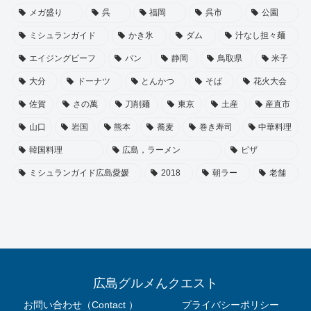
メガ盛り
呉
福岡
呉市
公園
ミシュランガイド
かき氷
ダム
汁なし担々麺
エイジングビーフ
パン
静岡
鳥取県
米子
大分
ドーナツ
とんかつ
そば
花火大会
佐賀
さの萬
刀削麺
東京
土産
産直市
山口
岩国
熊本
蕎麦
巻き寿司
中華料理
韓国料理
広島，ラーメン
ピザ
ミシュランガイド広島愛媛
2018
朝ラー
老舗
広島グルメんクエスト
お問い合わせ（Contact ）
プライバシーポリシー