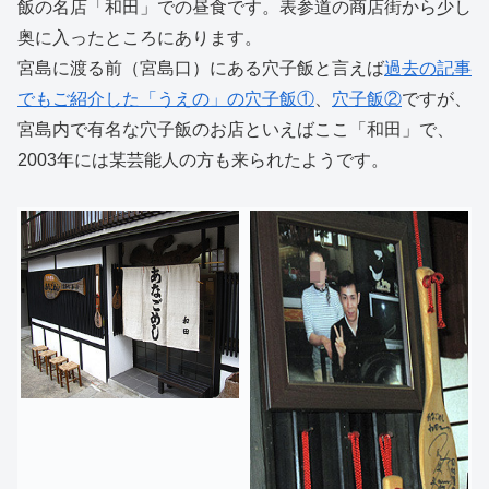
飯の名店「和田」での昼食です。表参道の商店街から少し
奥に入ったところにあります。
宮島に渡る前（宮島口）にある穴子飯と言えば
過去の記事
でもご紹介した「うえの」の穴子飯①
、
穴子飯②
ですが、
宮島内で有名な穴子飯のお店といえばここ「和田」で、
2003年には某芸能人の方も来られたようです。