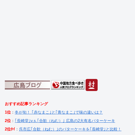
おすすめ記事ランキング
1位
：
冬が旬！ ｢赤なまこ｣と｢青なまこ｣で味の違いは？
2位
：
｢長崎堂｣v.s.｢合歓（ねむ）｣ 広島の2大有名バターケーキ
2位ﾀｲ
：
呉市広｢合歓（ねむ）｣のバターケーキを｢長崎堂｣と比較！