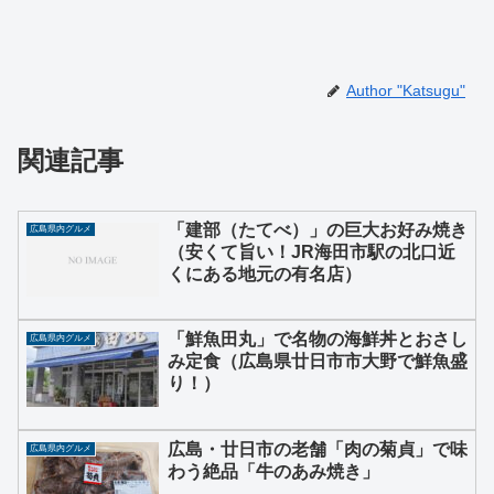
Author "Katsugu"
関連記事
「建部（たてべ）」の巨大お好み焼き
広島県内グルメ
（安くて旨い！JR海田市駅の北口近
くにある地元の有名店）
「鮮魚田丸」で名物の海鮮丼とおさし
広島県内グルメ
み定食（広島県廿日市市大野で鮮魚盛
り！）
広島・廿日市の老舗「肉の菊貞」で味
広島県内グルメ
わう絶品「牛のあみ焼き」