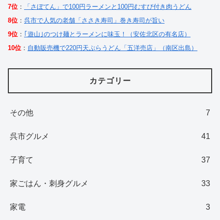
7位
：
「さぼてん」で100円ラーメンと100円むすび付き肉うどん
8位
：
呉市で人気の老舗「ささき寿司」巻き寿司が旨い
9位
：
｢遊山｣のつけ麺とラーメンに味玉！（安佐北区の有名店）
10位
：
自動販売機で220円天ぷらうどん「五洋売店」（南区出島）
カテゴリー
その他
7
呉市グルメ
41
子育て
37
家ごはん・刺身グルメ
33
家電
3