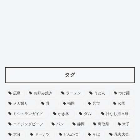
タグ
広島
お好み焼き
ラーメン
うどん
つけ麺
メガ盛り
呉
福岡
呉市
公園
ミシュランガイド
かき氷
ダム
汁なし担々麺
エイジングビーフ
パン
静岡
鳥取県
米子
大分
ドーナツ
とんかつ
そば
花火大会