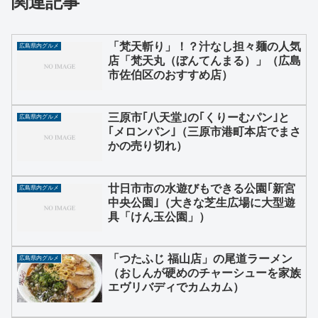
関連記事
「梵天斬り」！？汁なし担々麺の人気
広島県内グルメ
店「梵天丸（ぼんてんまる）」（広島
市佐伯区のおすすめ店）
三原市｢八天堂｣の｢くりーむパン｣と
広島県内グルメ
｢メロンパン｣（三原市港町本店でまさ
かの売り切れ）
廿日市市の水遊びもできる公園｢新宮
広島県内グルメ
中央公園｣（大きな芝生広場に大型遊
具「けん玉公園」）
「つたふじ 福山店」の尾道ラーメン
広島県内グルメ
（おしんが硬めのチャーシューを家族
エヴリバディでカムカム）