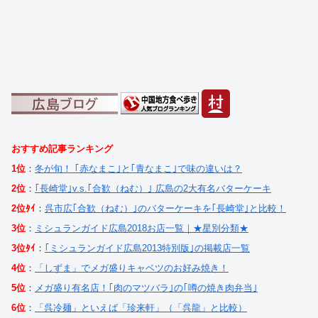
おすすめ記事ランキング
1位
：
冬が旬！ ｢赤なまこ｣と｢青なまこ｣で味の違いは？
2位
：
｢長崎堂｣v.s.｢合歓（ねむ）｣ 広島の2大有名バターケーキ
2位ﾀｲ
：
呉市広｢合歓（ねむ）｣のバターケーキを｢長崎堂｣と比較！
3位
：
ミシュランガイド広島2018お店一覧｜★星別分類★
3位ﾀｲ
：
｢ミシュランガイド広島2013特別版｣の掲載店一覧
4位
：
「しずま」でメガ盛りキャベツのお好み焼き！
5位
：
メガ盛り有名店！｢肉のマツバラ｣の｢噂の焼き肉弁当｣
6位
：
「呉冷麺」といえば「珍来軒」（「呉龍」と比較）