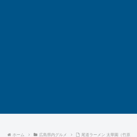
ホーム
広島県内グルメ
尾道ラーメン 太華園（竹原