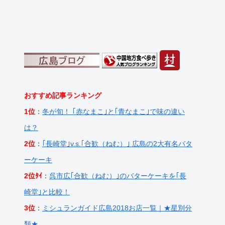
おすすめ記事ランキング
1位
：
冬が旬！ ｢赤なまこ｣と｢青なまこ｣で味の違い
は？
2位
：
｢長崎堂｣v.s.｢合歓（ねむ）｣ 広島の2大有名バタ
ーケーキ
2位ﾀｲ
：
呉市広｢合歓（ねむ）｣のバターケーキを｢長
崎堂｣と比較！
3位
：
ミシュランガイド広島2018お店一覧｜★星別分
類★