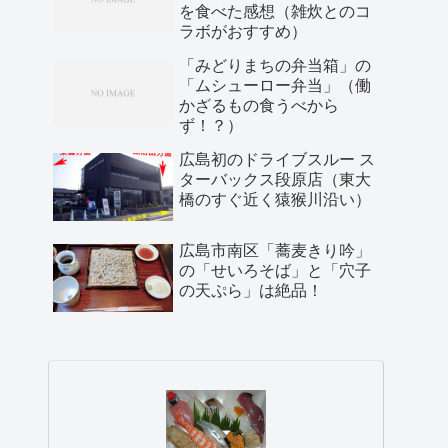
を食べた感想（雑炊とのコ
ラボがおすすめ）
「みどりまちの弁当箱」の
「ムシューロー弁当」（働
かざるもの食うべから
ず！？）
広島初のドライブスルー ス
ターバックス段原店（東大
橋のすぐ近く猿猴川沿い）
広島市南区「蕎麦きり吟」
の「せいろそば」と「穴子
の天ぷら」は絶品！