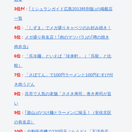
3位ﾀｲ
：
｢ミシュランガイド広島2013特別版｣の掲載店
一覧
4位
：
「しずま」でメガ盛りキャベツのお好み焼き！
5位
：
メガ盛り有名店！｢肉のマツバラ｣の｢噂の焼き
肉弁当｣
6位
：
「呉冷麺」といえば「珍来軒」（「呉龍」と比
較）
7位
：
「さぼてん」で100円ラーメンと100円むすび付
き肉うどん
8位
：
呉市で人気の老舗「ささき寿司」巻き寿司が旨
い
9位
：
｢遊山｣のつけ麺とラーメンに味玉！（安佐北区
の有名店）
10位
：
自動販売機で220円天ぷらうどん「五洋売店」