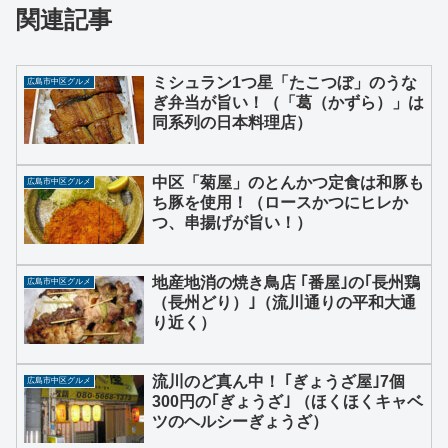
関連記事
ミシュラン1つ星「たこつぼ」のうな
広島市中区グルメ
ぎ弁当が旨い！（「葛（かずら）」は
同系列の日本料理店）
中区「菊屋」のとんかつ定食は和豚も
広島市中区グルメ
ち豚を使用！（ロースかつにヒレか
つ、串揚げが旨い！）
地産地消の焼き鳥店 ｢番屋｣の｢長州鶏
広島市中区グルメ
（長州どり）｣（流川通りの平和大通
り近く）
流川のど真ん中！ ｢ぎょうざ屋｣7個
広島市中区グルメ
300円の｢ぎょうざ｣ （ほくほくキャベ
ツのヘルシーぎょうざ）