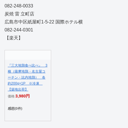
082-248-0033
炭焼 雷 立町店
広島市中区紙屋町1-5-22 国際ホテル横
082-244-0301
【楽天】
『三大地鶏食べ比べ』 3
種（薩摩地鶏・名古屋コ
ーチン・比内地鶏） 各
約200g×1P ※冷凍
【築地出荷】
3,980円
価格:
感想(0件)