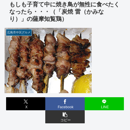
もしも子育て中に焼き鳥が無性に食べたく
なったら・・・（「炭焼 雷（かみな
り）」の薩摩知覧鶏）
広島市中区グルメ
X
Facebook
LINE
コピー