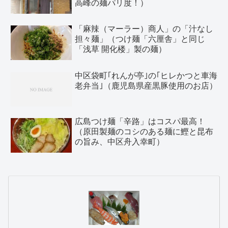
高峰の麺パリ度！）
「麻辣（マーラー）商人」の「汁なし
担々麺」（つけ麺「六厘舎」と同じ
「浅草 開化楼」製の麺）
中区袋町｢れんが亭｣の｢ヒレかつと車海
老弁当｣（鹿児島県産黒豚使用のお店）
広島つけ麺「辛路」はコスパ最高！
（原田製麺のコシのある麺に鰹と昆布
の旨み、中区舟入幸町）