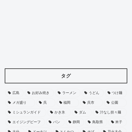
タグ
広島
お好み焼き
ラーメン
うどん
つけ麺
メガ盛り
呉
福岡
呉市
公園
ミシュランガイド
かき氷
ダム
汁なし担々麺
エイジングビーフ
パン
静岡
鳥取県
米子
大分
ドーナツ
とんかつ
そば
花火大会