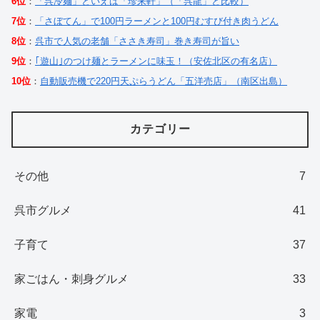
6位
：
「呉冷麺」といえば「珍来軒」（「呉龍」と比較）
7位
：
「さぼてん」で100円ラーメンと100円むすび付き肉うどん
8位
：
呉市で人気の老舗「ささき寿司」巻き寿司が旨い
9位
：
｢遊山｣のつけ麺とラーメンに味玉！（安佐北区の有名店）
10位
：
自動販売機で220円天ぷらうどん「五洋売店」（南区出島）
カテゴリー
その他
7
呉市グルメ
41
子育て
37
家ごはん・刺身グルメ
33
家電
3