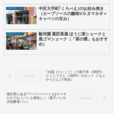
中区大手町｢くろべえ｣のお好み焼き
広島市中区グルメ
（カープソースの酸味V.S.タマネギ＋
キャベツの甘み）
駿河園 菓匠茶屋 ほうじ茶シェークと
広島市中区グルメ
黒ゴマシェーク（「茶の環」もおすす
め）
｢太閤（たいこう）｣で親子丼（580円）
とミニうどん（180円）のセット（｢おじ
やうどん｣で有名）
南区翠にある｢アーリーバード｣はケーキ
だけでなくパンも美味しい（菓子パンや
天然酵母パン）