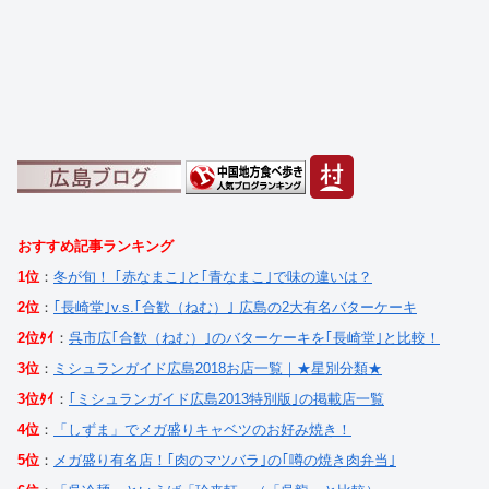
おすすめ記事ランキング
1位
：
冬が旬！ ｢赤なまこ｣と｢青なまこ｣で味の違いは？
2位
：
｢長崎堂｣v.s.｢合歓（ねむ）｣ 広島の2大有名バターケーキ
2位ﾀｲ
：
呉市広｢合歓（ねむ）｣のバターケーキを｢長崎堂｣と比較！
3位
：
ミシュランガイド広島2018お店一覧｜★星別分類★
3位ﾀｲ
：
｢ミシュランガイド広島2013特別版｣の掲載店一覧
4位
：
「しずま」でメガ盛りキャベツのお好み焼き！
5位
：
メガ盛り有名店！｢肉のマツバラ｣の｢噂の焼き肉弁当｣