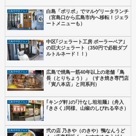
白島「ポリポ」でマルゲリータランチ
広島市中区グルメ
（宮島口から広島市内へ移転！ジェラ
ートメニューも）
中区｢ジェラート工房 ポーラーベア｣
広島市中区グルメ
の巨大ジェラート（350円で必殺ダブ
ルトルネード！！）
広島で焼鳥一筋40年以上の老舗「鳥
広島市中区グルメ
長（とりちょう）」（すき焼き専門店
「寅八本店」と同系列）
｢キング軒｣の｢汁なし坦坦麺｣（舟入
広島市中区グルメ
｢きさく｣同様、山椒のしびれる辛さ）
弐の店 乃きや（のきや）鴨なんうど
広島市中区グルメ