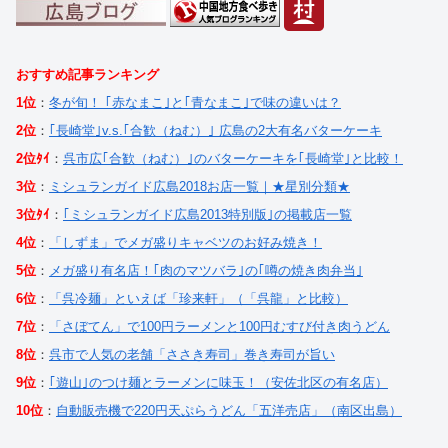
おすすめ記事ランキング
1位
：
冬が旬！ ｢赤なまこ｣と｢青なまこ｣で味の違いは？
2位
：
｢長崎堂｣v.s.｢合歓（ねむ）｣ 広島の2大有名バターケーキ
2位ﾀｲ
：
呉市広｢合歓（ねむ）｣のバターケーキを｢長崎堂｣と比較！
3位
：
ミシュランガイド広島2018お店一覧｜★星別分類★
3位ﾀｲ
：
｢ミシュランガイド広島2013特別版｣の掲載店一覧
4位
：
「しずま」でメガ盛りキャベツのお好み焼き！
5位
：
メガ盛り有名店！｢肉のマツバラ｣の｢噂の焼き肉弁当｣
6位
：
「呉冷麺」といえば「珍来軒」（「呉龍」と比較）
7位
：
「さぼてん」で100円ラーメンと100円むすび付き肉うどん
8位
：
呉市で人気の老舗「ささき寿司」巻き寿司が旨い
9位
：
｢遊山｣のつけ麺とラーメンに味玉！（安佐北区の有名店）
10位
：
自動販売機で220円天ぷらうどん「五洋売店」（南区出島）