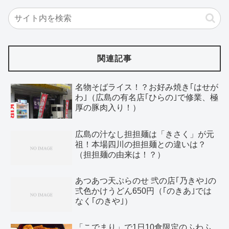
関連記事
名物そばライス！？お好み焼き｢はせが
わ｣（広島の有名店｢ひらの｣で修業、極
厚の豚肉入り！）
広島の汁なし担担麺は「きさく」が元
祖！本場四川の担担麺との違いは？
（担担麺の由来は！？）
あつあつ天ぷらのせ 弐の店｢乃きや｣の
弍色かけうどん650円（｢のきあ｣では
なく｢のきや｣）
「こでまり」で1日10食限定のふわふ