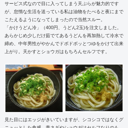
サービス式なので目に入ってしまう天ぷらが魅力的です
が、怠惰な生活を送っている私は油物をたべると夜にまで
こたえるようになってしまったので当然スルー。
「かけうどん冷」（400円、うどん2玉)を注文しました。
あらかじめ少しだけ茹でてあるうどんを再加熱して冷水で
締め、中年男性がやかんでドボドボッとつゆをかけて出来
上がり。天かすとショウガはもちろんセルフです。
見た目にはエッジがきいていますが、シコシコではなくグ
ニュッとした食感。青ネギやショウガはセルフなりのも