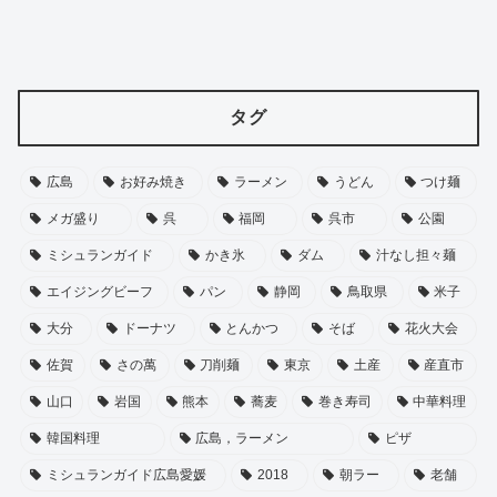
タグ
広島
お好み焼き
ラーメン
うどん
つけ麺
メガ盛り
呉
福岡
呉市
公園
ミシュランガイド
かき氷
ダム
汁なし担々麺
エイジングビーフ
パン
静岡
鳥取県
米子
大分
ドーナツ
とんかつ
そば
花火大会
佐賀
さの萬
刀削麺
東京
土産
産直市
山口
岩国
熊本
蕎麦
巻き寿司
中華料理
韓国料理
広島，ラーメン
ピザ
ミシュランガイド広島愛媛
2018
朝ラー
老舗