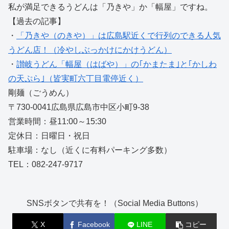
私が満足できるうどんは「乃きや」か「幅屋」ですね。
【過去の記事】
・
「乃きや（のきや）」は広島駅近くで行列のできる人気
うどん店！（冷やしぶっかけにかけうどん）
・
讃岐うどん「幅屋（はばや）」の｢かまたま｣と｢かしわ
の天ぷら｣（皆実町六丁目電停近く）
剛麺（ごうめん）
〒730-0041広島県広島市中区小町9-38
営業時間：昼11:00～15:30
定休日：日曜日・祝日
駐車場：なし（近くに有料パーキング多数）
TEL：082-247-9717
SNSボタンで共有を！（Social Media Buttons）
X
Facebook
LINE
コピー