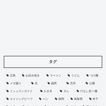
タグ
広島
お好み焼き
ラーメン
うどん
つけ麺
メガ盛り
呉
福岡
呉市
公園
ミシュランガイド
かき氷
ダム
汁なし担々麺
エイジングビーフ
パン
静岡
鳥取県
米子