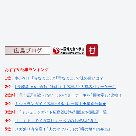
おすすめ記事ランキング
1位
：
冬が旬！ ｢赤なまこ｣と｢青なまこ｣で味の違いは？
2位
：
｢長崎堂｣v.s.｢合歓（ねむ）｣ 広島の2大有名バターケーキ
2位ﾀｲ
：
呉市広｢合歓（ねむ）｣のバターケーキを｢長崎堂｣と比較！
3位
：
ミシュランガイド広島2018お店一覧｜★星別分類★
3位ﾀｲ
：
｢ミシュランガイド広島2013特別版｣の掲載店一覧
4位
：
「しずま」でメガ盛りキャベツのお好み焼き！
5位
：
メガ盛り有名店！｢肉のマツバラ｣の｢噂の焼き肉弁当｣