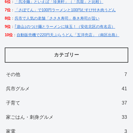
6位
：
「呉冷麺」といえば「珍来軒」（「呉龍」と比較）
7位
：
「さぼてん」で100円ラーメンと100円むすび付き肉うどん
8位
：
呉市で人気の老舗「ささき寿司」巻き寿司が旨い
9位
：
｢遊山｣のつけ麺とラーメンに味玉！（安佐北区の有名店）
10位
：
自動販売機で220円天ぷらうどん「五洋売店」（南区出島）
カテゴリー
その他
7
呉市グルメ
41
子育て
37
家ごはん・刺身グルメ
33
家電
3