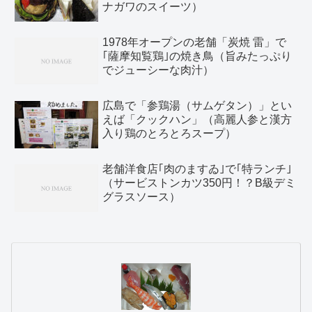
ナガワのスイーツ）
1978年オープンの老舗「炭焼 雷」で
｢薩摩知覧鶏｣の焼き鳥（旨みたっぷり
でジューシーな肉汁）
広島で「参鶏湯（サムゲタン）」とい
えば「クックハン」（高麗人参と漢方
入り鶏のとろとろスープ）
老舗洋食店｢肉のますゐ｣で｢特ランチ｣
（サービストンカツ350円！？B級デミ
グラスソース）