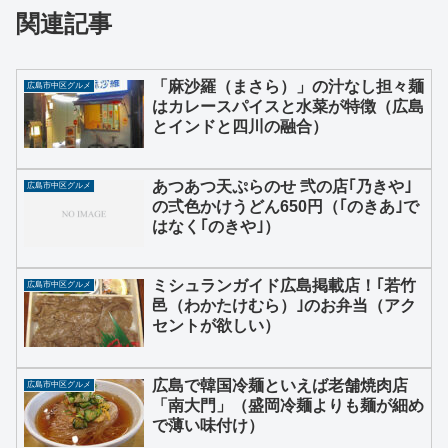
関連記事
「麻沙羅（まさら）」の汁なし担々麺
広島市中区グルメ
はカレースパイスと水菜が特徴（広島
とインドと四川の融合）
あつあつ天ぷらのせ 弐の店｢乃きや｣
広島市中区グルメ
の弍色かけうどん650円（｢のきあ｣で
はなく｢のきや｣）
ミシュランガイド広島掲載店！｢若竹
広島市中区グルメ
邑（わかたけむら）｣のお弁当（アク
セントが欲しい）
広島で韓国冷麺といえば老舗焼肉店
広島市中区グルメ
「南大門」（盛岡冷麺よりも麺が細め
で薄い味付け）