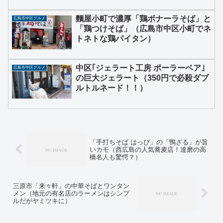
麵屋小町で濃厚「鶏ボナーラそば」と
広島市中区グルメ
「鶏つけそば」（広島市中区小町でネ
トネトな鶏パイタン）
中区｢ジェラート工房 ポーラーベア｣
広島市中区グルメ
の巨大ジェラート（350円で必殺ダブ
ルトルネード！！）
「手打ちそば はっぴ」の「鴨ざる」が旨
いカモ（西広島の人気蕎麦店！達磨の高
橋名人も驚愕？）
三原市「来々軒」の中華そばとワンタン
メン（地元の有名店のラーメンはシンプ
ルだがヤミツキに）