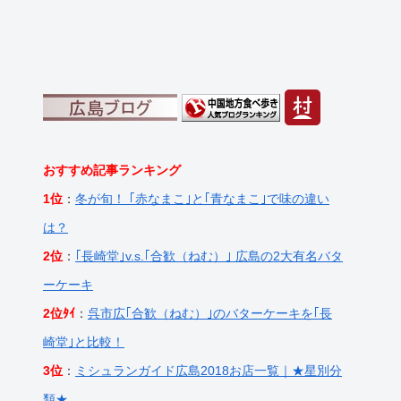
おすすめ記事ランキング
1位
：
冬が旬！ ｢赤なまこ｣と｢青なまこ｣で味の違い
は？
2位
：
｢長崎堂｣v.s.｢合歓（ねむ）｣ 広島の2大有名バタ
ーケーキ
2位ﾀｲ
：
呉市広｢合歓（ねむ）｣のバターケーキを｢長
崎堂｣と比較！
3位
：
ミシュランガイド広島2018お店一覧｜★星別分
類★