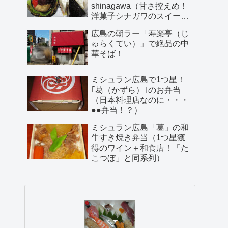
shinagawa（甘さ控えめ！
洋菓子シナガワのスイー
ツ）
広島の朝ラー「寿楽亭（じ
ゅらくてい）」で絶品の中
華そば！
ミシュラン広島で1つ星！
｢葛（かずら）｣のお弁当
（日本料理店なのに・・・
●●弁当！？）
ミシュラン広島「葛」の和
牛すき焼き弁当（1つ星獲
得のワイン＋和食店！「た
こつぼ」と同系列）