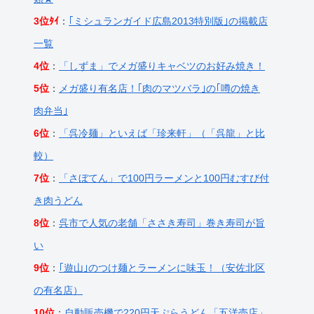
3位ﾀｲ
：
｢ミシュランガイド広島2013特別版｣の掲載店
一覧
4位
：
「しずま」でメガ盛りキャベツのお好み焼き！
5位
：
メガ盛り有名店！｢肉のマツバラ｣の｢噂の焼き
肉弁当｣
6位
：
「呉冷麺」といえば「珍来軒」（「呉龍」と比
較）
7位
：
「さぼてん」で100円ラーメンと100円むすび付
き肉うどん
8位
：
呉市で人気の老舗「ささき寿司」巻き寿司が旨
い
9位
：
｢遊山｣のつけ麺とラーメンに味玉！（安佐北区
の有名店）
10位
：
自動販売機で220円天ぷらうどん「五洋売店」