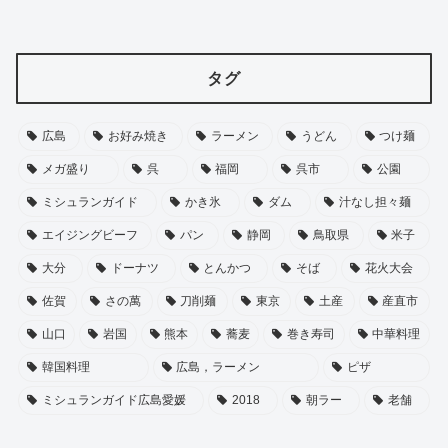
タグ
広島
お好み焼き
ラーメン
うどん
つけ麺
メガ盛り
呉
福岡
呉市
公園
ミシュランガイド
かき氷
ダム
汁なし担々麺
エイジングビーフ
パン
静岡
鳥取県
米子
大分
ドーナツ
とんかつ
そば
花火大会
佐賀
さの萬
刀削麺
東京
土産
産直市
山口
岩国
熊本
蕎麦
巻き寿司
中華料理
韓国料理
広島，ラーメン
ピザ
ミシュランガイド広島愛媛
2018
朝ラー
老舗