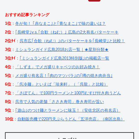
おすすめ記事ランキング
1位
：
冬が旬！ ｢赤なまこ｣と｢青なまこ｣で味の違いは？
2位
：
｢長崎堂｣v.s.｢合歓（ねむ）｣ 広島の2大有名バターケーキ
2位ﾀｲ
：
呉市広｢合歓（ねむ）｣のバターケーキを｢長崎堂｣と比較！
3位
：
ミシュランガイド広島2018お店一覧｜★星別分類★
3位ﾀｲ
：
｢ミシュランガイド広島2013特別版｣の掲載店一覧
4位
：
「しずま」でメガ盛りキャベツのお好み焼き！
5位
：
メガ盛り有名店！｢肉のマツバラ｣の｢噂の焼き肉弁当｣
6位
：
「呉冷麺」といえば「珍来軒」（「呉龍」と比較）
7位
：
「さぼてん」で100円ラーメンと100円むすび付き肉うどん
8位
：
呉市で人気の老舗「ささき寿司」巻き寿司が旨い
9位
：
｢遊山｣のつけ麺とラーメンに味玉！（安佐北区の有名店）
10位
：
自動販売機で220円天ぷらうどん「五洋売店」（南区出島）