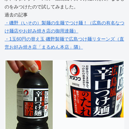
のをみつけたので試してみました。
過去の記事
・磯野（いその）製麺の生麺でつけ麺！（広島の有名なつ
け麺店やお好み焼き店の御用達麺）
・1玉60円の替え玉 磯野製麺で広島つけ麺リターンズ（直
営お好み焼き店「まるめん本店」隣）