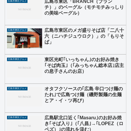
広島市東区「BRANCH（ブラン
広島市東区グルメ
チ）」のベーグル（モチモチみっしり
の美味ベーグル）
広島市東区のメガ盛りそば店「二八十
広島市東区グルメ
六（ニハチジュウロク）」の「もりそ
ば」
東区光町｢いっちゃん｣のお好み焼き
広島市東区グルメ
｢そば肉玉｣（｢みっちゃん総本店｣店主
の息子さんのお店）
オタフクソースの｢広島 辛口つけ麺の
広島市東区グルメ
たれ｣で広島つけ麺（磯野製麺の生麺
とア・イ・ツ再び）
広島駅北口近く｢Masaru｣のお好み焼
広島市東区グルメ
き｢そば入り｣（｢八昌｣→｢LOPEZ（ロ
ペズ）｣の流れを汲む）