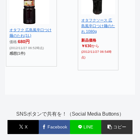
オタフクソース 広
島風辛口つけ麺のた
オタフク 広島風辛口つけ
れ 1080g
麺のたれ(1L)
新品価格
680円
価格:
￥630
から
(2012/11/27 06:52時点)
(2012/11/27 06:54時
感想(1件)
点)
SNSボタンで共有を！（Social Media Buttons）
X
Facebook
LINE
コピー