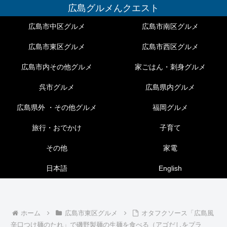
広島グルメんクエスト
広島市中区グルメ
広島市南区グルメ
広島市東区グルメ
広島市西区グルメ
広島市内その他グルメ
家ごはん・刺身グルメ
呉市グルメ
広島県内グルメ
広島県外 ・その他グルメ
福岡グルメ
旅行・おでかけ
子育て
その他
家電
日本語
English
ホーム
広島市東区グルメ
オタフクソース「広島風
辛口つけ麺のたれ」で磯野製麺の生麺を食べる（アゴだしをプラ