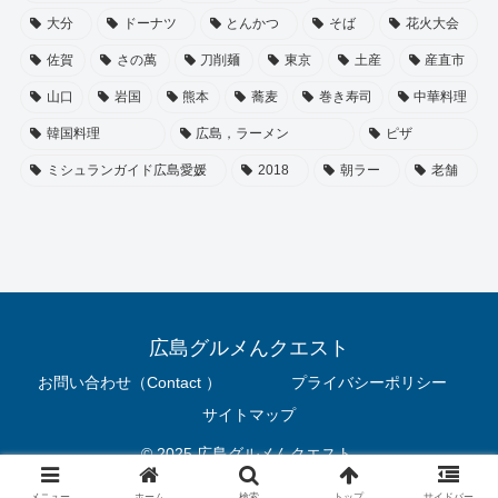
大分
ドーナツ
とんかつ
そば
花火大会
佐賀
さの萬
刀削麺
東京
土産
産直市
山口
岩国
熊本
蕎麦
巻き寿司
中華料理
韓国料理
広島，ラーメン
ピザ
ミシュランガイド広島愛媛
2018
朝ラー
老舗
広島グルメんクエスト
お問い合わせ（Contact ）
プライバシーポリシー
サイトマップ
© 2025 広島グルメんクエスト.
メニュー
ホーム
検索
トップ
サイドバー