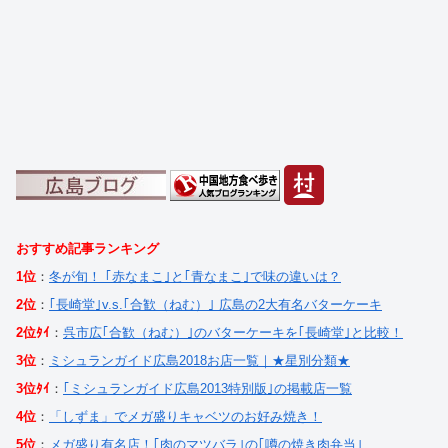
おすすめ記事ランキング
1位
：
冬が旬！ ｢赤なまこ｣と｢青なまこ｣で味の違いは？
2位
：
｢長崎堂｣v.s.｢合歓（ねむ）｣ 広島の2大有名バターケーキ
2位ﾀｲ
：
呉市広｢合歓（ねむ）｣のバターケーキを｢長崎堂｣と比較！
3位
：
ミシュランガイド広島2018お店一覧｜★星別分類★
3位ﾀｲ
：
｢ミシュランガイド広島2013特別版｣の掲載店一覧
4位
：
「しずま」でメガ盛りキャベツのお好み焼き！
5位
：
メガ盛り有名店！｢肉のマツバラ｣の｢噂の焼き肉弁当｣