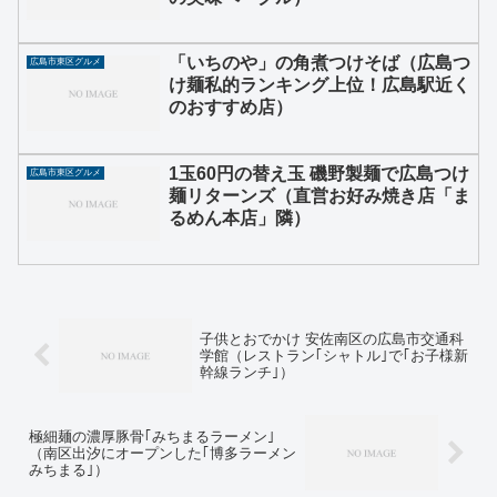
「いちのや」の角煮つけそば（広島つ
広島市東区グルメ
け麺私的ランキング上位！広島駅近く
のおすすめ店）
1玉60円の替え玉 磯野製麺で広島つけ
広島市東区グルメ
麺リターンズ（直営お好み焼き店「ま
るめん本店」隣）
子供とおでかけ 安佐南区の広島市交通科
学館（レストラン｢シャトル｣で｢お子様新
幹線ランチ｣）
極細麺の濃厚豚骨｢みちまるラーメン｣
（南区出汐にオープンした｢博多ラーメン
みちまる｣）