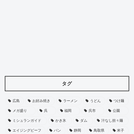
タグ
広島
お好み焼き
ラーメン
うどん
つけ麺
メガ盛り
呉
福岡
呉市
公園
ミシュランガイド
かき氷
ダム
汁なし担々麺
エイジングビーフ
パン
静岡
鳥取県
米子