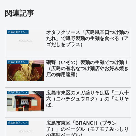
関連記事
オタフクソース「広島風辛口つけ麺の
広島市東区グルメ
たれ」で磯野製麺の生麺を食べる（ア
ゴだしをプラス）
磯野（いその）製麺の生麺でつけ麺！
広島市東区グルメ
（広島の有名なつけ麺店やお好み焼き
店の御用達麺）
広島市東区のメガ盛りそば店「二八十
広島市東区グルメ
六（ニハチジュウロク）」の「もりそ
ば」
広島市東区「BRANCH（ブラン
広島市東区グルメ
チ）」のベーグル（モチモチみっしり
の美味ベーグル）