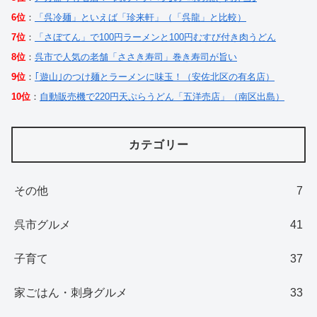
6位
：
「呉冷麺」といえば「珍来軒」（「呉龍」と比較）
7位
：
「さぼてん」で100円ラーメンと100円むすび付き肉うどん
8位
：
呉市で人気の老舗「ささき寿司」巻き寿司が旨い
9位
：
｢遊山｣のつけ麺とラーメンに味玉！（安佐北区の有名店）
10位
：
自動販売機で220円天ぷらうどん「五洋売店」（南区出島）
カテゴリー
その他
7
呉市グルメ
41
子育て
37
家ごはん・刺身グルメ
33