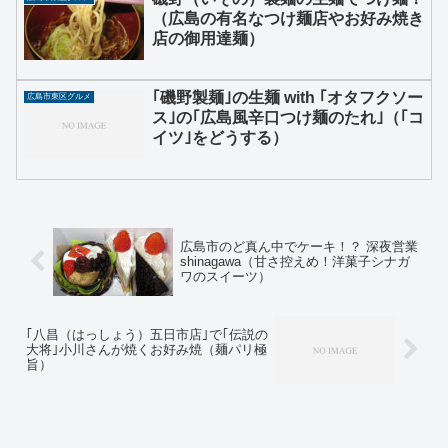
（広島の有名なつけ麺店やお好み焼き
店の御用達麺）
｢磯野製麺｣の生麺 with ｢オタフクソー
広島市東区グルメ
ス｣の｢広島風辛口つけ麺のたれ｣（｢コ
イツ｣をどうする）
広島市のど真ん中でケーキ！？ 深夜営業
shinagawa（甘さ控えめ！洋菓子シナガ
ワのスイーツ）
｢八昌（はっしょう）五日市店｣で｢伝説の
大将｣小川さんが焼くお好み焼（麺パリ極
旨）