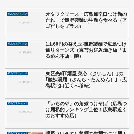
オタフクソース「広島風辛口つけ麺の
広島市東区グルメ
たれ」で磯野製麺の生麺を食べる（ア
ゴだしをプラス）
1玉60円の替え玉 磯野製麺で広島つけ
広島市東区グルメ
麺リターンズ（直営お好み焼き店「ま
るめん本店」隣）
東区光町｢麺屋 菜心（さいしん）｣の
広島市東区グルメ
｢酸辣湯麺（さんら・たんめん）｣（広
島駅北口近くへ移転）
「いちのや」の角煮つけそば（広島つ
広島市東区グルメ
け麺私的ランキング上位！広島駅近く
のおすすめ店）
磯野（いその）製麺の生麺でつけ麺！
広島市東区グルメ