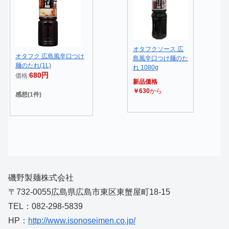
オタフクソース 広
オタフク 広島風辛口つけ
島風辛口つけ麺のた
麺のたれ(1L)
れ 1080g
680円
価格:
新品価格
￥630
から
感想(1件)
磯野製麺株式会社
〒732-0055広島県広島市東区東蟹屋町18-15
TEL：082-298-5839
HP：
http://www.isonoseimen.co.jp/