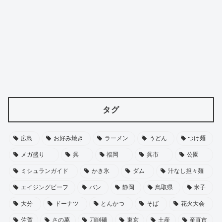
タグ
広島
お好み焼き
ラーメン
うどん
つけ麺
メガ盛り
呉
福岡
呉市
公園
ミシュランガイド
かき氷
ダム
汁なし担々麺
エイジングビーフ
パン
静岡
鳥取県
米子
大分
ドーナツ
とんかつ
そば
花火大会
佐賀
さの萬
刀削麺
東京
土産
産直市