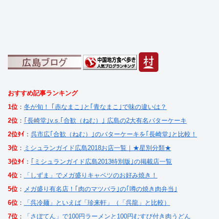
おすすめ記事ランキング
1位
：
冬が旬！ ｢赤なまこ｣と｢青なまこ｣で味の違いは？
2位
：
｢長崎堂｣v.s.｢合歓（ねむ）｣ 広島の2大有名バターケーキ
2位ﾀｲ
：
呉市広｢合歓（ねむ）｣のバターケーキを｢長崎堂｣と比較！
3位
：
ミシュランガイド広島2018お店一覧｜★星別分類★
3位ﾀｲ
：
｢ミシュランガイド広島2013特別版｣の掲載店一覧
4位
：
「しずま」でメガ盛りキャベツのお好み焼き！
5位
：
メガ盛り有名店！｢肉のマツバラ｣の｢噂の焼き肉弁当｣
6位
：
「呉冷麺」といえば「珍来軒」（「呉龍」と比較）
7位
：
「さぼてん」で100円ラーメンと100円むすび付き肉うどん