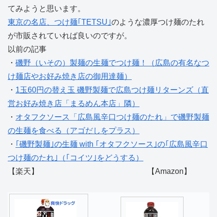
てみようと思います。
東京の名店、つけ麺｢TETSU｣
のような濃厚つけ麺のたれ
が市販されていれば良いのですが。
以前の記事
・
磯野（いその）製麺の生麺でつけ麺！（広島の有名なつ
け麺店やお好み焼き店の御用達麺）
・
1玉60円の替え玉 磯野製麺で広島つけ麺リターンズ（直
営お好み焼き店「まるめん本店」隣）
・
オタフクソース「広島風辛口つけ麺のたれ」で磯野製麺
の生麺を食べる（アゴだしをプラス）
・
｢磯野製麺｣の生麺 with ｢オタフクソース｣の｢広島風辛口
つけ麺のたれ｣（｢コイツ｣をどうする）
【楽天】 【Amazon】