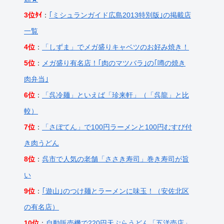
3位ﾀｲ
：
｢ミシュランガイド広島2013特別版｣の掲載店
一覧
4位
：
「しずま」でメガ盛りキャベツのお好み焼き！
5位
：
メガ盛り有名店！｢肉のマツバラ｣の｢噂の焼き
肉弁当｣
6位
：
「呉冷麺」といえば「珍来軒」（「呉龍」と比
較）
7位
：
「さぼてん」で100円ラーメンと100円むすび付
き肉うどん
8位
：
呉市で人気の老舗「ささき寿司」巻き寿司が旨
い
9位
：
｢遊山｣のつけ麺とラーメンに味玉！（安佐北区
の有名店）
10位
：
自動販売機で220円天ぷらうどん「五洋売店」