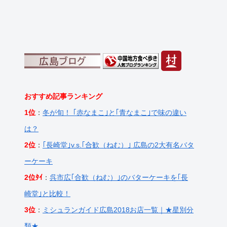
おすすめ記事ランキング
1位
：
冬が旬！ ｢赤なまこ｣と｢青なまこ｣で味の違い
は？
2位
：
｢長崎堂｣v.s.｢合歓（ねむ）｣ 広島の2大有名バタ
ーケーキ
2位ﾀｲ
：
呉市広｢合歓（ねむ）｣のバターケーキを｢長
崎堂｣と比較！
3位
：
ミシュランガイド広島2018お店一覧｜★星別分
類★