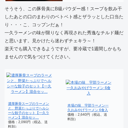
そうそう、この豚骨臭にB級パウダー感！スープを飲み干
したあとの口のまわりのベトベト感とザラッとした口当た
り・・・こ、コップンだぁ！
一久ラーメンの味が限りなく再現された秀逸なチルド麺だ
と思います。見かけたら迷わずチェキラ～！
楽天でも購入できるようですが、要冷蔵で1週間しかもち
ませんので気をつけてください。
濃厚豚骨スープのラーメン
本場の味 宇部ラーメン一
と、野菜たっぷりでヘルシ
久おみやげラーメン 6食入
ーな餃子のセット【一久ラ
価格：2,640円（税込、送
ーメン】混合セッ…
料別）
価格：2,090円（税込、送
料別）