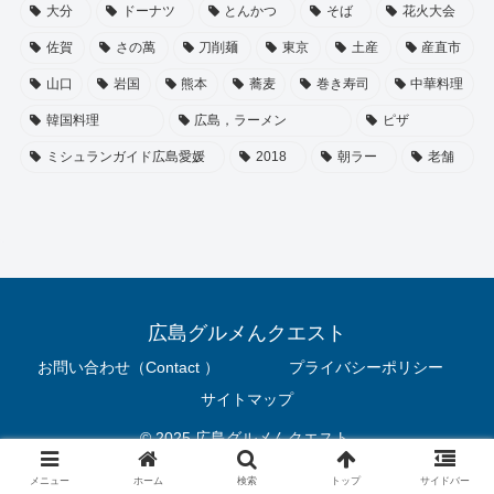
大分
ドーナツ
とんかつ
そば
花火大会
佐賀
さの萬
刀削麺
東京
土産
産直市
山口
岩国
熊本
蕎麦
巻き寿司
中華料理
韓国料理
広島，ラーメン
ピザ
ミシュランガイド広島愛媛
2018
朝ラー
老舗
広島グルメんクエスト
お問い合わせ（Contact ）
プライバシーポリシー
サイトマップ
© 2025 広島グルメんクエスト.
メニュー
ホーム
検索
トップ
サイドバー