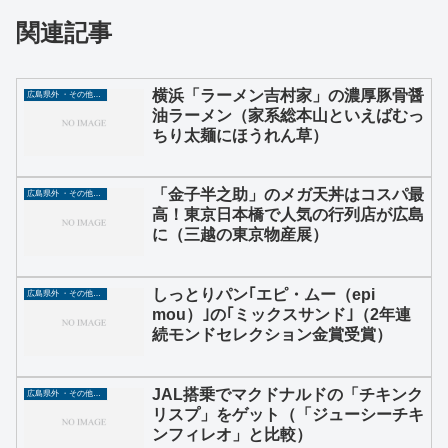
関連記事
横浜「ラーメン吉村家」の濃厚豚骨醤
広島県外 ・その他グルメ
油ラーメン（家系総本山といえばむっ
ちり太麺にほうれん草）
「金子半之助」のメガ天丼はコスパ最
広島県外 ・その他グルメ
高！東京日本橋で人気の行列店が広島
に（三越の東京物産展）
しっとりパン｢エピ・ムー（epi
広島県外 ・その他グルメ
mou）｣の｢ミックスサンド｣（2年連
続モンドセレクション金賞受賞）
JAL搭乗でマクドナルドの「チキンク
広島県外 ・その他グルメ
リスプ」をゲット（「ジューシーチキ
ンフィレオ」と比較）