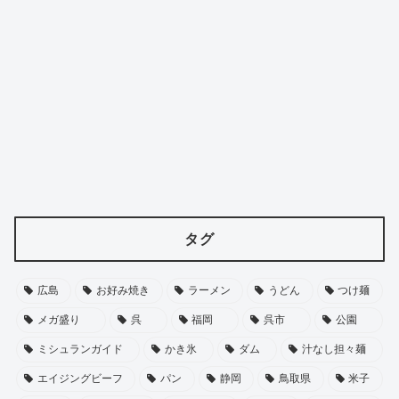
タグ
広島
お好み焼き
ラーメン
うどん
つけ麺
メガ盛り
呉
福岡
呉市
公園
ミシュランガイド
かき氷
ダム
汁なし担々麺
エイジングビーフ
パン
静岡
鳥取県
米子