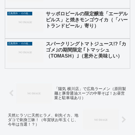
サッポロビールの限定醸造「エーデル
広島県外 ・その他グルメ
ピルス」と焼きモンゴウイカ（「ハー
トランドビール」寄り）
スパークリングトマトジュース!? ｢カ
広島県外 ・その他グルメ
ゴメ｣の期間限定 ｢トマッシュ
（TOMASH）｣（意外と美味しい）
「陽気 横川店」で広島ラーメン（原田製
麺と豚骨醤油スープの中華そば！お昼営
業と駐車場あり）
天然ヒラソに天然ヒラメ、剣先イカ、地
ダコで刺身三昧！（年賀状お年玉くじ、
今年は当選！？）