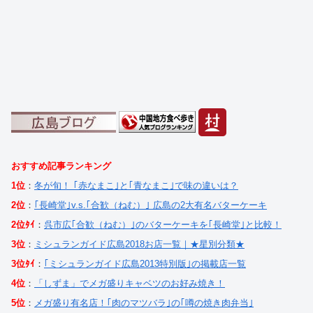
おすすめ記事ランキング
1位
：
冬が旬！ ｢赤なまこ｣と｢青なまこ｣で味の違いは？
2位
：
｢長崎堂｣v.s.｢合歓（ねむ）｣ 広島の2大有名バターケーキ
2位ﾀｲ
：
呉市広｢合歓（ねむ）｣のバターケーキを｢長崎堂｣と比較！
3位
：
ミシュランガイド広島2018お店一覧｜★星別分類★
3位ﾀｲ
：
｢ミシュランガイド広島2013特別版｣の掲載店一覧
4位
：
「しずま」でメガ盛りキャベツのお好み焼き！
5位
：
メガ盛り有名店！｢肉のマツバラ｣の｢噂の焼き肉弁当｣