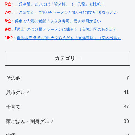
6位
：
「呉冷麺」といえば「珍来軒」（「呉龍」と比較）
7位
：
「さぼてん」で100円ラーメンと100円むすび付き肉うどん
8位
：
呉市で人気の老舗「ささき寿司」巻き寿司が旨い
9位
：
｢遊山｣のつけ麺とラーメンに味玉！（安佐北区の有名店）
10位
：
自動販売機で220円天ぷらうどん「五洋売店」（南区出島）
カテゴリー
その他
7
呉市グルメ
41
子育て
37
家ごはん・刺身グルメ
33