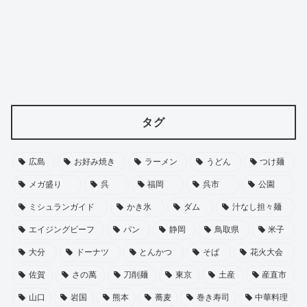
タグ
広島
お好み焼き
ラーメン
うどん
つけ麺
メガ盛り
呉
福岡
呉市
公園
ミシュランガイド
かき氷
ダム
汁なし担々麺
エイジングビーフ
パン
静岡
鳥取県
米子
大分
ドーナツ
とんかつ
そば
花火大会
佐賀
さの萬
刀削麺
東京
土産
産直市
山口
岩国
熊本
蕎麦
巻き寿司
中華料理