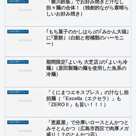
「横川鉄板」でお好み焼きと汁なし
広島市西区グルメ
担々麺の合体！（独創的ながら素晴ら
しいお好み焼き）
｢もち菓子のかしはら｣の｢みかん大福｣
広島市西区グルメ
に｢栗餅｣（白餡と柑橘類のハーモニ
ー）
期間限定｢よいち 大芝店｣の｢よいち冷
広島市西区グルメ
麺｣（原田製麺の麺を使用した魚系の
冷麺）
「くにまつエキスプレス」の汁なし担
広島市西区グルメ
担麺（「Excella（エクセラ）」も
「ZEROⅡ」も旨い！！！）
「恵庭屋」で分厚いロースとんかつと
広島市西区グルメ
みそとんかつ（広島市西区で肉厚メガ
盛り！？のとんかつ店）