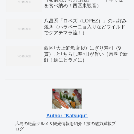
を食べ納め！西区東観音）
八昌系「ロペズ（LOPEZ）」のお好み
焼き（ハラペーニョ入りなどワイルド
でグアテマラ流！）
西区｢大上鮮魚店｣の｢にぎり寿司（9
貫）｣と｢ちらし寿司｣が旨い（肉厚で新
鮮！鯛にヒラメに）
Author "Katsugu"
広島の絶品グルメ＆観光情報を紹介！旅の魅力満載ブ
ログ