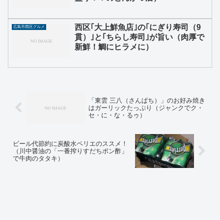
西区｢大上鮮魚店｣の｢にぎり寿司（9
広島市西区グルメ
貫）｣と｢ちらし寿司｣が旨い（肉厚で
新鮮！鯛にヒラメに）
「東雲 三八（さんぱち）」のお好み焼き
はガーリックたっぷり（ジャンクでク・
セ・に・な・るゥ）
ビール代節約に炭酸水ペリエのススメ！
（川中醤油の「一番搾りすだちポン酢」
で牛肉のタタキ）