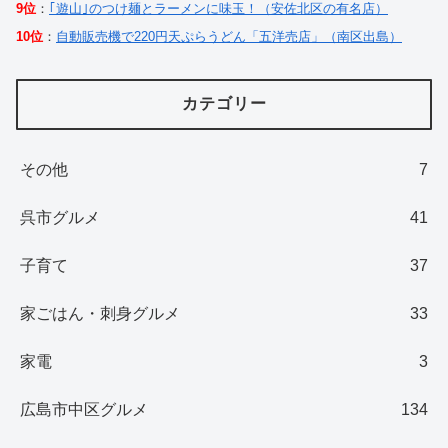
9位
：
｢遊山｣のつけ麺とラーメンに味玉！（安佐北区の有名店）
10位
：
自動販売機で220円天ぷらうどん「五洋売店」（南区出島）
カテゴリー
その他
7
呉市グルメ
41
子育て
37
家ごはん・刺身グルメ
33
家電
3
広島市中区グルメ
134