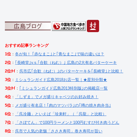
おすすめ記事ランキング
1位
：
冬が旬！ ｢赤なまこ｣と｢青なまこ｣で味の違いは？
2位
：
｢長崎堂｣v.s.｢合歓（ねむ）｣ 広島の2大有名バターケーキ
2位ﾀｲ
：
呉市広｢合歓（ねむ）｣のバターケーキを｢長崎堂｣と比較！
3位
：
ミシュランガイド広島2018お店一覧｜★星別分類★
3位ﾀｲ
：
｢ミシュランガイド広島2013特別版｣の掲載店一覧
4位
：
「しずま」でメガ盛りキャベツのお好み焼き！
5位
：
メガ盛り有名店！｢肉のマツバラ｣の｢噂の焼き肉弁当｣
6位
：
「呉冷麺」といえば「珍来軒」（「呉龍」と比較）
7位
：
「さぼてん」で100円ラーメンと100円むすび付き肉うどん
8位
：
呉市で人気の老舗「ささき寿司」巻き寿司が旨い