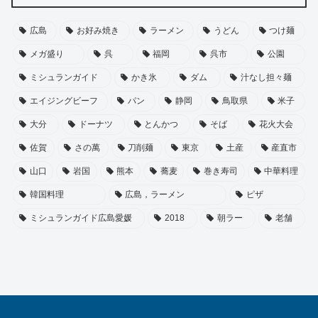
広島
お好み焼き
ラーメン
うどん
つけ麺
メガ盛り
呉
福岡
呉市
公園
ミシュランガイド
かき氷
ダム
汁なし担々麺
エイジングビーフ
パン
静岡
鳥取県
米子
大分
ドーナツ
とんかつ
そば
花火大会
佐賀
さの萬
刀削麺
東京
土産
産直市
山口
岩国
熊本
蕎麦
巻き寿司
中華料理
韓国料理
広島，ラーメン
ピザ
ミシュランガイド広島愛媛
2018
朝ラー
老舗