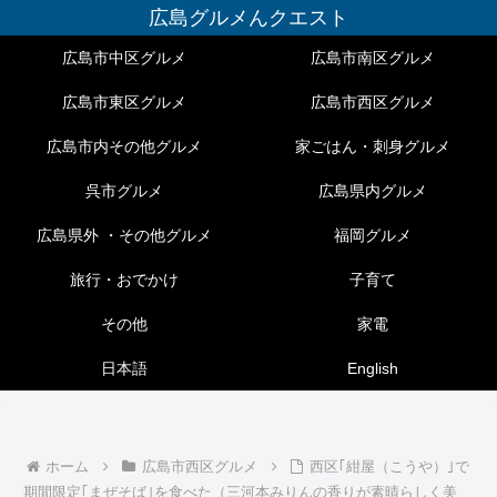
広島グルメんクエスト
広島市中区グルメ
広島市南区グルメ
広島市東区グルメ
広島市西区グルメ
広島市内その他グルメ
家ごはん・刺身グルメ
呉市グルメ
広島県内グルメ
広島県外 ・その他グルメ
福岡グルメ
旅行・おでかけ
子育て
その他
家電
日本語
English
ホーム
広島市西区グルメ
西区｢紺屋（こうや）｣で
期間限定｢まぜそば｣を食べた（三河本みりんの香りが素晴らしく美