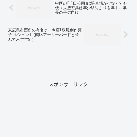
中区の｢千田公園｣は駐車場が少なくて不
便（大型遊具は年少幼児よりも年中～年
長の子供向け）
東広島市西条の有名ケーキ店｢欧風創作菓
子 ルション｣（南区アーリーバードと並
んでおすすめ）
スポンサーリンク