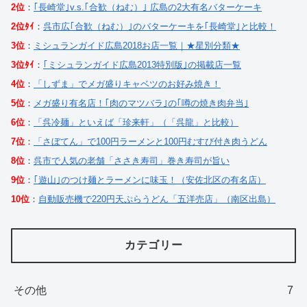
2位
：
｢長崎堂｣v.s.｢合歓（ねむ）｣ 広島の2大有名バターケーキ
2位ﾀｲ
：
呉市広｢合歓（ねむ）｣のバターケーキを｢長崎堂｣と比較！
3位
：
ミシュランガイド広島2018お店一覧｜★星別分類★
3位ﾀｲ
：
｢ミシュランガイド広島2013特別版｣の掲載店一覧
4位
：
「しずま」でメガ盛りキャベツのお好み焼き！
5位
：
メガ盛り有名店！｢肉のマツバラ｣の｢噂の焼き肉弁当｣
6位
：
「呉冷麺」といえば「珍来軒」（「呉龍」と比較）
7位
：
「さぼてん」で100円ラーメンと100円むすび付き肉うどん
8位
：
呉市で人気の老舗「ささき寿司」巻き寿司が旨い
9位
：
｢遊山｣のつけ麺とラーメンに味玉！（安佐北区の有名店）
10位
：
自動販売機で220円天ぷらうどん「五洋売店」（南区出島）
カテゴリー
その他
7