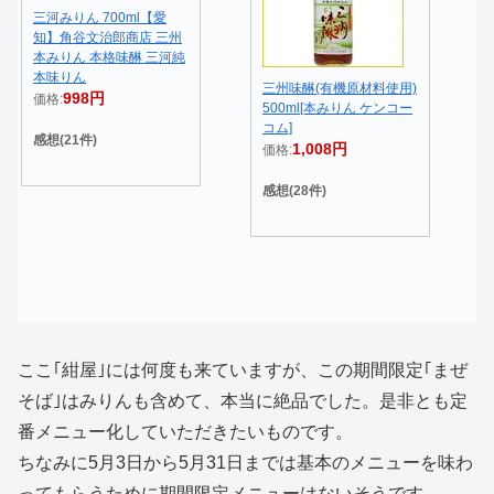
三河みりん 700ml【愛
知】角谷文治郎商店 三州
本みりん 本格味醂 三河純
本味りん
三州味醂(有機原材料使用)
998円
価格:
500ml[本みりん ケンコー
コム]
感想(21件)
1,008円
価格:
感想(28件)
ここ｢紺屋｣には何度も来ていますが、この期間限定｢まぜ
そば｣はみりんも含めて、本当に絶品でした。是非とも定
番メニュー化していただきたいものです。
ちなみに5月3日から5月31日までは基本のメニューを味わ
ってもらうために期間限定メニューはないそうです。