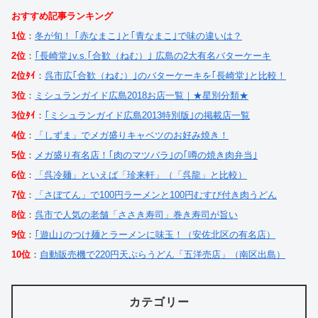
おすすめ記事ランキング
1位
：
冬が旬！ ｢赤なまこ｣と｢青なまこ｣で味の違いは？
2位
：
｢長崎堂｣v.s.｢合歓（ねむ）｣ 広島の2大有名バターケーキ
2位ﾀｲ
：
呉市広｢合歓（ねむ）｣のバターケーキを｢長崎堂｣と比較！
3位
：
ミシュランガイド広島2018お店一覧｜★星別分類★
3位ﾀｲ
：
｢ミシュランガイド広島2013特別版｣の掲載店一覧
4位
：
「しずま」でメガ盛りキャベツのお好み焼き！
5位
：
メガ盛り有名店！｢肉のマツバラ｣の｢噂の焼き肉弁当｣
6位
：
「呉冷麺」といえば「珍来軒」（「呉龍」と比較）
7位
：
「さぼてん」で100円ラーメンと100円むすび付き肉うどん
8位
：
呉市で人気の老舗「ささき寿司」巻き寿司が旨い
9位
：
｢遊山｣のつけ麺とラーメンに味玉！（安佐北区の有名店）
10位
：
自動販売機で220円天ぷらうどん「五洋売店」（南区出島）
カテゴリー