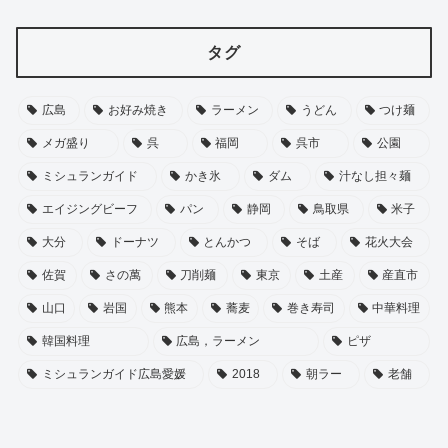
タグ
広島
お好み焼き
ラーメン
うどん
つけ麺
メガ盛り
呉
福岡
呉市
公園
ミシュランガイド
かき氷
ダム
汁なし担々麺
エイジングビーフ
パン
静岡
鳥取県
米子
大分
ドーナツ
とんかつ
そば
花火大会
佐賀
さの萬
刀削麺
東京
土産
産直市
山口
岩国
熊本
蕎麦
巻き寿司
中華料理
韓国料理
広島，ラーメン
ピザ
ミシュランガイド広島愛媛
2018
朝ラー
老舗