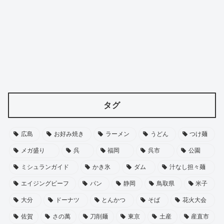
タグ
広島
お好み焼き
ラーメン
うどん
つけ麺
メガ盛り
呉
福岡
呉市
公園
ミシュランガイド
かき氷
ダム
汁なし担々麺
エイジングビーフ
パン
静岡
鳥取県
米子
大分
ドーナツ
とんかつ
そば
花火大会
佐賀
さの萬
刀削麺
東京
土産
産直市