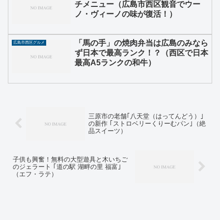
チメニュー（広島市西区観音でウー
ノ・ヴィーノの味が復活！）
「馬の手」の焼肉弁当は広島のみなら
広島市西区グルメ
ず日本で最高ランク！？（西区で日本
最高A5ランクの和牛）
三原市の老舗｢八天堂（はってんどう）｣
の新作 ｢ストロベリーくりーむパン｣（絶
品スイーツ）
子供も興奮！無料の大型遊具と木いちご
のジェラート ｢道の駅 湖畔の里 福富｣
（エフ・ラテ）