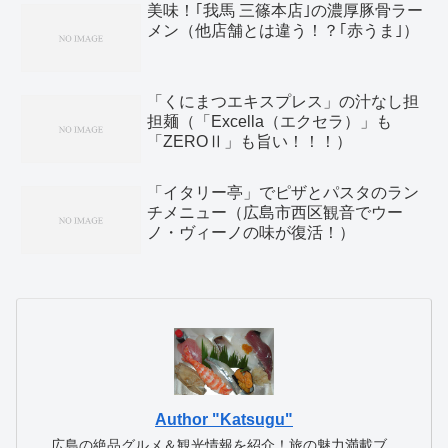
美味！｢我馬 三篠本店｣の濃厚豚骨ラー
メン（他店舗とは違う！？｢赤うま｣）
「くにまつエキスプレス」の汁なし担
担麺（「Excella（エクセラ）」も
「ZEROⅡ」も旨い！！！）
「イタリー亭」でピザとパスタのラン
チメニュー（広島市西区観音でウー
ノ・ヴィーノの味が復活！）
Author "Katsugu"
広島の絶品グルメ＆観光情報を紹介！旅の魅力満載ブ