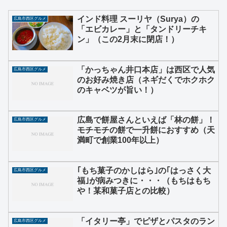
インド料理 スーリヤ（Surya）の
広島市西区グルメ
「エビカレー」と「タンドリーチキ
ン」（この2月末に閉店！）
「かっちゃん井口本店」は西区で人気
広島市西区グルメ
のお好み焼き店（ネギだくでホクホク
のキャベツが旨い！）
広島で餅屋さんといえば「林の餅」！
広島市西区グルメ
モチモチの餅で一升餅におすすめ（天
満町で創業100年以上）
｢もち菓子のかしはら｣の｢はっさく大
広島市西区グルメ
福｣が病みつきに・・・（もちはもち
や！某和菓子店との比較）
「イタリー亭」でピザとパスタのラン
広島市西区グルメ