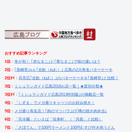
おすすめ記事ランキング
1位
：
冬が旬！ ｢赤なまこ｣と｢青なまこ｣で味の違いは？
2位
：
｢長崎堂｣v.s.｢合歓（ねむ）｣ 広島の2大有名バターケーキ
2位ﾀｲ
：
呉市広｢合歓（ねむ）｣のバターケーキを｢長崎堂｣と比較！
3位
：
ミシュランガイド広島2018お店一覧｜★星別分類★
3位ﾀｲ
：
｢ミシュランガイド広島2013特別版｣の掲載店一覧
4位
：
「しずま」でメガ盛りキャベツのお好み焼き！
5位
：
メガ盛り有名店！｢肉のマツバラ｣の｢噂の焼き肉弁当｣
6位
：
「呉冷麺」といえば「珍来軒」（「呉龍」と比較）
7位
：
「さぼてん」で100円ラーメンと100円むすび付き肉うどん