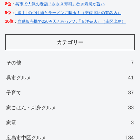
8位
：
呉市で人気の老舗「ささき寿司」巻き寿司が旨い
9位
：
｢遊山｣のつけ麺とラーメンに味玉！（安佐北区の有名店）
10位
：
自動販売機で220円天ぷらうどん「五洋売店」（南区出島）
カテゴリー
その他
7
呉市グルメ
41
子育て
37
家ごはん・刺身グルメ
33
家電
3
広島市中区グルメ
134