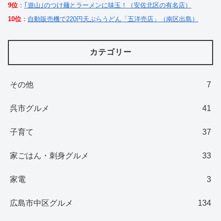
9位
：
｢遊山｣のつけ麺とラーメンに味玉！（安佐北区の有名店）
10位
：
自動販売機で220円天ぷらうどん「五洋売店」（南区出島）
カテゴリー
その他
7
呉市グルメ
41
子育て
37
家ごはん・刺身グルメ
33
家電
3
広島市中区グルメ
134