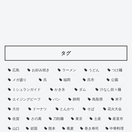
タグ
広島
お好み焼き
ラーメン
うどん
つけ麺
メガ盛り
呉
福岡
呉市
公園
ミシュランガイド
かき氷
ダム
汁なし担々麺
エイジングビーフ
パン
静岡
鳥取県
米子
大分
ドーナツ
とんかつ
そば
花火大会
佐賀
さの萬
刀削麺
東京
土産
産直市
山口
岩国
熊本
蕎麦
巻き寿司
中華料理