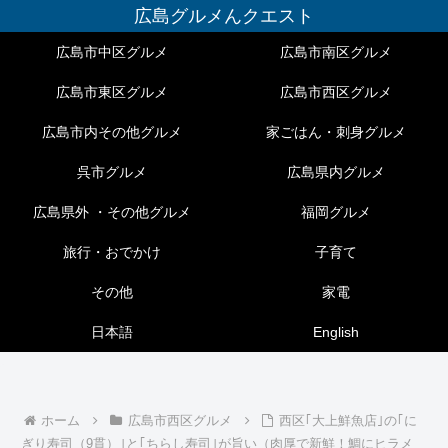
広島グルメんクエスト
広島市中区グルメ
広島市南区グルメ
広島市東区グルメ
広島市西区グルメ
広島市内その他グルメ
家ごはん・刺身グルメ
呉市グルメ
広島県内グルメ
広島県外 ・その他グルメ
福岡グルメ
旅行・おでかけ
子育て
その他
家電
日本語
English
ホーム
広島市西区グルメ
西区｢大上鮮魚店｣の｢に
ぎり寿司（9貫）｣と｢ちらし寿司｣が旨い（肉厚で新鮮！鯛にヒラメ