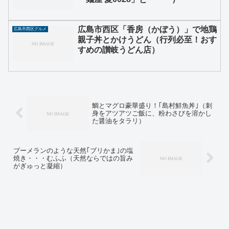
広島市西区「香房（かぼう）」で地鶏
広島市西区グルメ
親子丼とかけうどん（行列必至！おす
すめの讃岐うどん店）
鯛とマグロ豪華盛り！｢島村鮮魚丼｣（刺
身をアツアツご飯に、粉わさびを溶かし
た醤油をタラリ）
ブーメランのような天然｢ブリかま｣の塩
焼き・・・むふふ（天然ならではの旨み
がぎゅっと凝縮）