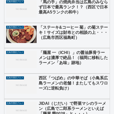
「馬の手」の焼肉弁当は広島のみなら
広島市西区グルメ
ず日本で最高ランク！？（西区で日本
最高A5ランクの和牛）
「ステーキ&コーヒー 菊」の菊ステー
広島市西区グルメ
キ！サイズは財布との相談の上・・・
（広島市西区福島町）
「麺屋 一（ICHI）」の醤油豚骨ラー
広島市西区グルメ
メンは濃厚で絶品！（福岡に移転した
ラーメン「あ味」跡地）
西区「つばめ」の中華そば（小鳥系広
広島市西区グルメ
島ラーメンの老舗！またしてもスワロ
ーズに逆転負け）
JIDAI（じだい）で野菜マシのラーメ
広島市西区グルメ
ン（広島で二郎系ラーメンといえば
「麺屋 愛0028」と・・・）