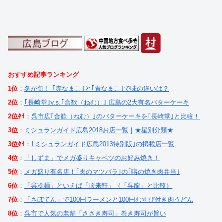
おすすめ記事ランキング
1位
：
冬が旬！ ｢赤なまこ｣と｢青なまこ｣で味の違いは？
2位
：
｢長崎堂｣v.s.｢合歓（ねむ）｣ 広島の2大有名バターケーキ
2位ﾀｲ
：
呉市広｢合歓（ねむ）｣のバターケーキを｢長崎堂｣と比較！
3位
：
ミシュランガイド広島2018お店一覧｜★星別分類★
3位ﾀｲ
：
｢ミシュランガイド広島2013特別版｣の掲載店一覧
4位
：
「しずま」でメガ盛りキャベツのお好み焼き！
5位
：
メガ盛り有名店！｢肉のマツバラ｣の｢噂の焼き肉弁当｣
6位
：
「呉冷麺」といえば「珍来軒」（「呉龍」と比較）
7位
：
「さぼてん」で100円ラーメンと100円むすび付き肉うどん
8位
：
呉市で人気の老舗「ささき寿司」巻き寿司が旨い