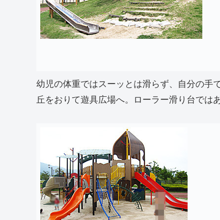
幼児の体重ではスーッとは滑らず、自分の手
丘をおりて遊具広場へ。ローラー滑り台では