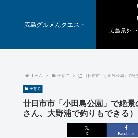
広島グルメんクエスト
広島県外 
ホーム
子育て
廿日市市「小田島公園」で絶
子育て
廿日市市「小田島公園」で絶景
さん、大野浦で釣りもできる）
X
Facebook