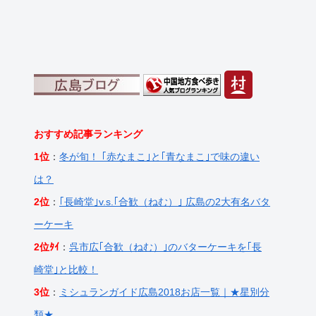
おすすめ記事ランキング
1位
：
冬が旬！ ｢赤なまこ｣と｢青なまこ｣で味の違い
は？
2位
：
｢長崎堂｣v.s.｢合歓（ねむ）｣ 広島の2大有名バタ
ーケーキ
2位ﾀｲ
：
呉市広｢合歓（ねむ）｣のバターケーキを｢長
崎堂｣と比較！
3位
：
ミシュランガイド広島2018お店一覧｜★星別分
類★