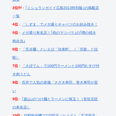
3位ﾀｲ
：
｢ミシュランガイド広島2013特別版｣の掲載店
一覧
4位
：
「しずま」でメガ盛りキャベツのお好み焼き！
5位
：
メガ盛り有名店！｢肉のマツバラ｣の｢噂の焼き
肉弁当｣
6位
：
「呉冷麺」といえば「珍来軒」（「呉龍」と比
較）
7位
：
「さぼてん」で100円ラーメンと100円むすび付
き肉うどん
8位
：
呉市で人気の老舗「ささき寿司」巻き寿司が旨
い
9位
：
｢遊山｣のつけ麺とラーメンに味玉！（安佐北区
の有名店）
10位
：
自動販売機で220円天ぷらうどん「五洋売店」