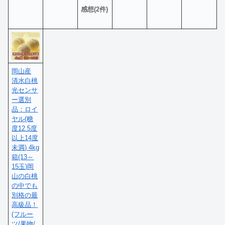
感想(2件)
岡山産
清水白桃
光センサ
ー選別
品：ロイ
ヤル(糖
度12.5度
以上14度
未満) 4kg
箱(13～
15玉)岡
山の白桃
の中でも
別格の最
高級品！
(フルー
ツ/果物/