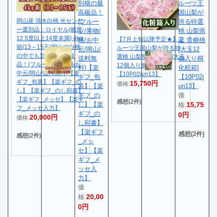
別格の最
ルーツ王
高級品！
国山梨が
岡山産 清水白桃 光センサ
(フルー
誇る特選
ー選別品：ロイヤル(糖度
ツ/果物/
桃 山梨県
12.5度以上14度未満) 4kg
【7月上旬以降予定★】フ
桃/お中
産 貴糖桃
箱(13～15玉)岡山の白桃
ルーツ王国山梨が誇る特
元/岡山/
[大玉12
の中でも別格の最高級
選桃 山梨県産 貴糖桃[大玉
送料無
個入り桐
品！(フルーツ/果物/桃/お
12個入り桐化粧箱]
料)【楽
化粧箱]
中元/岡山/送料無料)【楽
【10P02jun13】
ギフ_包
【10P02j
ギフ_包装】【楽ギフ_の
15,750円
価格:
装】【楽
un13】
し】【楽ギフ_のし宛書】
ギフ_の
価
【楽ギフ_メッセ】【楽ギ
感想(2件)
し】【楽
15,75
格:
フ_メッセ入力】
ギフ_の
0円
20,000円
価格:
し宛書】
【楽ギフ
感想(2件)
感想(2件)
_メッ
セ】【楽
ギフ_メ
ッセ入
力】
価
20,00
格:
0円