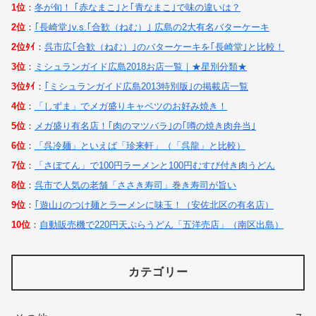
1位
：
冬が旬！ ｢赤なまこ｣と｢青なまこ｣で味の違いは？
2位
：
｢長崎堂｣v.s.｢合歓（ねむ）｣ 広島の2大有名バターケーキ
2位ﾀｲ
：
呉市広｢合歓（ねむ）｣のバターケーキを｢長崎堂｣と比較！
3位
：
ミシュランガイド広島2018お店一覧｜★星別分類★
3位ﾀｲ
：
｢ミシュランガイド広島2013特別版｣の掲載店一覧
4位
：
「しずま」でメガ盛りキャベツのお好み焼き！
5位
：
メガ盛り有名店！｢肉のマツバラ｣の｢噂の焼き肉弁当｣
6位
：
「呉冷麺」といえば「珍来軒」（「呉龍」と比較）
7位
：
「さぼてん」で100円ラーメンと100円むすび付き肉うどん
8位
：
呉市で人気の老舗「ささき寿司」巻き寿司が旨い
9位
：
｢遊山｣のつけ麺とラーメンに味玉！（安佐北区の有名店）
10位
：
自動販売機で220円天ぷらうどん「五洋売店」（南区出島）
カテゴリー