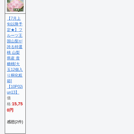
【7月上
旬以降予
定★】フ
ルーツ王
国山梨が
誇る特選
桃 山梨
県産 貴
糖桃[大
玉12個入
り桐化粧
箱]
【10P02j
un13】
価
15,75
格:
0円
感想(2件)