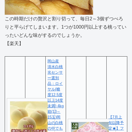
この時期だけの贅沢と割り切って、毎日2～3個ずつぺろ
りと平らげてしまいます。1つが1000円以上する桃ってい
ったいどんな味がするのでしょうか。
【楽天】
岡山産
清水白桃
光センサ
ー選別
品：ロイ
ヤル(糖
度12.5度
以上14度
未満) 4kg
箱(13～
15玉)岡
【7月上
山の白桃
旬以降予
の中でも
定★】フ