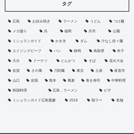
タグ
広島
お好み焼き
ラーメン
うどん
つけ麺
メガ盛り
呉
福岡
呉市
公園
ミシュランガイド
かき氷
ダム
汁なし担々麺
エイジングビーフ
パン
静岡
鳥取県
米子
大分
ドーナツ
とんかつ
そば
花火大会
佐賀
さの萬
刀削麺
東京
土産
産直市
山口
岩国
熊本
蕎麦
巻き寿司
中華料理
韓国料理
広島，ラーメン
ピザ
ミシュランガイド広島愛媛
2018
朝ラー
老舗