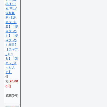
桃/お中
元/岡山/
送料無
料)【楽
ギフ_包
装】【楽
ギフ_の
し】【楽
ギフ_の
し宛書】
【楽ギフ
_メッ
セ】【楽
ギフ_メ
ッセ入
力】
価
20,00
格:
0円
感想(2件)