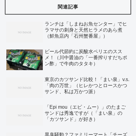
関連記事
ランチは「しまねお魚センター」でヒ
ラマサの刺身と天然ヒラメのあら煮
（鮮魚店内「石州蟹番屋」）
ビール代節約に炭酸水ペリエのスス
メ！（川中醤油の「一番搾りすだちポ
ン酢」で牛肉のタタキ）
東京のカツサンド比較！「まい泉」v.s.
「肉の万世」（ヒレかつとロースかつ
サンド、私は万かつ派）
「Epi mou（エピ・ムー）」のたまご
サンドは秀逸ですが（「まい泉」の
「カツサンド」が好き）
異臭騒動？ファミリーマート「チーズ