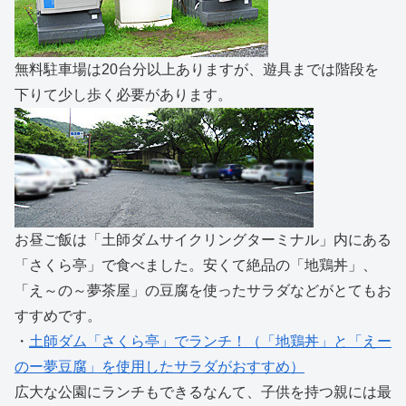
無料駐車場は20台分以上ありますが、遊具までは階段を
下りて少し歩く必要があります。
お昼ご飯は「土師ダムサイクリングターミナル」内にある
「さくら亭」で食べました。安くて絶品の「地鶏丼」、
「え～の～夢茶屋」の豆腐を使ったサラダなどがとてもお
すすめです。
・
土師ダム「さくら亭」でランチ！（「地鶏丼」と「えー
のー夢豆腐」を使用したサラダがおすすめ）
広大な公園にランチもできるなんて、子供を持つ親には最