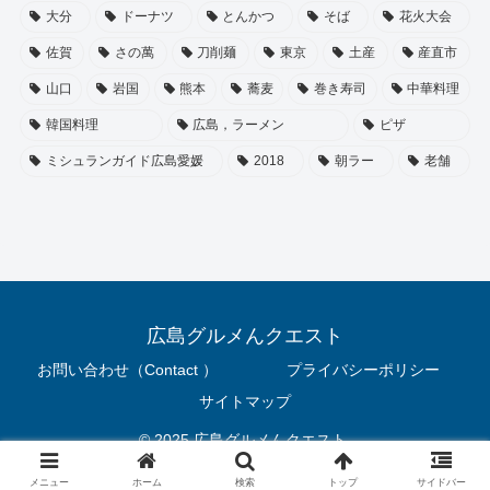
大分
ドーナツ
とんかつ
そば
花火大会
佐賀
さの萬
刀削麺
東京
土産
産直市
山口
岩国
熊本
蕎麦
巻き寿司
中華料理
韓国料理
広島，ラーメン
ピザ
ミシュランガイド広島愛媛
2018
朝ラー
老舗
広島グルメんクエスト
お問い合わせ（Contact ）
プライバシーポリシー
サイトマップ
© 2025 広島グルメんクエスト.
メニュー
ホーム
検索
トップ
サイドバー