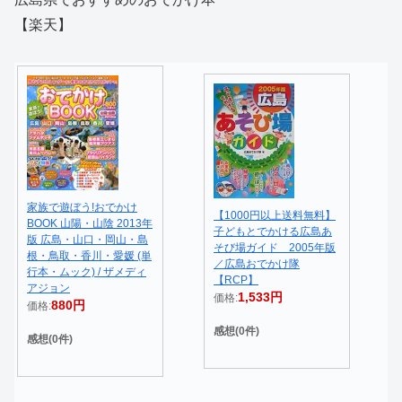
【楽天】
家族で遊ぼう!おでかけ
【1000円以上送料無料】
BOOK 山陽・山陰 2013年
子どもとでかける広島あ
版 広島・山口・岡山・島
そび場ガイド 2005年版
根・鳥取・香川・愛媛 (単
／広島おでかけ隊
行本・ムック) / ザメディ
【RCP】
アジョン
1,533円
価格:
880円
価格:
感想(0件)
感想(0件)