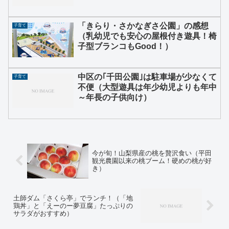
「きらり・さかなぎさ公園」の感想
子育て
（乳幼児でも安心の屋根付き遊具！椅
子型ブランコもGood！）
中区の｢千田公園｣は駐車場が少なくて
子育て
不便（大型遊具は年少幼児よりも年中
～年長の子供向け）
今が旬！山梨県産の桃を贅沢食い（平田
観光農園以来の桃ブーム！硬めの桃が好
き）
土師ダム「さくら亭」でランチ！（「地
鶏丼」と「えーのー夢豆腐」たっぷりの
サラダがおすすめ）