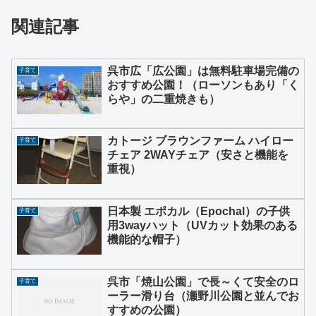
関連記事
呉市広「広公園」は無料駐車場完備の
子育て
おすすめ公園！（ローソンもあり「く
らや」の二重焼きも）
カトージ ブラウンファーム ハイロー
子育て
チェア 2WAYチェア（安さと機能を
重視）
日本製 エポカル（Epochal）の子供
子育て
用3wayハット（UVカット効果のある
機能的な帽子）
呉市「焼山公園」で長～くて安全のロ
子育て
ーラー滑り台（瀬野川公園と並んでお
すすめの公園）