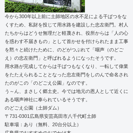
今から300年以上前に土師地区の水不足による干ばつをな
くすため、私財を投じて用水路を建設した忠左衛門。村人
たちからはどうせ無理だと軽蔑され、役所からは「人の心
を惑わす不届きもの」として首かせを付けられたまま工事
を黙々と続けたために、のどがつぶれて「咽声（のどご
え）の忠左衛門」と呼ばれるようになったそうです。
用水路が完成してからは干ばつもなくなり、一転して偉業
をたたえられることとなった忠左衛門をしのんで命名され
たのがこの「のどごえ公園」なのです。
う～ん、まさしく郷土史。今では地元の恩人として近くに
ある咽声神社に奉られているそうです。
のどごえ公園（土師ダム）
〒731-0301広島県安芸高田市八千代町土師
駐車場：あり（無料、20台分以上）
広島県でおすすめのおでかけ本