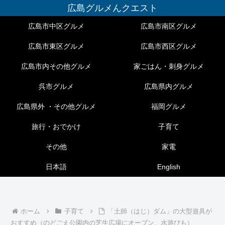
広島グルメんクエスト
広島市中区グルメ
広島市南区グルメ
広島市東区グルメ
広島市西区グルメ
広島市内その他グルメ
家ごはん・刺身グルメ
呉市グルメ
広島県内グルメ
広島県外 ・その他グルメ
福岡グルメ
旅行・おでかけ
子育て
その他
家電
日本語
English
ホーム
子育て
「土師（はじ）ダム」の大型遊具が
おすすめ（のどごえ公園内の芝生広場にオープン、水遊びも）