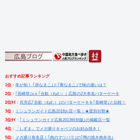
おすすめ記事ランキング
1位
：
冬が旬！ ｢赤なまこ｣と｢青なまこ｣で味の違いは？
2位
：
｢長崎堂｣v.s.｢合歓（ねむ）｣ 広島の2大有名バターケーキ
2位ﾀｲ
：
呉市広｢合歓（ねむ）｣のバターケーキを｢長崎堂｣と比較！
3位
：
ミシュランガイド広島2018お店一覧｜★星別分類★
3位ﾀｲ
：
｢ミシュランガイド広島2013特別版｣の掲載店一覧
4位
：
「しずま」でメガ盛りキャベツのお好み焼き！
5位
：
メガ盛り有名店！｢肉のマツバラ｣の｢噂の焼き肉弁当｣