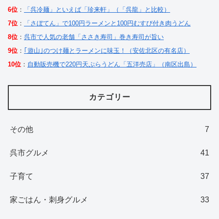
6位
：
「呉冷麺」といえば「珍来軒」（「呉龍」と比較）
7位
：
「さぼてん」で100円ラーメンと100円むすび付き肉うどん
8位
：
呉市で人気の老舗「ささき寿司」巻き寿司が旨い
9位
：
｢遊山｣のつけ麺とラーメンに味玉！（安佐北区の有名店）
10位
：
自動販売機で220円天ぷらうどん「五洋売店」（南区出島）
カテゴリー
その他
7
呉市グルメ
41
子育て
37
家ごはん・刺身グルメ
33