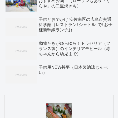
おすすめ公園！（ローソンもあり「く
らや」の二重焼きも）
子供とおでかけ 安佐南区の広島市交通
科学館（レストラン｢シャトル｣で｢お子
様新幹線ランチ｣）
動物たちがゆらゆら！トラセリア（フ
ランス製）のインテリアモビール（赤
ちゃんから幼児まで）
子供用NEW甚平（日本製納涼じんべ
い）