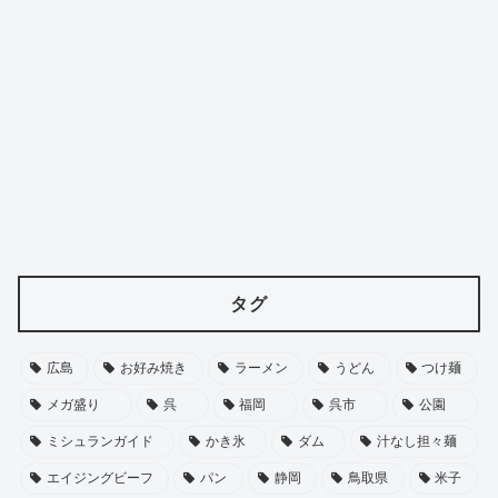
タグ
広島
お好み焼き
ラーメン
うどん
つけ麺
メガ盛り
呉
福岡
呉市
公園
ミシュランガイド
かき氷
ダム
汁なし担々麺
エイジングビーフ
パン
静岡
鳥取県
米子